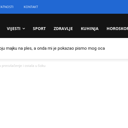
VATNOSTI
KONTAKT
VIJESTI
SPORT
ZDRAVLJE
KUHINJA
HOROSKO
oju majku na ples, a onda mi je pokazao pismo mog oca
 presvlačenje i ostala u šoku