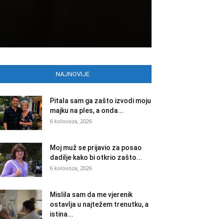
NAJNOVIJE
Pitala sam ga zašto izvodi moju
majku na ples, a onda...
6 kolovoza, 2026
Moj muž se prijavio za posao
dadilje kako bi otkrio zašto...
6 kolovoza, 2026
Mislila sam da me vjerenik
ostavlja u najtežem trenutku, a
istina...