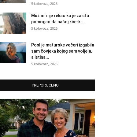
5 kolovoza, 2026
Muž mi nije rekao ko je zaista
pomogao da našoj kćerki...
5 kolovoza, 2026
Poslije maturske večeri izgubila
sam čovjeka kojeg sam voljela,
a istina...
5 kolovoza, 2026
PREPORUČENO