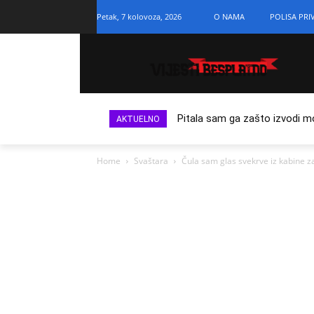
Petak, 7 kolovoza, 2026
O NAMA
POLISA PRI
Pitala sam ga zašto izvodi m
AKTUELNO
Home
Svaštara
Čula sam glas svekrve iz kabine za