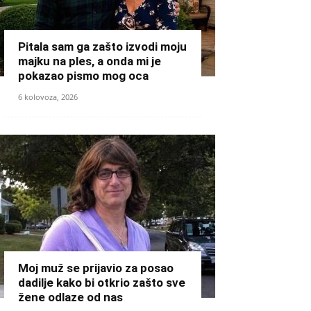
Pitala sam ga zašto izvodi moju
majku na ples, a onda mi je
pokazao pismo mog oca
6 kolovoza, 2026
Moj muž se prijavio za posao
dadilje kako bi otkrio zašto sve
žene odlaze od nas