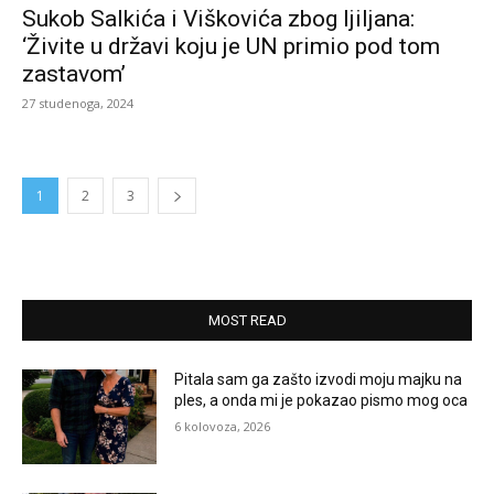
Sukob Salkića i Viškovića zbog ljiljana:
‘Živite u državi koju je UN primio pod tom
zastavom’
27 studenoga, 2024
1
2
3
MOST READ
Pitala sam ga zašto izvodi moju majku na
ples, a onda mi je pokazao pismo mog oca
6 kolovoza, 2026