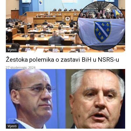
Vijesti
Žestoka polemika o zastavi BiH u NSRS-u
27 studenoga, 2024
Vijesti