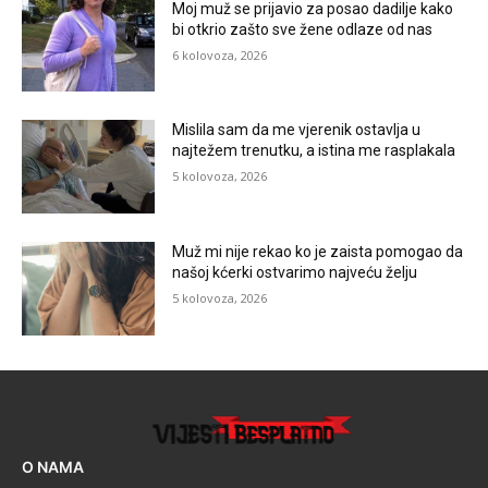
Moj muž se prijavio za posao dadilje kako
bi otkrio zašto sve žene odlaze od nas
6 kolovoza, 2026
Mislila sam da me vjerenik ostavlja u
najtežem trenutku, a istina me rasplakala
5 kolovoza, 2026
Muž mi nije rekao ko je zaista pomogao da
našoj kćerki ostvarimo najveću želju
5 kolovoza, 2026
O NAMA