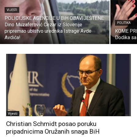
VIJESTI
POLICIJSKE AGENCIJE U BiH OBAVIJEŠTENE:
POLITIKA
Dino Muzaferović Cezar iz Slovenije
pripremao ubistvo urednika Istrage Avde
KOME PRIJ
Avdića!
Dodika sa 
Vijesti
Christian Schmidt posao poruku
pripadnicima Oružanih snaga BiH