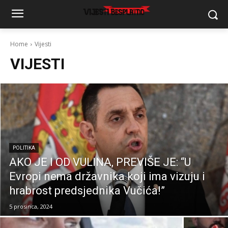
Home
Vijesti
VIJESTI
POLITIKA
AKO JE I OD VULINA, PREVIŠE JE: “U
Evropi nema državnika koji ima vizuju i
hrabrost predsjednika Vučića!”
5 prosinca, 2024