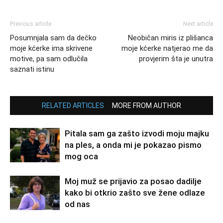
Previous article
Next article
Posumnjala sam da dečko
Neobičan miris iz plišanca
moje kćerke ima skrivene
moje kćerke natjerao me da
motive, pa sam odlučila
provjerim šta je unutra
saznati istinu
RELATED ARTICLES
MORE FROM AUTHOR
Pitala sam ga zašto izvodi moju majku
na ples, a onda mi je pokazao pismo
mog oca
Moj muž se prijavio za posao dadilje
kako bi otkrio zašto sve žene odlaze
od nas