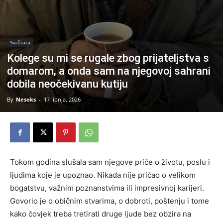
Svaštara
Kolege su mi se rugale zbog prijateljstva s
domarom, a onda sam na njegovoj sahrani
dobila neočekivanu kutiju
By
Nesoks
-
17 lipnja, 2026
Tokom godina slušala sam njegove priče o životu, poslu i
ljudima koje je upoznao. Nikada nije pričao o velikom
bogatstvu, važnim poznanstvima ili impresivnoj karijeri.
Govorio je o običnim stvarima, o dobroti, poštenju i tome
kako čovjek treba tretirati druge ljude bez obzira na