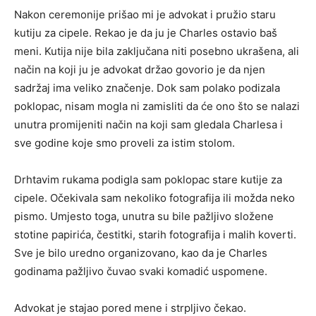
Nakon ceremonije prišao mi je advokat i pružio staru
kutiju za cipele. Rekao je da ju je Charles ostavio baš
meni. Kutija nije bila zaključana niti posebno ukrašena, ali
način na koji ju je advokat držao govorio je da njen
sadržaj ima veliko značenje. Dok sam polako podizala
poklopac, nisam mogla ni zamisliti da će ono što se nalazi
unutra promijeniti način na koji sam gledala Charlesa i
sve godine koje smo proveli za istim stolom.
Drhtavim rukama podigla sam poklopac stare kutije za
cipele. Očekivala sam nekoliko fotografija ili možda neko
pismo. Umjesto toga, unutra su bile pažljivo složene
stotine papirića, čestitki, starih fotografija i malih koverti.
Sve je bilo uredno organizovano, kao da je Charles
godinama pažljivo čuvao svaki komadić uspomene.
Advokat je stajao pored mene i strpljivo čekao.