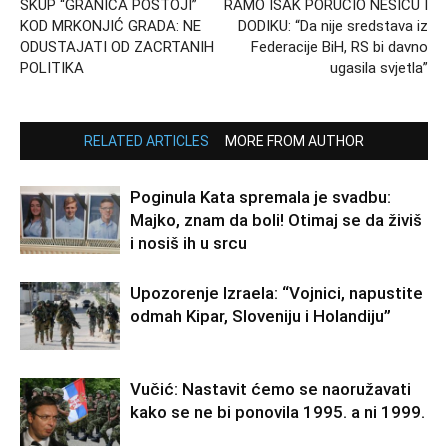
SKUP “GRANICA POSTOJI”
RAMO ISAK PORUČIO NEŠIĆU I
KOD MRKONJIĆ GRADA: NE
DODIKU: “Da nije sredstava iz
ODUSTAJATI OD ZACRTANIH
Federacije BiH, RS bi davno
POLITIKA
ugasila svjetla”
RELATED ARTICLES
MORE FROM AUTHOR
Poginula Kata spremala je svadbu:
Majko, znam da boli! Otimaj se da živiš
i nosiš ih u srcu
Upozorenje Izraela: “Vojnici, napustite
odmah Kipar, Sloveniju i Holandiju”
Vučić: Nastavit ćemo se naoružavati
kako se ne bi ponovila 1995. a ni 1999.