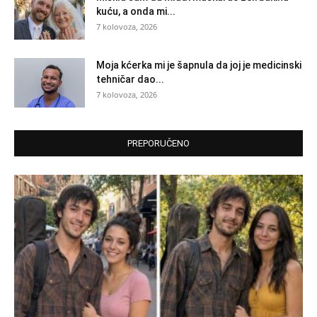
kuću, a onda mi...
7 kolovoza, 2026
Moja kćerka mi je šapnula da joj je medicinski
tehničar dao...
7 kolovoza, 2026
PREPORUČENO