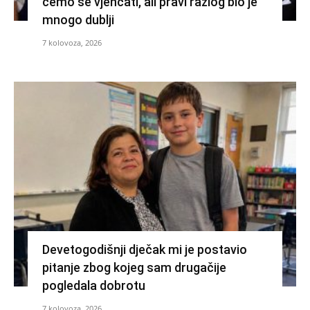
ćemo se vjenčati, ali pravi razlog bio je
mnogo dublji
7 kolovoza, 2026
Devetogodišnji dječak mi je postavio
pitanje zbog kojeg sam drugačije
pogledala dobrotu
7 kolovoza, 2026