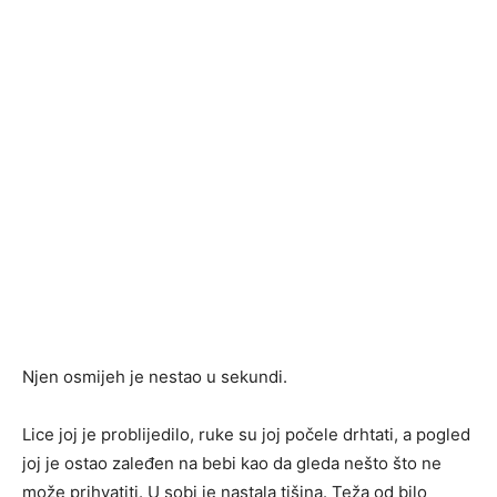
Njen osmijeh je nestao u sekundi.
Lice joj je problijedilo, ruke su joj počele drhtati, a pogled
joj je ostao zaleđen na bebi kao da gleda nešto što ne
može prihvatiti. U sobi je nastala tišina. Teža od bilo