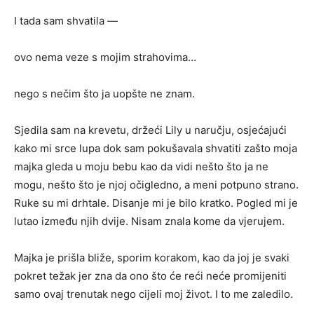
I tada sam shvatila —
ovo nema veze s mojim strahovima…
nego s nečim što ja uopšte ne znam.
Sjedila sam na krevetu, držeći Lily u naručju, osjećajući
kako mi srce lupa dok sam pokušavala shvatiti zašto moja
majka gleda u moju bebu kao da vidi nešto što ja ne
mogu, nešto što je njoj očigledno, a meni potpuno strano.
Ruke su mi drhtale. Disanje mi je bilo kratko. Pogled mi je
lutao između njih dvije. Nisam znala kome da vjerujem.
Majka je prišla bliže, sporim korakom, kao da joj je svaki
pokret težak jer zna da ono što će reći neće promijeniti
samo ovaj trenutak nego cijeli moj život. I to me zaledilo.