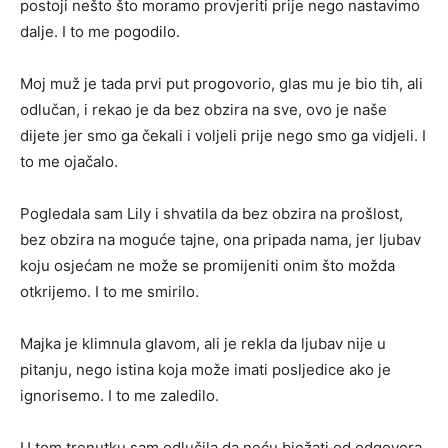
postoji nešto što moramo provjeriti prije nego nastavimo
dalje. I to me pogodilo.
Moj muž je tada prvi put progovorio, glas mu je bio tih, ali
odlučan, i rekao je da bez obzira na sve, ovo je naše
dijete jer smo ga čekali i voljeli prije nego smo ga vidjeli. I
to me ojačalo.
Pogledala sam Lily i shvatila da bez obzira na prošlost,
bez obzira na moguće tajne, ona pripada nama, jer ljubav
koju osjećam ne može se promijeniti onim što možda
otkrijemo. I to me smirilo.
Majka je klimnula glavom, ali je rekla da ljubav nije u
pitanju, nego istina koja može imati posljedice ako je
ignorisemo. I to me zaledilo.
U tom trenutku sam odlučila da neću bježati od odgovora,