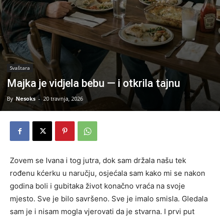
Svaštara
Majka je vidjela bebu — i otkrila tajnu
By
Nesoks
-
20 travnja, 2026
Zovem se Ivana i tog jutra, dok sam držala našu tek
rođenu kćerku u naručju, osjećala sam kako mi se nakon
godina boli i gubitaka život konačno vraća na svoje
mjesto. Sve je bilo savršeno. Sve je imalo smisla. Gledala
sam je i nisam mogla vjerovati da je stvarna. I prvi put