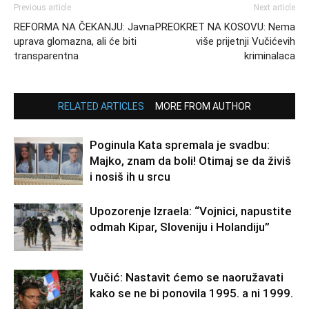
Previous article
Next article
REFORMA NA ČEKANJU: Javna
PREOKRET NA KOSOVU: Nema
uprava glomazna, ali će biti
više prijetnji Vučićevih
transparentna
kriminalaca
RELATED ARTICLES
MORE FROM AUTHOR
Poginula Kata spremala je svadbu:
Majko, znam da boli! Otimaj se da živiš
i nosiš ih u srcu
Upozorenje Izraela: “Vojnici, napustite
odmah Kipar, Sloveniju i Holandiju”
Vučić: Nastavit ćemo se naoružavati
kako se ne bi ponovila 1995. a ni 1999.