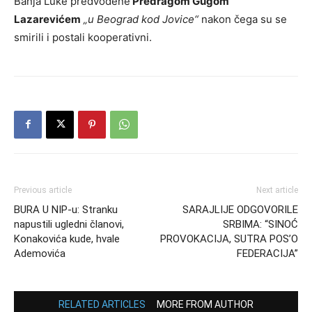
Banja Luke predvođene
Predragom Gugom
Lazarevićem
„u Beograd kod Jovice“
nakon čega su se
smirili i postali kooperativni.
Previous article
Next article
BURA U NIP-u: Stranku
SARAJLIJE ODGOVORILE
napustili ugledni članovi,
SRBIMA: “SINOĆ
Konakovića kude, hvale
PROVOKACIJA, SUTRA POS’O
Ademovića
FEDERACIJA”
RELATED ARTICLES
MORE FROM AUTHOR