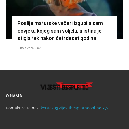
Poslije maturske večeri izgubila sam
čovjeka kojeg sam voljela, a istina je
stigla tek nakon četrdeset godina
5 kolovoza, 2026
O NAMA
Kontaktirajte nas:
kontakt@vijestibesplatnoonline.xyz