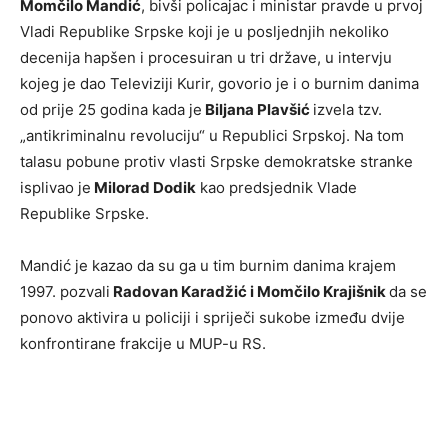
Momčilo Mandić
, bivši policajac i ministar pravde u prvoj
Vladi Republike Srpske koji je u posljednjih nekoliko
decenija hapšen i procesuiran u tri države, u intervju
kojeg je dao Televiziji Kurir, govorio je i o burnim danima
od prije 25 godina kada je
Biljana Plavšić
izvela tzv.
„antikriminalnu revoluciju“ u Republici Srpskoj. Na tom
talasu pobune protiv vlasti Srpske demokratske stranke
isplivao je
Milorad Dodik
kao predsjednik Vlade
Republike Srpske.
Mandić je kazao da su ga u tim burnim danima krajem
1997. pozvali
Radovan Karadžić i Momčilo Krajišnik
da se
ponovo aktivira u policiji i spriječi sukobe između dvije
konfrontirane frakcije u MUP-u RS.