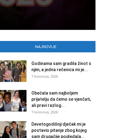
NAJNOVIJE
Godinama sam gradila život s
njim, a jedna rečenica mi je...
7 kolovoza, 2026
Obećala sam najboljem
prijatelju da ćemo se vjenčati,
ali pravi razlog...
7 kolovoza, 2026
Devetogodišnji dječak mi je
postavio pitanje zbog kojeg
sam drugačije pogledala...