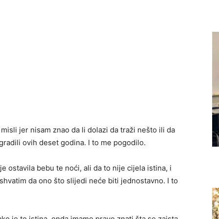
isli jer nisam znao da li dolazi da traži nešto ili da
gradili ovih deset godina. I to me pogodilo.
 ostavila bebu te noći, ali da to nije cijela istina, i
 shvatim da ono što slijedi neće biti jednostavno. I to
ko je to istina, onda imamo pravo znati šta se zaista