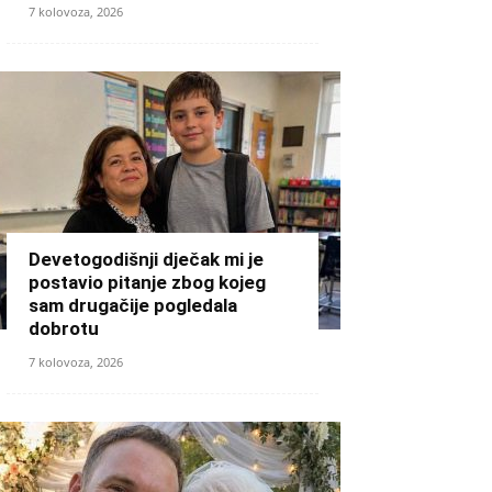
7 kolovoza, 2026
Devetogodišnji dječak mi je
postavio pitanje zbog kojeg
sam drugačije pogledala
dobrotu
7 kolovoza, 2026