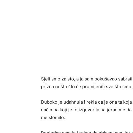
Sjeli smo za sto, a ja sam pokušavao sabrati m
prizna nešto što će promijeniti sve što smo 
Duboko je udahnula i rekla da je ona ta koja je
način na koji je to izgovorila natjerao me da
me slomilo.
Pogledao sam je i rekao da objasni sve, jer a