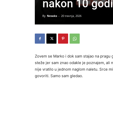
nakon 10 god
By
Nesoks
-
20 travnja, 2026
Zovem se Marko i dok sam stajao na pragu gl
steže jer sam znao odakle je poznajem, ali
nije vratilo u jednom naglom naletu. Srce m
govoriti. Samo sam gledao.