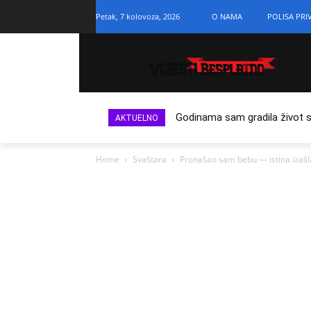
Petak, 7 kolovoza, 2026
O NAMA
POLISA PRI
Godinama sam gradila život s n
AKTUELNO
Home
Svaštara
Pronašao sam bebu — istina izašl