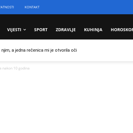
VATNOSTI
KONTAKT
VIJESTI
SPORT
ZDRAVLJE
KUHINJA
HOROSKO
jim, a jedna rečenica mi je otvorila oči
a nakon 10 godina