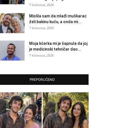
7 kolovoza, 2026
Mislila sam da mlađi muškarac
želi bakinu kuću, a onda mi...
7 kolovoza, 2026
Moja kćerka mi je šapnula da joj
je medicinski tehničar dao...
7 kolovoza, 2026
PREPORUČENO