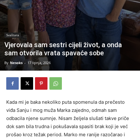
Svaštara
Vjerovala sam sestri cijeli život, a onda
sam otvorila vrata spavaće sobe
By
Nesoks
-
17 lipnja, 2026
Kada mi je baka nekoliko puta spomenula da prečesto
viđa Sanju i mog muža Marka zajedno, odmah sam
odbacila njene sumnje. Nisam željela slušati takve priče
dok sam bila trudna i pokušavala spasiti brak koji je već
prošao kroz težak period. Marko me ranije razočarao i