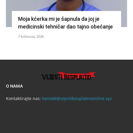
Moja kćerka mi je šapnula da joj je
medicinski tehničar dao tajno obećanje
7 kolovoza, 2026
O NAMA
Kontaktirajte nas:
kontakt@vijestibesplatnoonline.xyz