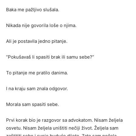
Baka me pažljivo slušala.
Nikada nije govorila loše o njima.
Ali je postavila jedno pitanje.
“Pokušavaš li spasiti brak ili samu sebe?”
To pitanje me pratilo danima.
I na kraju sam znala odgovor.
Morala sam spasiti sebe.
Prvi korak bio je razgovor sa advokatom. Nisam željela
osvetu. Nisam željela uništiti nečiji život. Željela sam
zaštititi sebe i svoje buduće dijete. Zato sam počela