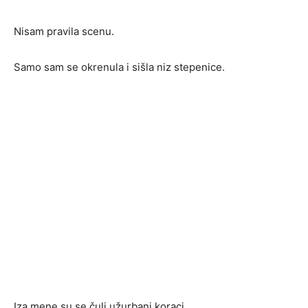
Nisam pravila scenu.
Samo sam se okrenula i sišla niz stepenice.
Iza mene su se čuli užurbani koraci.