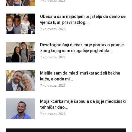
7 kolovoza, 2026
Obećala sam najboljem prijatelju da ćemo se
vjenčati, ali pravi razlog...
7 kolovoza, 2026
Devetogodišnji dječak mi je postavio pitanje
zbog kojeg sam drugačije pogledala...
7 kolovoza, 2026
Mislila sam da mlađi muškarac želi bakinu
kuću, a onda mi...
7 kolovoza, 2026
Moja kćerka mi je šapnula da joj je medicinski
tehničar dao...
7 kolovoza, 2026