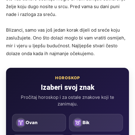
želje koju dugo nosite u srcu. Pred vama su dani puni
nade i razloga za sreću.
Blizanci, samo vas još jedan korak dijeli od sreće koju
zaslužujete. Ono što dolazi moglo bi vam vratiti osmijeh,
mir i vjeru u ljepšu budućnost. Najljepše stvari često
dolaze onda kada ih najmanje očekujemo.
HOROSKOP
Izaberi svoj znak
Pročitaj horoskop i za ostale znakove koji te
zanimaju.
Ovan
Bik