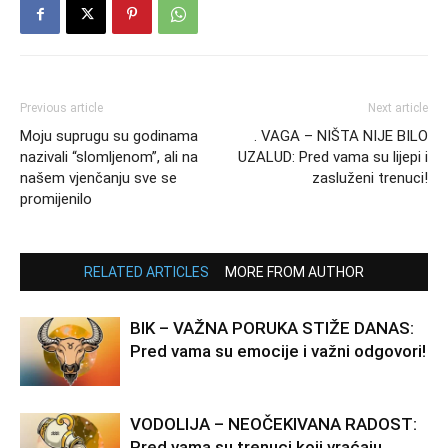
Previous article
Next article
Moju suprugu su godinama
. VAGA – NIŠTA NIJE BILO
nazivali “slomljenom”, ali na
UZALUD: Pred vama su lijepi i
našem vjenčanju sve se
zasluženi trenuci!
promijenilo
RELATED ARTICLES
MORE FROM AUTHOR
BIK – VAŽNA PORUKA STIŽE DANAS:
Pred vama su emocije i važni odgovori!
VODOLIJA – NEOČEKIVANA RADOST:
Pred vama su trenuci koji vraćaju