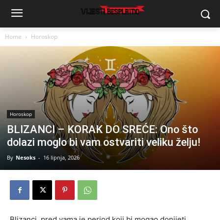
Home
Horoskop
Horoskop
BLIZANCI – KORAK DO SREĆE: Ono što
dolazi moglo bi vam ostvariti veliku želju!
By
Nesoks
-
16 lipnja, 2026
Blizanci, pred vama je period koji bi mogao donijeti