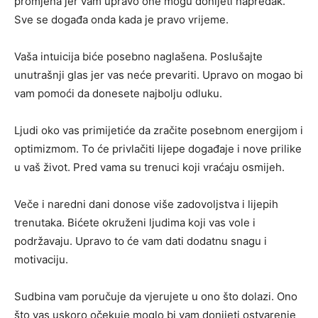
promjena jer vam upravo one mogu donijeti napredak.
Sve se događa onda kada je pravo vrijeme.
Vaša intuicija biće posebno naglašena. Poslušajte
unutrašnji glas jer vas neće prevariti. Upravo on mogao bi
vam pomoći da donesete najbolju odluku.
Ljudi oko vas primijetiće da zračite posebnom energijom i
optimizmom. To će privlačiti lijepe događaje i nove prilike
u vaš život. Pred vama su trenuci koji vraćaju osmijeh.
Veče i naredni dani donose više zadovoljstva i lijepih
trenutaka. Bićete okruženi ljudima koji vas vole i
podržavaju. Upravo to će vam dati dodatnu snagu i
motivaciju.
Sudbina vam poručuje da vjerujete u ono što dolazi. Ono
što vas uskoro očekuje moglo bi vam donijeti ostvarenje