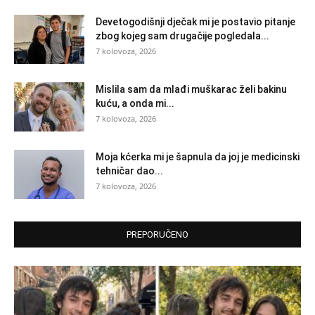
Devetogodišnji dječak mi je postavio pitanje
zbog kojeg sam drugačije pogledala...
7 kolovoza, 2026
Mislila sam da mlađi muškarac želi bakinu
kuću, a onda mi...
7 kolovoza, 2026
Moja kćerka mi je šapnula da joj je medicinski
tehničar dao...
7 kolovoza, 2026
PREPORUČENO