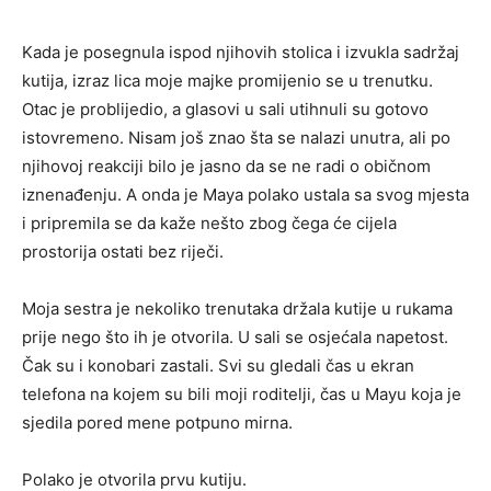
Kada je posegnula ispod njihovih stolica i izvukla sadržaj
kutija, izraz lica moje majke promijenio se u trenutku.
Otac je problijedio, a glasovi u sali utihnuli su gotovo
istovremeno. Nisam još znao šta se nalazi unutra, ali po
njihovoj reakciji bilo je jasno da se ne radi o običnom
iznenađenju. A onda je Maya polako ustala sa svog mjesta
i pripremila se da kaže nešto zbog čega će cijela
prostorija ostati bez riječi.
Moja sestra je nekoliko trenutaka držala kutije u rukama
prije nego što ih je otvorila. U sali se osjećala napetost.
Čak su i konobari zastali. Svi su gledali čas u ekran
telefona na kojem su bili moji roditelji, čas u Mayu koja je
sjedila pored mene potpuno mirna.
Polako je otvorila prvu kutiju.