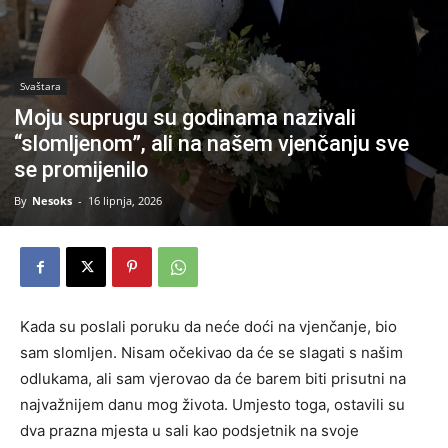
Svaštara
Moju suprugu su godinama nazivali
“slomljenom”, ali na našem vjenčanju sve
se promijenilo
By
Nesoks
-
16 lipnja, 2026
Kada su poslali poruku da neće doći na vjenčanje, bio
sam slomljen. Nisam očekivao da će se slagati s našim
odlukama, ali sam vjerovao da će barem biti prisutni na
najvažnijem danu mog života. Umjesto toga, ostavili su
dva prazna mjesta u sali kao podsjetnik na svoje