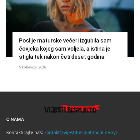
Poslije maturske večeri izgubila sam
čovjeka kojeg sam voljela, a istina je
stigla tek nakon četrdeset godina
5 kolovoza, 2026
O NAMA
Kontaktirajte nas:
kontakt@vijestibesplatnoonline.xyz