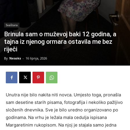
Svaštara
Brinula sam o muževoj baki 12 godina, a
tajna iz njenog ormara ostavila me bez
riječi
By
Nesoks
-
16 lipnja, 2026
Unutra nije bilo nakita niti novca. Umjesto toga, pronašla
sam desetine starih pisama, fotografija i nekoliko pažljivo
složenih dnevnika. Sve je bilo uredno organizovano po
godinama. Na vrhu je ležala mala cedulja ispisana
Margaretinim rukopisom. Na njoj je stajala samo jedna