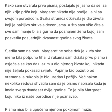
Kako sam otvarala prva pisma, postajalo je jasno da se iza
njih krije priča koju Margaret nikada nije podijelila ni sa
svojom porodicom. Svaka stranica otkrivala je dio života
koji je pažljivo skrivala decenijama. A što sam više čitala,
sve sam manje bila sigurna da poznajem ženu kojoj sam
posvetila posljednjih dvanaest godina svog života.
Sjedila sam na podu Margaretine sobe dok je kuća oko
mene bila potpuno tiha. U rukama sam držala prvo pismo i
osjećala se kao da ulazim u dio njenog života koji nikada
nije željela pokazati svijetu. Papir je bio požutio od
vremena, a rukopis je bio uredan i pažljiv. Već nakon
nekoliko redova shvatila sam da je pismo napisala kada je
imala svega dvadeset dvije godine. To je bila Margaret
koju niko iz naše porodice nije poznavao.
Pisma nisu bila upućena njenom pokojnom mužu.