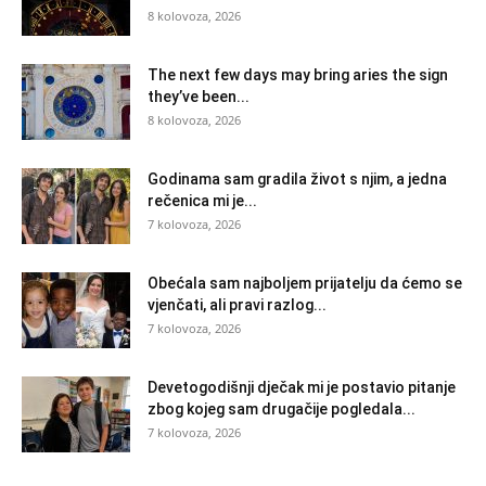
8 kolovoza, 2026
The next few days may bring aries the sign
they’ve been...
8 kolovoza, 2026
Godinama sam gradila život s njim, a jedna
rečenica mi je...
7 kolovoza, 2026
Obećala sam najboljem prijatelju da ćemo se
vjenčati, ali pravi razlog...
7 kolovoza, 2026
Devetogodišnji dječak mi je postavio pitanje
zbog kojeg sam drugačije pogledala...
7 kolovoza, 2026