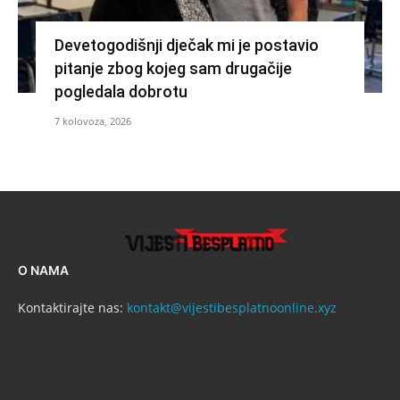
Devetogodišnji dječak mi je postavio
pitanje zbog kojeg sam drugačije
pogledala dobrotu
7 kolovoza, 2026
O NAMA
Kontaktirajte nas:
kontakt@vijestibesplatnoonline.xyz