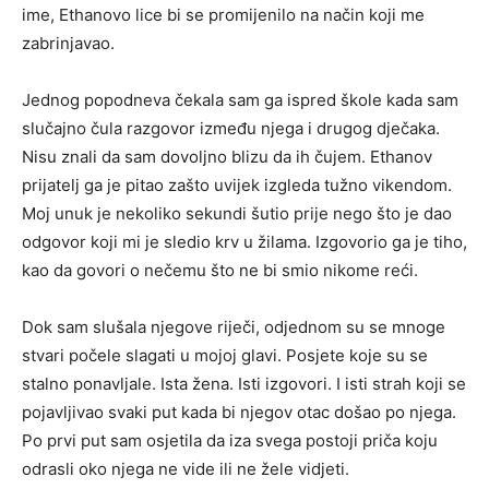
ime, Ethanovo lice bi se promijenilo na način koji me
zabrinjavao.
Jednog popodneva čekala sam ga ispred škole kada sam
slučajno čula razgovor između njega i drugog dječaka.
Nisu znali da sam dovoljno blizu da ih čujem. Ethanov
prijatelj ga je pitao zašto uvijek izgleda tužno vikendom.
Moj unuk je nekoliko sekundi šutio prije nego što je dao
odgovor koji mi je sledio krv u žilama. Izgovorio ga je tiho,
kao da govori o nečemu što ne bi smio nikome reći.
Dok sam slušala njegove riječi, odjednom su se mnoge
stvari počele slagati u mojoj glavi. Posjete koje su se
stalno ponavljale. Ista žena. Isti izgovori. I isti strah koji se
pojavljivao svaki put kada bi njegov otac došao po njega.
Po prvi put sam osjetila da iza svega postoji priča koju
odrasli oko njega ne vide ili ne žele vidjeti.