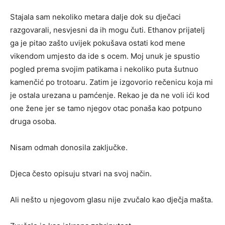
Stajala sam nekoliko metara dalje dok su dječaci
razgovarali, nesvjesni da ih mogu čuti. Ethanov prijatelj
ga je pitao zašto uvijek pokušava ostati kod mene
vikendom umjesto da ide s ocem. Moj unuk je spustio
pogled prema svojim patikama i nekoliko puta šutnuo
kamenčić po trotoaru. Zatim je izgovorio rečenicu koja mi
je ostala urezana u pamćenje. Rekao je da ne voli ići kod
one žene jer se tamo njegov otac ponaša kao potpuno
druga osoba.
Nisam odmah donosila zaključke.
Djeca često opisuju stvari na svoj način.
Ali nešto u njegovom glasu nije zvučalo kao dječja mašta.