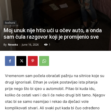
Svaštara
Moj unuk nije htio ući u očev auto, a onda
sam čula razgovor koji je promijenio sve
By
Nesoks
-
June 16, 2026
1
Vremenom sam počela obraćati pažnju na sitnice koje su
drugi ignorisali. Ethan je uvijek postavljao ista pitanja
prije nego što bi sjeo u automobil. Pitao bi kuda idu,
koliko će ostati vani i da li će neko drugi biti tamo. Njegov
otac bi se samo nasmijao i rekao da dječaci vole
komplikovati stvari. Ali svaki put kada bi čuo određeno