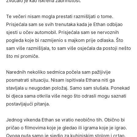
Zvučalo je kao iskrena zabrinutost.
Te večeri nisam mogla prestati razmišljati o tome.
Prisjećala sam se svih trenutaka kada je Ethan odbijao
sjesti u očev automobil. Prisjećala sam se nervoznih
pogleda koje bi razmijenio s majkom prije odlaska. Što
sam više razmišljala, to sam više osjećala da postoji nešto
što mi promiče.
Narednih nekoliko sedmica počela sam pažljivije
posmatrati situaciju. Nisam ispitivala Ethana niti ga
stavljala u neugodan položaj. Samo sam slušala. Ponekad
bi djeca sama otkrila više nego što odrasli mogu saznati
postavljajući pitanja.
Jednog vikenda Ethan se vratio neobično tih. Obično bi
pričao o filmovima koje je gledao ili igrama koje je igrao.
Ovoga puta samo je sjedio za kuhinjskim stolom i crtao.