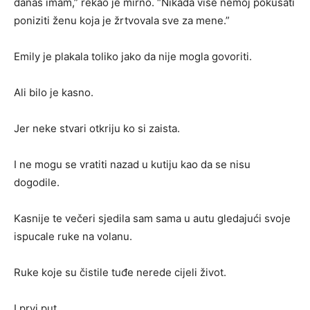
danas imam,” rekao je mirno. “Nikada više nemoj pokušati
poniziti ženu koja je žrtvovala sve za mene.”
Emily je plakala toliko jako da nije mogla govoriti.
Ali bilo je kasno.
Jer neke stvari otkriju ko si zaista.
I ne mogu se vratiti nazad u kutiju kao da se nisu
dogodile.
Kasnije te večeri sjedila sam sama u autu gledajući svoje
ispucale ruke na volanu.
Ruke koje su čistile tuđe nerede cijeli život.
I prvi put…