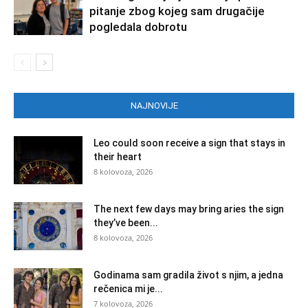
pitanje zbog kojeg sam drugačije
pogledala dobrotu
NAJNOVIJE
Leo could soon receive a sign that stays in
their heart
8 kolovoza, 2026
The next few days may bring aries the sign
they’ve been...
8 kolovoza, 2026
Godinama sam gradila život s njim, a jedna
rečenica mi je...
7 kolovoza, 2026