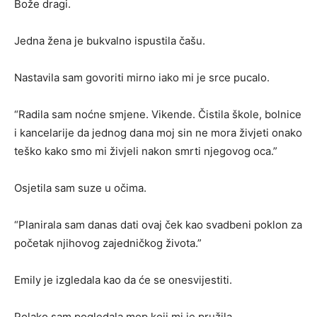
Bože dragi.
Jedna žena je bukvalno ispustila čašu.
Nastavila sam govoriti mirno iako mi je srce pucalo.
“Radila sam noćne smjene. Vikende. Čistila škole, bolnice
i kancelarije da jednog dana moj sin ne mora živjeti onako
teško kako smo mi živjeli nakon smrti njegovog oca.”
Osjetila sam suze u očima.
“Planirala sam danas dati ovaj ček kao svadbeni poklon za
početak njihovog zajedničkog života.”
Emily je izgledala kao da će se onesvijestiti.
Polako sam pogledala mop koji mi je pružila.