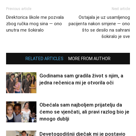
Previous article
Next article
Direktorica škole me pozvala
Ostajala je uz usamljenog
zbog ručka mog sina — ono
pacijenta nakon smjene — ono
unutra me šokiralo
što se desilo na sahrani
šokiralo je sve
RELATED ARTICLES
MORE FROM AUTHOR
Godinama sam gradila život s njim, a
jedna rečenica mi je otvorila oči
Obećala sam najboljem prijatelju da
ćemo se vjenčati, ali pravi razlog bio je
mnogo dublji
Devetogodišnji dječak mi je postavio