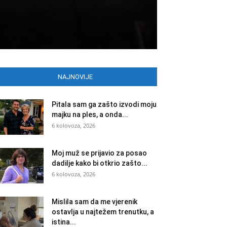
NAJNOVIJE
Pitala sam ga zašto izvodi moju
majku na ples, a onda...
6 kolovoza, 2026
Moj muž se prijavio za posao
dadilje kako bi otkrio zašto...
6 kolovoza, 2026
Mislila sam da me vjerenik
ostavlja u najtežem trenutku, a
istina...