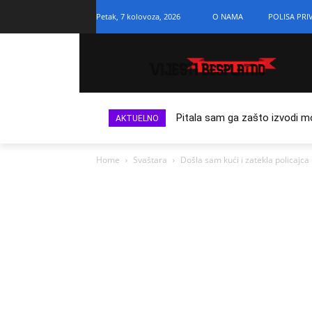
Petak, 7 kolovoza, 2026
O NAMA
POLISA PRI
Pitala sam ga zašto izvodi m
AKTUELNO
Home
Svaštara
Došla sam kući i zatekla policajca