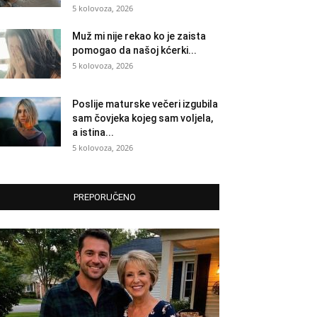
5 kolovoza, 2026
Muž mi nije rekao ko je zaista
pomogao da našoj kćerki...
5 kolovoza, 2026
Poslije maturske večeri izgubila
sam čovjeka kojeg sam voljela,
a istina...
5 kolovoza, 2026
PREPORUČENO