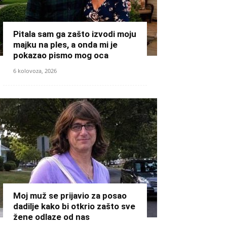
Pitala sam ga zašto izvodi moju
majku na ples, a onda mi je
pokazao pismo mog oca
6 kolovoza, 2026
Moj muž se prijavio za posao
dadilje kako bi otkrio zašto sve
žene odlaze od nas