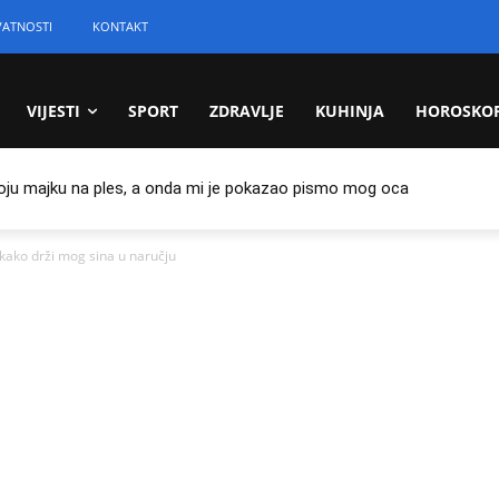
VATNOSTI
KONTAKT
VIJESTI
SPORT
ZDRAVLJE
KUHINJA
HOROSKO
oju majku na ples, a onda mi je pokazao pismo mog oca
 kako drži mog sina u naručju