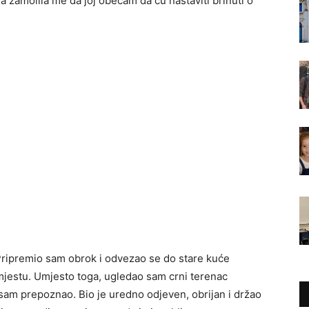
a zamolila me da joj obećam da ću nastaviti brinuti o
ripremio sam obrok i odvezao se do stare kuće
jestu. Umjesto toga, ugledao sam crni terenac
 sam prepoznao. Bio je uredno odjeven, obrijan i držao