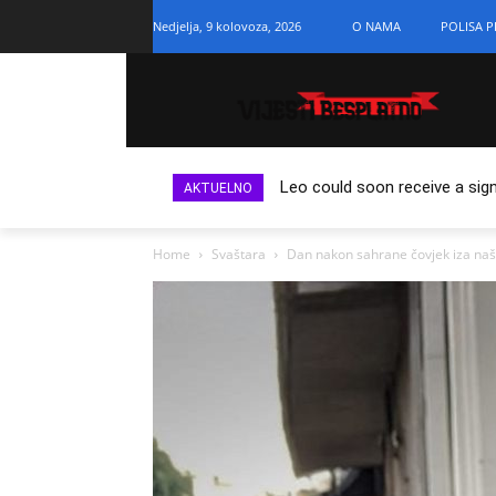
Nedjelja, 9 kolovoza, 2026
O NAMA
POLISA P
Leo could soon receive a sign
AKTUELNO
Home
Svaštara
Dan nakon sahrane čovjek iza naše