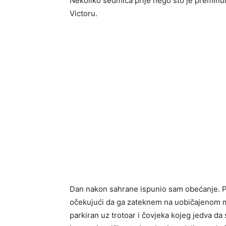
Nekoliko sedmica prije nego što je preminul
Victoru.
Dan nakon sahrane ispunio sam obećanje. P
očekujući da ga zateknem na uobičajenom m
parkiran uz trotoar i čovjeka kojeg jedva da