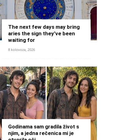
The next few days may bring
aries the sign they’ve been
waiting for
8 kolovoza, 2026
Godinama sam gradila život s
njim, a jedna rečenica mi je
otvorila oči