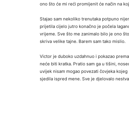
ono što će mi reći promijenit će način na ko
Stajao sam nekoliko trenutaka potpuno nijem
prijetila cijelo jutro konačno je počela laga
vrijeme. Sve što me zanimalo bilo je ono što
skriva velike tajne. Barem sam tako mislio.
Victor je duboko uzdahnuo i pokazao prema 
neće biti kratka. Pratio sam ga u tišini, no
uvijek nisam mogao povezati čovjeka koje
sjedila ispred mene. Sve je djelovalo nestva