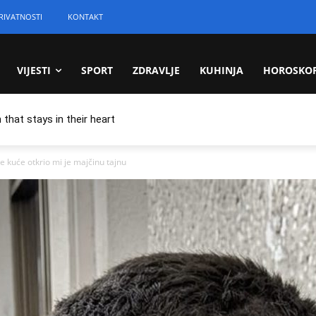
RIVATNOSTI
KONTAKT
VIJESTI
SPORT
ZDRAVLJE
KUHINJA
HOROSKO
 that stays in their heart
 kuće otkrio mi je majčinu tajnu