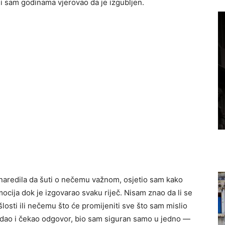
oji sam godinama vjerovao da je izgubljen.
 naredila da šuti o nečemu važnom, osjetio sam kako
ocija dok je izgovarao svaku riječ. Nisam znao da li se
šlosti ili nečemu što će promijeniti sve što sam mislio
ledao i čekao odgovor, bio sam siguran samo u jedno —