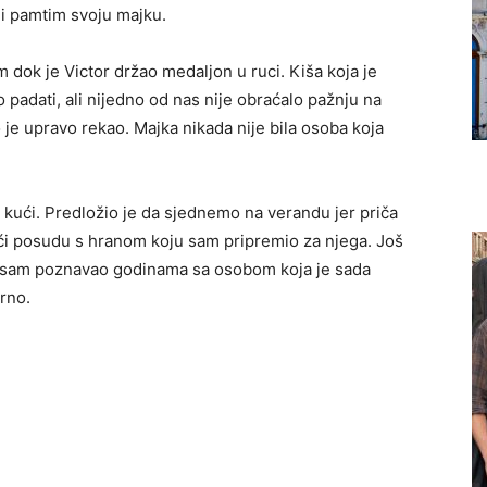
ji pamtim svoju majku.
 dok je Victor držao medaljon u ruci. Kiša koja je
no padati, ali nijedno od nas nije obraćalo pažnju na
 je upravo rekao. Majka nikada nije bila osoba koja
kući. Predložio je da sjednemo na verandu jer priča
seći posudu s hranom koju sam pripremio za njega. Još
g sam poznavao godinama sa osobom koja je sada
rno.