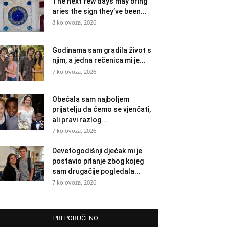
The next few days may bring
aries the sign they’ve been...
8 kolovoza, 2026
Godinama sam gradila život s
njim, a jedna rečenica mi je...
7 kolovoza, 2026
Obećala sam najboljem
prijatelju da ćemo se vjenčati,
ali pravi razlog...
7 kolovoza, 2026
Devetogodišnji dječak mi je
postavio pitanje zbog kojeg
sam drugačije pogledala...
7 kolovoza, 2026
PREPORUČENO