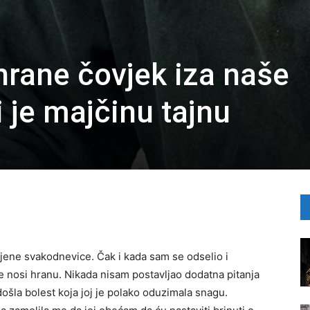
rane čovjek iza naše
 je majčinu tajnu
 njene svakodnevice. Čak i kada sam se odselio i
je nosi hranu. Nikada nisam postavljao dodatna pitanja
došla bolest koja joj je polako oduzimala snagu.