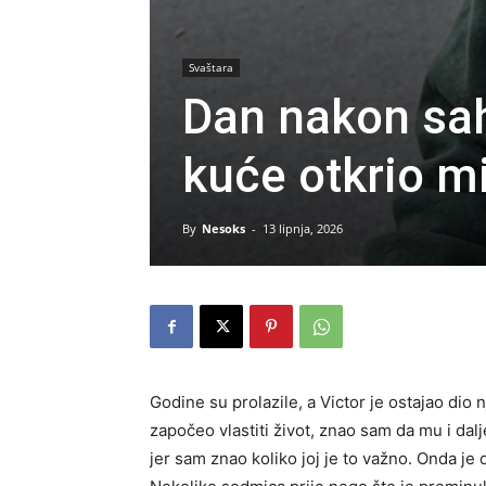
Svaštara
Dan nakon sah
kuće otkrio mi
By
Nesoks
-
13 lipnja, 2026
Godine su prolazile, a Victor je ostajao dio
započeo vlastiti život, znao sam da mu i dal
jer sam znao koliko joj je to važno. Onda je 