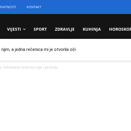
IVATNOSTI
KONTAKT
VIJESTI
SPORT
ZDRAVLJE
KUHINJA
HOROSKO
jim, a jedna rečenica mi je otvorila oči
čokoladna torta bez jaja i pečenja