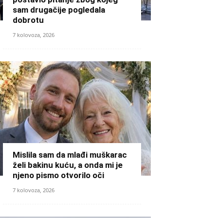
sam drugačije pogledala
dobrotu
7 kolovoza, 2026
Mislila sam da mlađi muškarac
želi bakinu kuću, a onda mi je
njeno pismo otvorilo oči
7 kolovoza, 2026