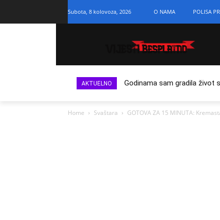
Subota, 8 kolovoza, 2026
O NAMA
POLISA PR
Godinama sam gradila život s n
AKTUELNO
Home
Svaštara
GOTOVA ZA 15 MINUTA: Kremasta, 