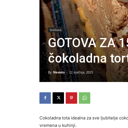
Svaštara
GOTOVA ZA 15
čokoladna tort
By
Nesoks
-
22 siječnja, 2025
Cokoladna tota idealna za sve ljubitelje co
vremena u kuhinji.