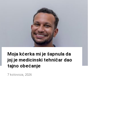
Moja kćerka mi je šapnula da
joj je medicinski tehničar dao
tajno obećanje
7 kolovoza, 2026