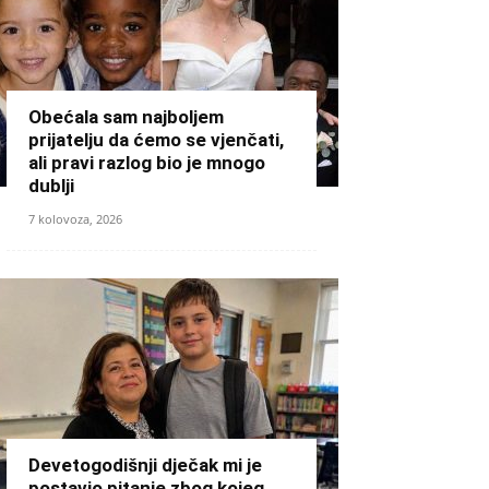
Obećala sam najboljem
prijatelju da ćemo se vjenčati,
ali pravi razlog bio je mnogo
dublji
7 kolovoza, 2026
Devetogodišnji dječak mi je
postavio pitanje zbog kojeg