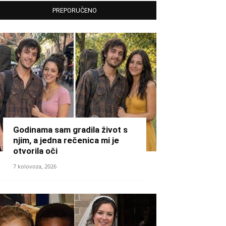
PREPORUČENO
Godinama sam gradila život s
njim, a jedna rečenica mi je
otvorila oči
7 kolovoza, 2026