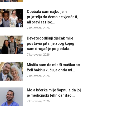
Obećala sam najboljem
prijatelju da ćemo se vjenčati,
ali pravi razlog...
7 kolovoza, 2026
Devetogodišnji dječak mi je
postavio pitanje zbog kojeg
sam drugačije pogledala...
7 kolovoza, 2026
Mislila sam da mlađi muškarac
želi bakinu kuću, a onda mi...
7 kolovoza, 2026
Moja kćerka mi je šapnula da joj
je medicinski tehničar dao...
7 kolovoza, 2026