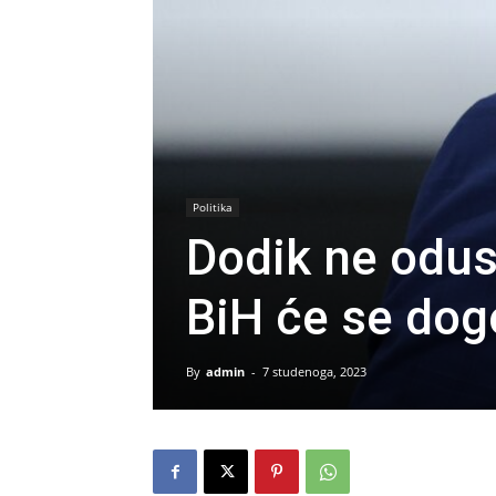
Politika
Dodik ne odust
BiH će se dogo
By
admin
-
7 studenoga, 2023