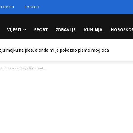
VATNOSTI
KONTAKT
VIJESTI
SPORT
ZDRAVLJE
KUHINJA
HOROSKO
oju majku na ples, a onda mi je pokazao pismo mog oca
U BiH će se dogoditi Izrael...