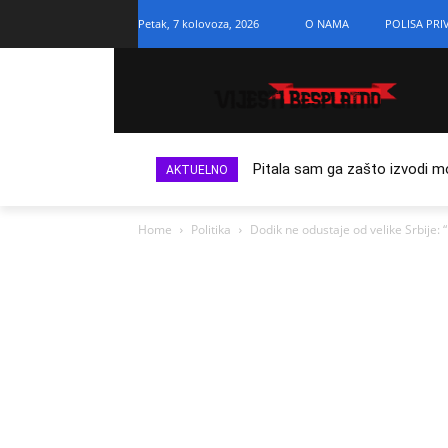
Petak, 7 kolovoza, 2026
O NAMA
POLISA PRI
Pitala sam ga zašto izvodi m
AKTUELNO
Home
Politika
Dodik ne odustaje od velike Srbije: “