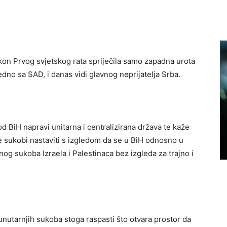
akon Prvog svjetskog rata spriječila samo zapadna urota
jedno sa SAD, i danas vidi glavnog neprijatelja Srba.
 BiH napravi unitarna i centralizirana država te kaže
se sukobi nastaviti s izgledom da se u BiH odnosno u
nog sukoba Izraela i Palestinaca bez izgleda za trajno i
unutarnjih sukoba stoga raspasti što otvara prostor da