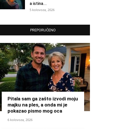
a istina...
5 kolovoza, 2026
PREPORUČENO
Pitala sam ga zašto izvodi moju
majku na ples, a onda mi je
pokazao pismo mog oca
6 kolovoza, 2026