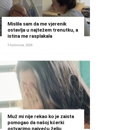
Mislila sam da me vjerenik
ostavlja u najtežem trenutku, a
istina me rasplakala
5 kolovoza, 2026
Muž mi nije rekao ko je zaista
pomogao da našoj kćerki
ostvarimo najveću želju