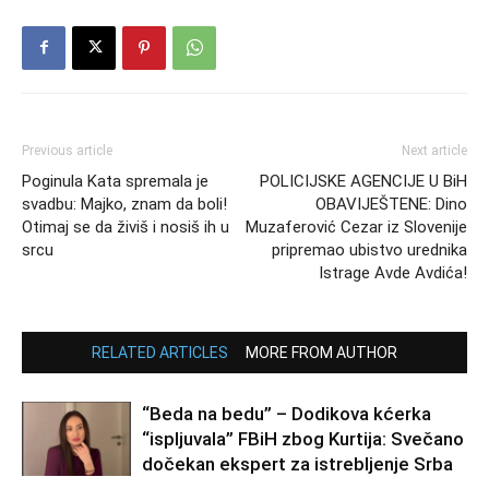
Previous article
Next article
Poginula Kata spremala je
POLICIJSKE AGENCIJE U BiH
svadbu: Majko, znam da boli!
OBAVIJEŠTENE: Dino
Otimaj se da živiš i nosiš ih u
Muzaferović Cezar iz Slovenije
srcu
pripremao ubistvo urednika
Istrage Avde Avdića!
RELATED ARTICLES
MORE FROM AUTHOR
“Beda na bedu” – Dodikova kćerka
“ispljuvala” FBiH zbog Kurtija: Svečano
dočekan ekspert za istrebljenje Srba