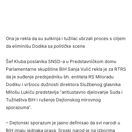
Ona je rekla da su sutkinja i tužilac ubrzali proces s ciljem
da eliminišu Dodika sa političke scene
Šef Kluba poslanika SNSD-a u Predstavničkom domu
Parlamentarne skupštine BiH Sanja Vulić rekla je za RTRS
da je suđenje predsjedniku bh. entiteta RS Miloradu
Dodiku i vršiocu dužnosti direktora Službenog glasnika
Milošu Lukiću predstavlja “antiustavno djelovanje Suda i
Tužilaštva BiH i rušenje Dejtonskog mirovnog
sporazuma”.
– Dejtonski sporazum je jasno definisao da svi narodi u
BiH imaju jednaka prava. Srpski narod je na izborima