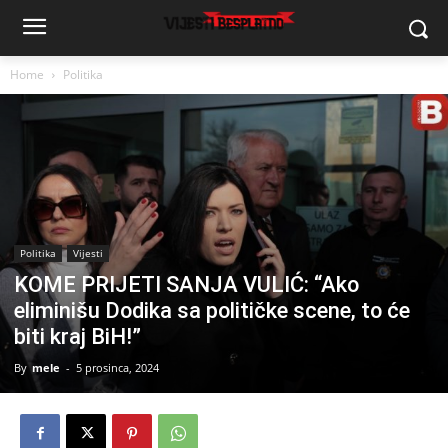
Home
Politika
Politika
Vijesti
KOME PRIJETI SANJA VULIĆ: “Ako
eliminišu Dodika sa političke scene, to će
biti kraj BiH!”
By
mele
-
5 prosinca, 2024