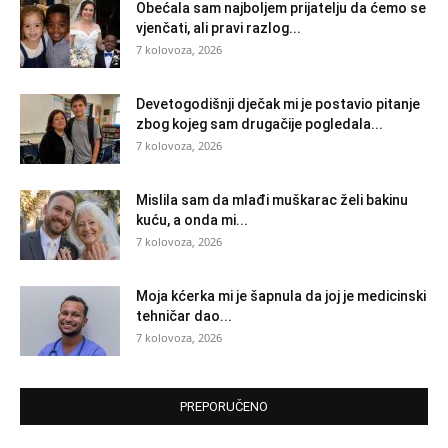
Obećala sam najboljem prijatelju da ćemo se
vjenčati, ali pravi razlog...
7 kolovoza, 2026
Devetogodišnji dječak mi je postavio pitanje
zbog kojeg sam drugačije pogledala...
7 kolovoza, 2026
Mislila sam da mlađi muškarac želi bakinu
kuću, a onda mi...
7 kolovoza, 2026
Moja kćerka mi je šapnula da joj je medicinski
tehničar dao...
7 kolovoza, 2026
PREPORUČENO