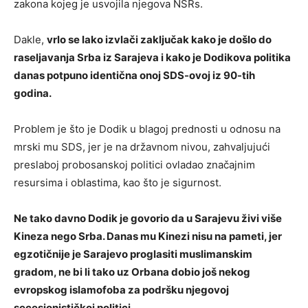
zakona kojeg je usvojila njegova NSRs.
Dakle,
vrlo se lako izvlači zaključak kako je došlo do
raseljavanja Srba iz Sarajeva i kako je Dodikova politika
danas potpuno identična onoj SDS-ovoj iz 90-tih
godina.
Problem je što je Dodik u blagoj prednosti u odnosu na
mrski mu SDS, jer je na državnom nivou, zahvaljujući
preslaboj probosanskoj politici ovladao značajnim
resursima i oblastima, kao što je sigurnost.
Ne tako davno Dodik je govorio da u Sarajevu živi više
Kineza nego Srba. Danas mu Kinezi nisu na pameti, jer
egzotičnije je Sarajevo proglasiti muslimanskim
gradom, ne bi li tako uz Orbana dobio još nekog
evropskog islamofoba za podršku njegovoj
secesionističkoj politici.