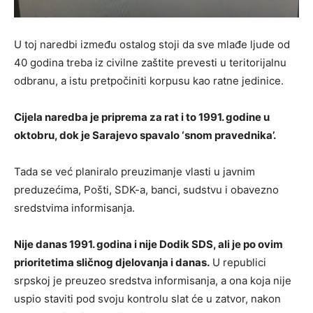
U toj naredbi između ostalog stoji da sve mlađe ljude od
40 godina treba iz civilne zaštite prevesti u teritorijalnu
odbranu, a istu pretpočiniti korpusu kao ratne jedinice.
Cijela naredba je priprema za rat i to 1991. godine u
oktobru, dok je Sarajevo spavalo ‘snom pravednika’.
Tada se već planiralo preuzimanje vlasti u javnim
preduzećima, Pošti, SDK-a, banci, sudstvu i obavezno
sredstvima informisanja.
Nije danas 1991. godina i nije Dodik SDS, ali je po ovim
prioritetima sličnog djelovanja i danas.
U republici
srpskoj je preuzeo sredstva informisanja, a ona koja nije
uspio staviti pod svoju kontrolu slat će u zatvor, nakon