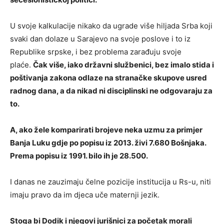
U svoje kalkulacije nikako da ugrade više hiljada Srba koji
svaki dan dolaze u Sarajevo na svoje poslove i to iz
Republike srpske, i bez problema zarađuju svoje
plaće.
Čak više, iako državni službenici, bez imalo stida i
poštivanja zakona odlaze na stranačke skupove usred
radnog dana, a da nikad ni disciplinski ne odgovaraju za
to.
A, ako žele komparirati brojeve neka uzmu za primjer
Banja Luku gdje po popisu iz 2013. živi 7.680 Bošnjaka.
Prema popisu iz 1991. bilo ih je 28.500.
I danas ne zauzimaju čelne pozicije institucija u Rs-u, niti
imaju pravo da im djeca uče maternji jezik.
Stoga bi Dodik i njegovi jurišnici za početak morali