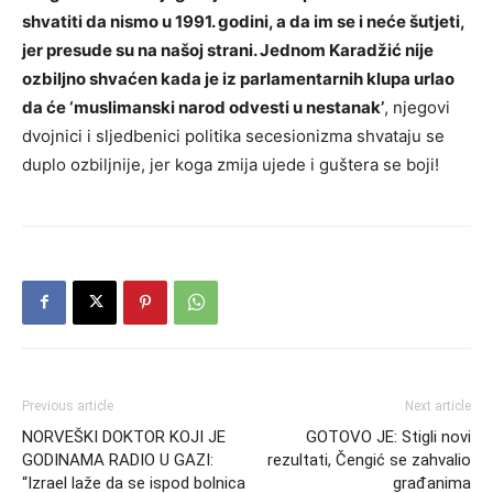
shvatiti da nismo u 1991. godini, a da im se i neće šutjeti,
jer presude su na našoj strani. Jednom Karadžić nije
ozbiljno shvaćen kada je iz parlamentarnih klupa urlao
da će ‘muslimanski narod odvesti u nestanak’
, njegovi
dvojnici i sljedbenici politika secesionizma shvataju se
duplo ozbiljnije, jer koga zmija ujede i guštera se boji!
Previous article
Next article
NORVEŠKI DOKTOR KOJI JE
GOTOVO JE: Stigli novi
GODINAMA RADIO U GAZI:
rezultati, Čengić se zahvalio
“Izrael laže da se ispod bolnica
građanima