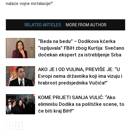
nalaze vojne instalacije!”
RELATED ARTICLES
MORE FROM AUTHOR
“Beda na bedu” – Dodikova kćerka
“ispljuvala” FBiH zbog Kurtija: Svečano
dočekan ekspert za istrebljenje Srba
AKO JE I OD VULINA, PREVIŠE JE: “U
Evropi nema državnika koji ima vizuju i
hrabrost predsjednika Vučića!”
KOME PRIJETI SANJA VULIĆ: “Ako
eliminišu Dodika sa političke scene, to
će biti kraj BiH!”