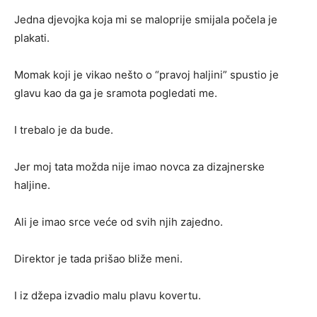
Jedna djevojka koja mi se maloprije smijala počela je
plakati.
Momak koji je vikao nešto o “pravoj haljini” spustio je
glavu kao da ga je sramota pogledati me.
I trebalo je da bude.
Jer moj tata možda nije imao novca za dizajnerske
haljine.
Ali je imao srce veće od svih njih zajedno.
Direktor je tada prišao bliže meni.
I iz džepa izvadio malu plavu kovertu.