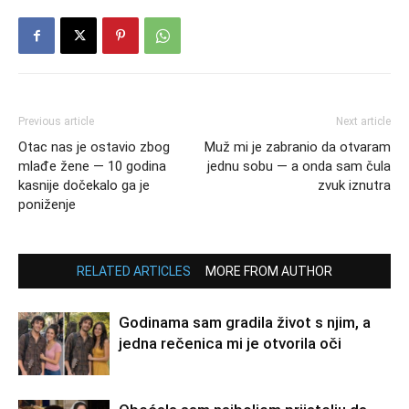
Previous article
Next article
Otac nas je ostavio zbog
Muž mi je zabranio da otvaram
mlađe žene — 10 godina
jednu sobu — a onda sam čula
kasnije dočekalo ga je
zvuk iznutra
poniženje
RELATED ARTICLES
MORE FROM AUTHOR
Godinama sam gradila život s njim, a
jedna rečenica mi je otvorila oči