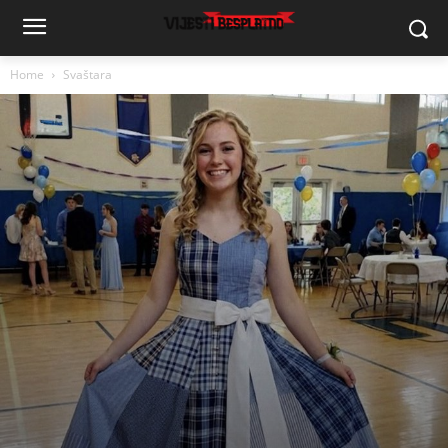
Home
Svaštara