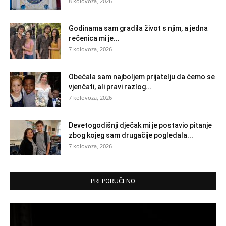
8 kolovoza, 2026
Godinama sam gradila život s njim, a jedna
rečenica mi je...
7 kolovoza, 2026
Obećala sam najboljem prijatelju da ćemo se
vjenčati, ali pravi razlog...
7 kolovoza, 2026
Devetogodišnji dječak mi je postavio pitanje
zbog kojeg sam drugačije pogledala...
7 kolovoza, 2026
PREPORUČENO