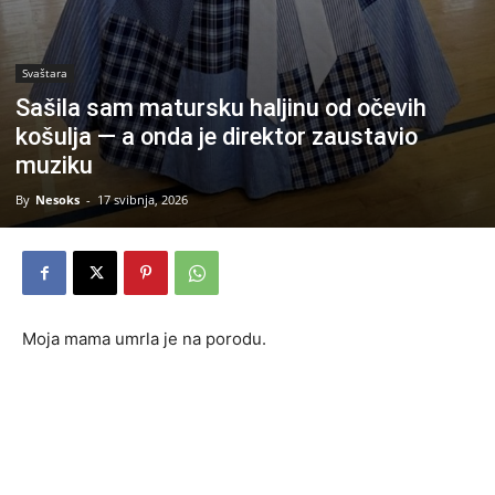
Svaštara
Sašila sam matursku haljinu od očevih
košulja — a onda je direktor zaustavio
muziku
By
Nesoks
-
17 svibnja, 2026
Moja mama umrla je na porodu.