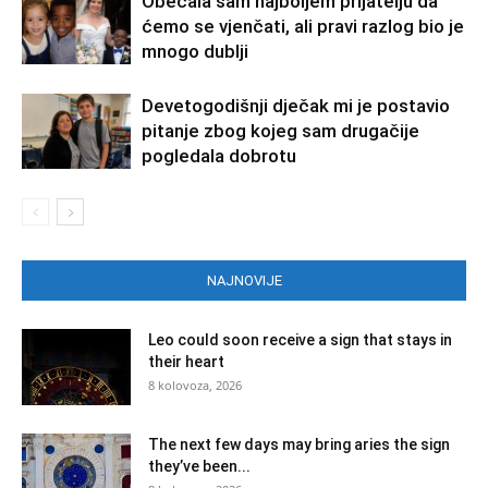
Obećala sam najboljem prijatelju da
ćemo se vjenčati, ali pravi razlog bio je
mnogo dublji
Devetogodišnji dječak mi je postavio
pitanje zbog kojeg sam drugačije
pogledala dobrotu
NAJNOVIJE
Leo could soon receive a sign that stays in
their heart
8 kolovoza, 2026
The next few days may bring aries the sign
they’ve been...