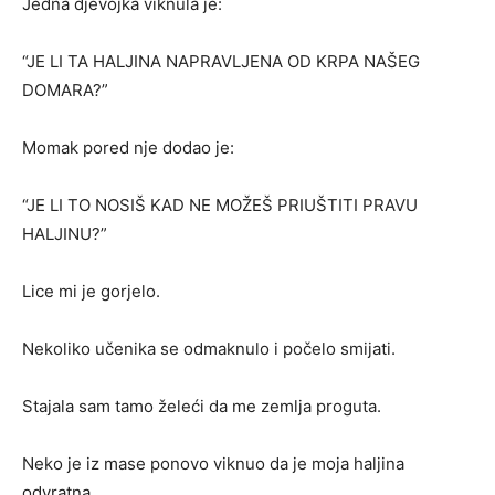
Jedna djevojka viknula je:
“JE LI TA HALJINA NAPRAVLJENA OD KRPA NAŠEG
DOMARA?”
Momak pored nje dodao je:
“JE LI TO NOSIŠ KAD NE MOŽEŠ PRIUŠTITI PRAVU
HALJINU?”
Lice mi je gorjelo.
Nekoliko učenika se odmaknulo i počelo smijati.
Stajala sam tamo želeći da me zemlja proguta.
Neko je iz mase ponovo viknuo da je moja haljina
odvratna.