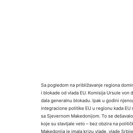
Sa pogledom na približavanje regiona domin
i blokade od vlada EU. Komisija Ursule von d
dala generalnu blokadu. Ipak u godini njeno
integracione politike EU u regionu kada EU n
sa Sjevernom Makedonijom. To se dešavalo 
koje su stavljale veto – bez obzira na politi
Makedonija je imala krizu vlade, vlade Srbij