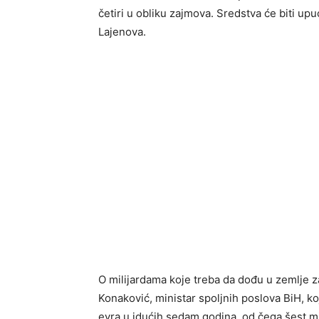
četiri u obliku zajmova. Sredstva će biti u
Lajenova.
O milijardama koje treba da dođu u zemlje 
Konaković, ministar spoljnih poslova BiH, koj
evra u idućih sedam godina, od čega šest mil