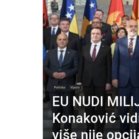
Politika
Vijesti
EU NUDI MIL
Konaković vid
više nije opcij