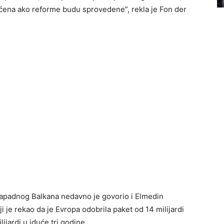
pućena ako reforme budu sprovedene”, rekla je Fon der
zapadnog Balkana nedavno je govorio i Elmedin
i je rekao da je Evropa odobrila paket od 14 milijardi
ijardi u iduće tri godine.