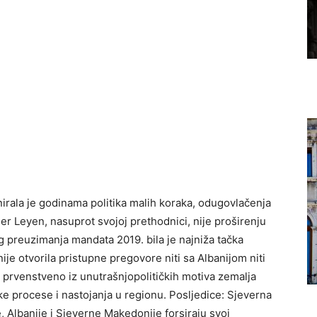
irala je godinama politika malih koraka, odugovlačenja
er Leyen, nasuprot svojoj prethodnici, nije proširenju
g preuzimanja mandata 2019. bila je najniža tačka
ije otvorila pristupne pregovore niti sa Albanijom niti
prvenstveno iz unutrašnjopolitičkih motiva zemalja
čke procese i nastojanja u regionu. Posljedice: Sjeverna
e, Albanije i Sjeverne Makedonije forsiraju svoj