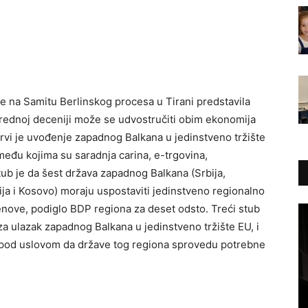
 je na Samitu Berlinskog procesa u Tirani predstavila
rednoj deceniji može se udvostručiti obim ekonomija
, prvi je uvođenje zapadnog Balkana u jedinstveno tržište
među kojima su saradnja carina, e-trgovina,
tub je da šest država zapadnog Balkana (Srbija,
ja i Kosovo) moraju uspostaviti jedinstveno regionalno
jenove, podiglo BDP regiona za deset odsto. Treći stub
a ulazak zapadnog Balkana u jedinstveno tržište EU, i
li pod uslovom da države tog regiona sprovedu potrebne