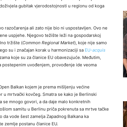
 doživjela gubitak vjerodostojnosti u regionu od koga
 razočarenja ali zato nije bio ni uspostavljen. Ovo ne
đene uspjehe. Njegovo težište leži na gospodarskoj
no tržište (
Common Regional Market
), koje nije samo
go su i značajan korak u harmonizaciji sa
EU-
acquis
ezama koje su za članice EU obavezujuće. Međutim,
e sa postepenim uvođenjem, provođenje ide veoma
za Open Balkan kojem je prema mišljenju većine
er u mrtvački kovčeg. Smatra se kako je Berlinski
 da se mnogo govori, a da daje malo konkretnih
prošlom samitu u Berlinu priča pokrenuta sa mrtve tačke
alo da vode šest zamelja Zapadnog Balkana ka
 te zemlje postanu članice EU.