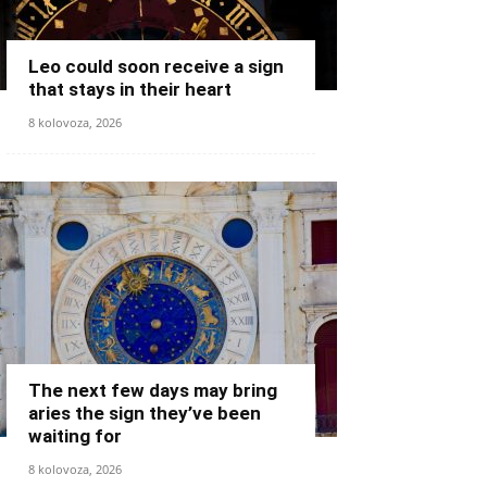
Leo could soon receive a sign
that stays in their heart
8 kolovoza, 2026
The next few days may bring
aries the sign they’ve been
waiting for
8 kolovoza, 2026