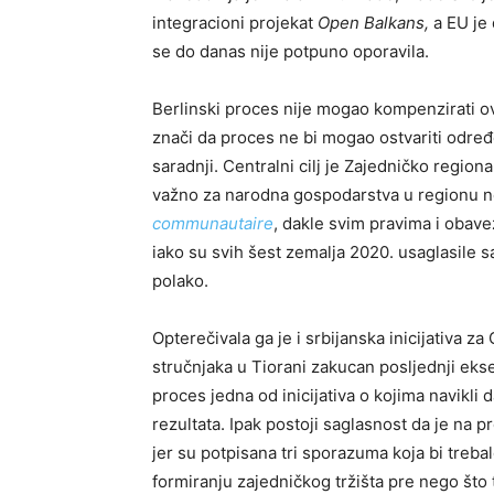
integracioni projekat
Open Balkans,
a EU je
se do danas nije potpuno oporavila.
Berlinski proces nije mogao kompenzirati ovo
znači da proces ne bi mogao ostvariti odre
saradnji. Centralni cilj je Zajedničko regional
važno za narodna gospodarstva u regionu ne
communautaire
, dakle svim pravima i obav
iako su svih šest zemalja 2020. usaglasil
polako.
Opterečivala ga je i srbijanska inicijativa 
stručnjaka u Tiorani zakucan posljednji eks
proces jedna od inicijativa o kojima navikli
rezultata. Ipak postoji saglasnost da je na 
jer su potpisana tri sporazuma koja bi treb
formiranju zajedničkog tržišta pre nego što