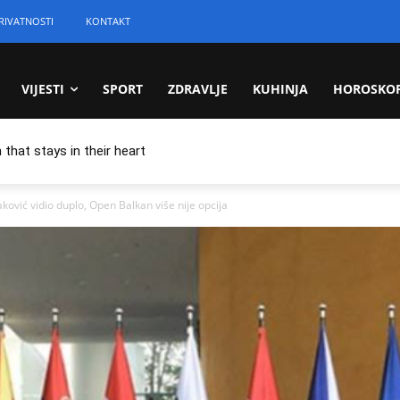
RIVATNOSTI
KONTAKT
VIJESTI
SPORT
ZDRAVLJE
KUHINJA
HOROSKO
 that stays in their heart
ić vidio duplo, Open Balkan više nije opcija