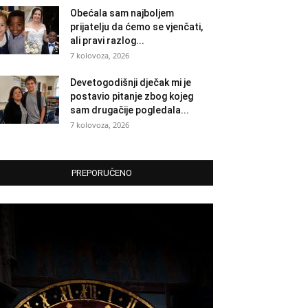
Obećala sam najboljem
prijatelju da ćemo se vjenčati,
ali pravi razlog...
7 kolovoza, 2026
Devetogodišnji dječak mi je
postavio pitanje zbog kojeg
sam drugačije pogledala...
7 kolovoza, 2026
PREPORUČENO