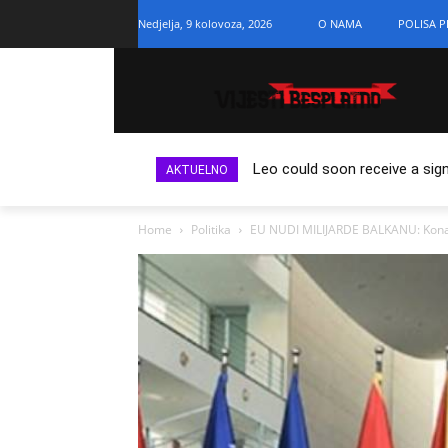
Nedjelja, 9 kolovoza, 2026
O NAMA
POLISA P
Leo could soon receive a sign
AKTUELNO
Home
Politika
EU NUDI MILIJARDE BALKANU: Konakov