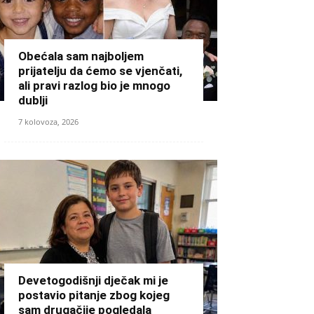
Obećala sam najboljem
prijatelju da ćemo se vjenčati,
ali pravi razlog bio je mnogo
dublji
7 kolovoza, 2026
Devetogodišnji dječak mi je
postavio pitanje zbog kojeg
sam drugačije pogledala