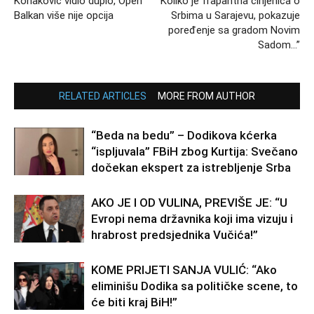
Konaković vidio duplo, Open
“Koliko je frapantna činjenica o
Balkan više nije opcija
Srbima u Sarajevu, pokazuje
poređenje sa gradom Novim
Sadom…”
RELATED ARTICLES
MORE FROM AUTHOR
“Beda na bedu” – Dodikova kćerka
“ispljuvala” FBiH zbog Kurtija: Svečano
dočekan ekspert za istrebljenje Srba
AKO JE I OD VULINA, PREVIŠE JE: “U
Evropi nema državnika koji ima vizuju i
hrabrost predsjednika Vučića!”
KOME PRIJETI SANJA VULIĆ: “Ako
eliminišu Dodika sa političke scene, to
će biti kraj BiH!”