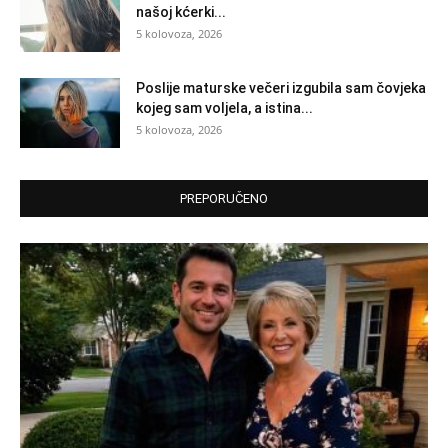
našoj kćerki...
5 kolovoza, 2026
Poslije maturske večeri izgubila sam čovjeka
kojeg sam voljela, a istina...
5 kolovoza, 2026
PREPORUČENO