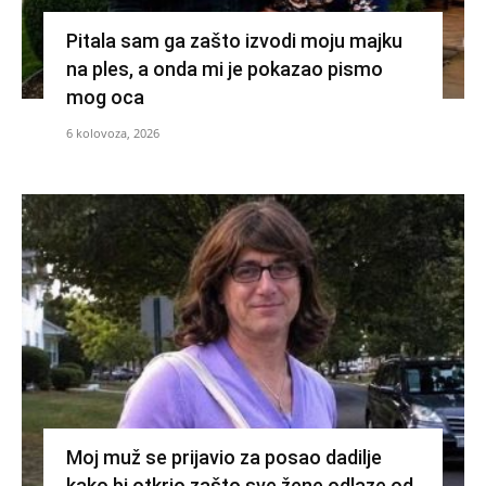
Pitala sam ga zašto izvodi moju majku
na ples, a onda mi je pokazao pismo
mog oca
6 kolovoza, 2026
Moj muž se prijavio za posao dadilje
kako bi otkrio zašto sve žene odlaze od