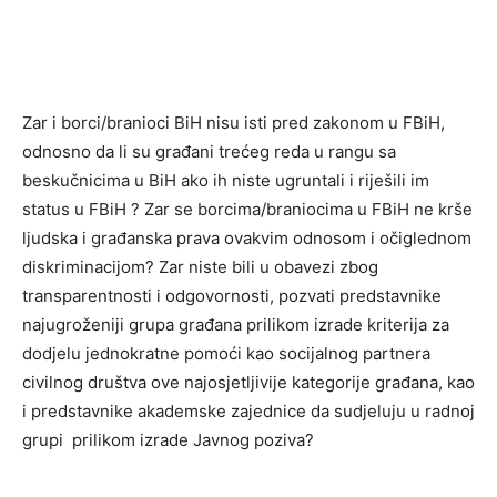
Zar i borci/branioci BiH nisu isti pred zakonom u FBiH,
odnosno da li su građani trećeg reda u rangu sa
beskučnicima u BiH ako ih niste ugruntali i riješili im
status u FBiH ? Zar se borcima/braniocima u FBiH ne krše
ljudska i građanska prava ovakvim odnosom i očiglednom
diskriminacijom? Zar niste bili u obavezi zbog
transparentnosti i odgovornosti, pozvati predstavnike
najugroženiji grupa građana prilikom izrade kriterija za
dodjelu jednokratne pomoći kao socijalnog partnera
civilnog društva ove najosjetljivije kategorije građana, kao
i predstavnike akademske zajednice da sudjeluju u radnoj
grupi prilikom izrade Javnog poziva?