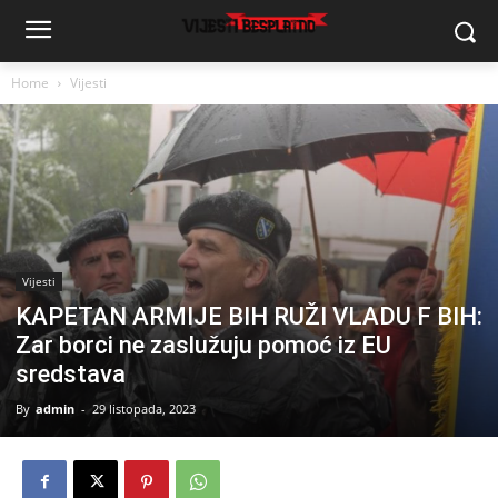
Home
Vijesti
Vijesti
KAPETAN ARMIJE BIH RUŽI VLADU F BIH:
Zar borci ne zaslužuju pomoć iz EU
sredstava
By
admin
-
29 listopada, 2023