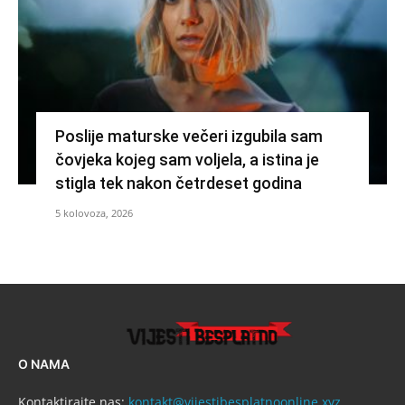
Poslije maturske večeri izgubila sam
čovjeka kojeg sam voljela, a istina je
stigla tek nakon četrdeset godina
5 kolovoza, 2026
O NAMA
Kontaktirajte nas:
kontakt@vijestibesplatnoonline.xyz