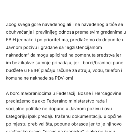
Zbog svega gore navedenog ali i ne navedenog a tiće se
obuhvaćanja i pravilnijeg odnosa prema svim građanima u
FBiH jednako i po prioritetima, predlažemo da dopunite u
Javnom pozivu i građane sa “egzistencijalnom
naknadom” da mogu aplicirati na pomenuta sredstva jer
im bez ikakve sumnje pripadaju, jer i borci/branioci pune
budžete u FBIH( plaćaju račune za struju, vodu, telefon i
komunalne naknade sa PDV-om!
A borcima/braniocima u Federaciji Bosne i Hercegovine,
predlažemo da ako Federalno ministarstvo rada i
socijalne politike ne dopune u Javnom pozivu i ovu
kategoriju ipak predaju traženu dokumentaciju u općine
po mjestu prebivališta, popune obrasce jer to je njihovo
građansko pravo, “pravo na prepisku”, a ako ne budu