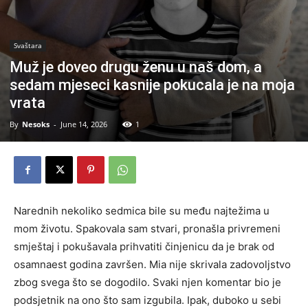
Svaštara
Muž je doveo drugu ženu u naš dom, a
sedam mjeseci kasnije pokucala je na moja
vrata
By
Nesoks
-
June 14, 2026
1
Narednih nekoliko sedmica bile su među najtežima u
mom životu. Spakovala sam stvari, pronašla privremeni
smještaj i pokušavala prihvatiti činjenicu da je brak od
osamnaest godina završen. Mia nije skrivala zadovoljstvo
zbog svega što se dogodilo. Svaki njen komentar bio je
podsjetnik na ono što sam izgubila. Ipak, duboko u sebi