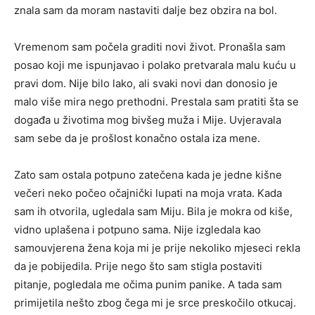
znala sam da moram nastaviti dalje bez obzira na bol.
Vremenom sam počela graditi novi život. Pronašla sam
posao koji me ispunjavao i polako pretvarala malu kuću u
pravi dom. Nije bilo lako, ali svaki novi dan donosio je
malo više mira nego prethodni. Prestala sam pratiti šta se
događa u životima mog bivšeg muža i Mije. Uvjeravala
sam sebe da je prošlost konačno ostala iza mene.
Zato sam ostala potpuno zatečena kada je jedne kišne
večeri neko počeo očajnički lupati na moja vrata. Kada
sam ih otvorila, ugledala sam Miju. Bila je mokra od kiše,
vidno uplašena i potpuno sama. Nije izgledala kao
samouvjerena žena koja mi je prije nekoliko mjeseci rekla
da je pobijedila. Prije nego što sam stigla postaviti
pitanje, pogledala me očima punim panike. A tada sam
primijetila nešto zbog čega mi je srce preskočilo otkucaj.