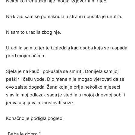
Nekoliko trenutaka nije mogla izgovoriti ni riječ.
Na kraju sam se pomaknula u stranu i pustila je unutra.
Nisam to uradila zbog nje.
Uradiila sam to jer je izgledala kao osoba koja se raspada
pred mojim očima.
Sjela je na kauč i pokušala se smiriti. Donijela sam joj
peškir i čašu vode. Dio mene nije mogao vjerovati da se
ovo zaista događa. Žena koja je prije nekoliko mjeseci
slavila moj odlazak sada je sjedila u mojoj dnevnoj sobi i
jedva uspijevala zaustaviti suze.
Konačno je podigla pogled.
„Beba je dobro.“