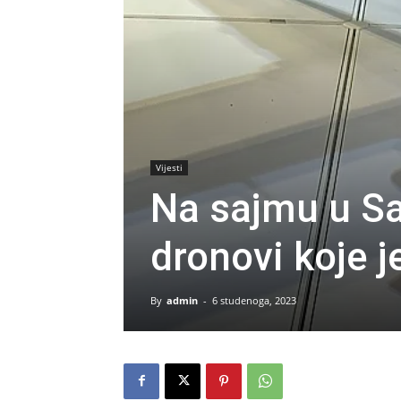
Vijesti
Na sajmu u Sa
dronovi koje 
By
admin
-
6 studenoga, 2023