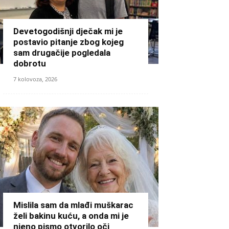
Devetogodišnji dječak mi je
postavio pitanje zbog kojeg
sam drugačije pogledala
dobrotu
7 kolovoza, 2026
Mislila sam da mlađi muškarac
želi bakinu kuću, a onda mi je
njeno pismo otvorilo oči