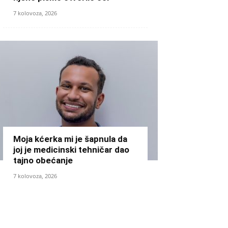
7 kolovoza, 2026
Moja kćerka mi je šapnula da
joj je medicinski tehničar dao
tajno obećanje
7 kolovoza, 2026