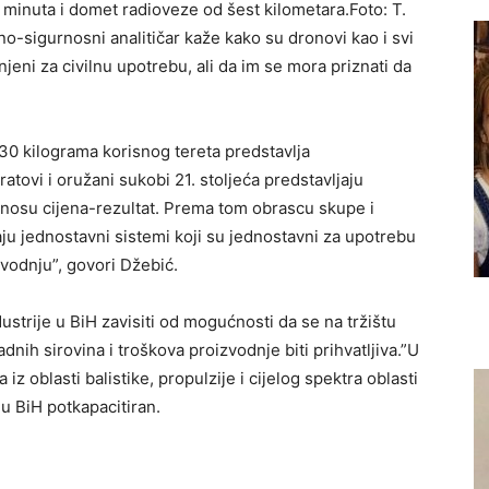
0 minuta i domet radioveze od šest kilometara.Foto: T.
jno-sigurnosni analitičar kaže kako su dronovi kao i svi
jeni za civilnu upotrebu, ali da im se mora priznati da
 30 kilograma korisnog tereta predstavlja
atovi i oružani sukobi 21. stoljeća predstavljaju
dnosu cijena-rezultat. Prema tom obrascu skupe i
u jednostavni sistemi koji su jednostavni za upotrebu
izvodnju”, govori Džebić.
trije u BiH zavisiti od mogućnosti da se na tržištu
nih sirovina i troškova proizvodnje biti prihvatljiva.”U
z oblasti balistike, propulzije i cijelog spektra oblasti
u BiH potkapacitiran.