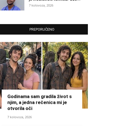
7 kolovoza, 2026
PREPORUČENO
Godinama sam gradila život s
njim, a jedna rečenica mi je
otvorila oči
7 kolovoza, 2026