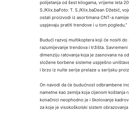
polijetanja od šest kilogama, vrijeme leta 2
S./Klix.baFoto: T. S./Klix.baDean Džebić, vo
ostali proizvodi iz asortimana CNT-a namijen
uspjevaju pratiti trendove i u tom pogledu.”
Budući razvoj multikoptera koji će nositi do
razumijevanje trendova i tržišta. Savremeni r
dimenziju ratovanja koja je zasnovana na o
složene borbene sisteme uspješno uništavaj
i brzo iz nulte serije prelaze u serijsku pro
On navodi da će budućnost odbrambene indus
nametne kao zemlja koja cijenom koštanja rad
konačnici neophodno je i školovanje kadrova i
za koje je visokoškolski sistem obrazovanja 