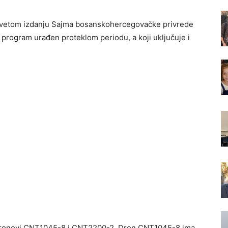
devetom izdanju Sajma bosanskohercegovačke privrede
o program urađen proteklom periodu, a koji uključuje i
 dronovi CNT1045-8 i CNT2200-2. Dron CNT1045-8 ima