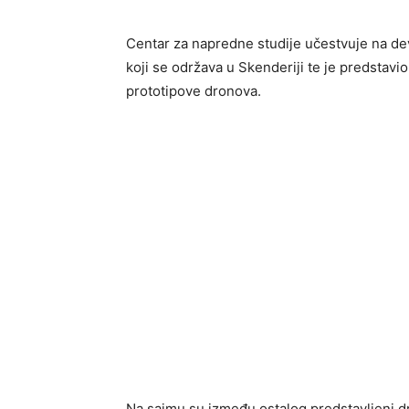
Centar za napredne studije učestvuje na 
koji se održava u Skenderiji te je predstavi
prototipove dronova.
Na sajmu su između ostalog predstavljeni