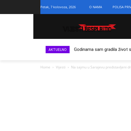
Petak, 7 kolovoza, 2026
O NAMA
POLISA PRI
Godinama sam gradila život s n
AKTUELNO
Home
Vijesti
Na sajmu u Sarajevu predstavljeni d