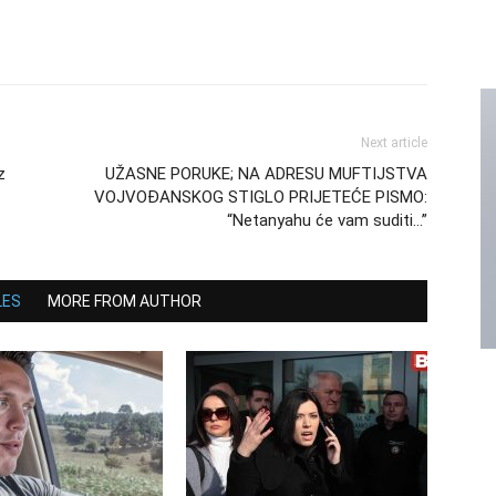
Next article
z
UŽASNE PORUKE; NA ADRESU MUFTIJSTVA
VOJVOĐANSKOG STIGLO PRIJETEĆE PISMO:
“Netanyahu će vam suditi…”
LES
MORE FROM AUTHOR