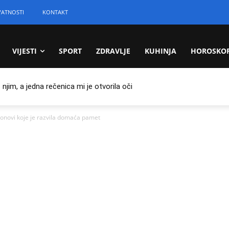
VATNOSTI
KONTAKT
VIJESTI
SPORT
ZDRAVLJE
KUHINJA
HOROSKO
jim, a jedna rečenica mi je otvorila oči
ronovi koje je razvila domaća pamet