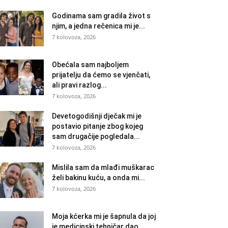
Godinama sam gradila život s
njim, a jedna rečenica mi je...
7 kolovoza, 2026
Obećala sam najboljem
prijatelju da ćemo se vjenčati,
ali pravi razlog...
7 kolovoza, 2026
Devetogodišnji dječak mi je
postavio pitanje zbog kojeg
sam drugačije pogledala...
7 kolovoza, 2026
Mislila sam da mlađi muškarac
želi bakinu kuću, a onda mi...
7 kolovoza, 2026
Moja kćerka mi je šapnula da joj
je medicinski tehničar dao...