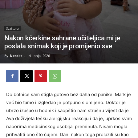
Svaštara
Nakon kćerkine sahrane učiteljica mi je
poslala snimak koji je promijenio sve
By
Nesoks
-
14 lipnja, 2026
Do bolnice sam stigla gotovo bez daha od panike. Mark je
već bio tamo i izgledao je potpuno slomljeno. Doktor je
ubrzo izašao u hodnik i saopštio nam strašnu vijest da je
Ava doživjela tešku alergijsku reakciju i da je, uprkos svim
naporima medicinskog osoblja, preminula. Nisam mogla
prihvatiti ono što čujem. Dani nakon toga prolazili su kao