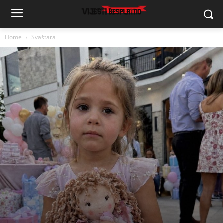
Home
Svaštara