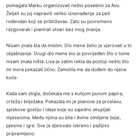
pomagala Marku organizovati nešto posebno za Avu.
Željeli su joj napraviti veliko iznenađenje za peti
rođendan koji se približavao. Zato su povremeno
razgovarali i planirali stvari bez mog znanja.
Nisam znala šta da mislim. Dio mene želio je vjerovati u to
objašnjenje. Drugi dio mene bio je povrijeđen što o tome
nisam znala ništa. Lisa je zatim rekla da postoji nešto što
mi mora pokazati lično. Zamolila me da dođem do njene
kuće.
Kada sam stigla, dočekala me s kutijom punom papira,
crteža i bilježaka. Pokazala mi je planove za proslavu,
spiskove gostiju i ideje koje su zajedno skupljali
mjesecima. Među njima su bile i Avine omiljene boje,
pjesme i igre. Sve je djelovalo iskreno i pažljivo
pripremljeno.