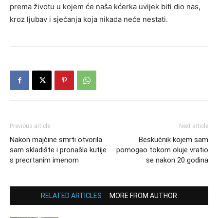
prema životu u kojem će naša kćerka uvijek biti dio nas,
kroz ljubav i sjećanja koja nikada neće nestati.
Previous article
Next article
Nakon majčine smrti otvorila
Beskućnik kojem sam
sam skladište i pronašla kutije
pomogao tokom oluje vratio
s precrtanim imenom
se nakon 20 godina
RELATED ARTICLES
MORE FROM AUTHOR