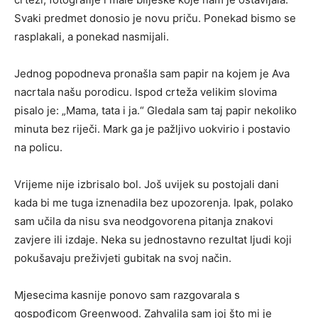
Svaki predmet donosio je novu priču. Ponekad bismo se
rasplakali, a ponekad nasmijali.
Jednog popodneva pronašla sam papir na kojem je Ava
nacrtala našu porodicu. Ispod crteža velikim slovima
pisalo je: „Mama, tata i ja.“ Gledala sam taj papir nekoliko
minuta bez riječi. Mark ga je pažljivo uokvirio i postavio
na policu.
Vrijeme nije izbrisalo bol. Još uvijek su postojali dani
kada bi me tuga iznenadila bez upozorenja. Ipak, polako
sam učila da nisu sva neodgovorena pitanja znakovi
zavjere ili izdaje. Neka su jednostavno rezultat ljudi koji
pokušavaju preživjeti gubitak na svoj način.
Mjesecima kasnije ponovo sam razgovarala s
gospođicom Greenwood. Zahvalila sam joj što mi je