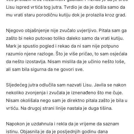
Lisu ispred vrtića tog jutra. Tvrdio je da je došla samo da
mu vrati staru porodičnu kutiju dok je prolazila kroz grad.
Njegovo objašnjenje nije zvučalo uvjerljivo. Pitala sam ga
zašto bi neko putovao toliko daleko samo da vrati kutiju.
Mark je spustio pogled i rekao da ni sam nije potpuno
razumio njene razloge. Što je više pričao, to sam osjećala
da nešto izostavlja. Nisam mislila da je učinio nešto loše,
ali sam bila sigurna da ne govori sve.
Sljedećeg jutra odlučila sam nazvati Lisu. Javila se nakon
nekoliko zvonjenja i zvučala je iznenađeno što me čuje.
Nisam okolišala nego sam je direktno pitala zašto je bila u
vrtiću. Na drugoj strani linije nastala je duga tišina.
Napokon je uzdahnula i rekla da je vrijeme da saznam
istinu. Objasnila je da je posljednjih godinu dana