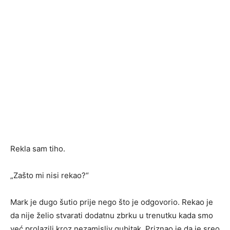
Rekla sam tiho.
„Zašto mi nisi rekao?“
Mark je dugo šutio prije nego što je odgovorio. Rekao je
da nije želio stvarati dodatnu zbrku u trenutku kada smo
već prolazili kroz nezamisliv gubitak. Priznao je da je sreo