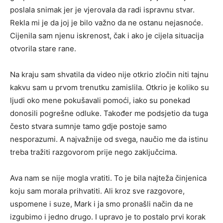
poslala snimak jer je vjerovala da radi ispravnu stvar.
Rekla mi je da joj je bilo važno da ne ostanu nejasnoće.
Cijenila sam njenu iskrenost, čak i ako je cijela situacija
otvorila stare rane.
Na kraju sam shvatila da video nije otkrio zločin niti tajnu
kakvu sam u prvom trenutku zamislila. Otkrio je koliko su
ljudi oko mene pokušavali pomoći, iako su ponekad
donosili pogrešne odluke. Također me podsjetio da tuga
često stvara sumnje tamo gdje postoje samo
nesporazumi. A najvažnije od svega, naučio me da istinu
treba tražiti razgovorom prije nego zaključcima.
Ava nam se nije mogla vratiti. To je bila najteža činjenica
koju sam morala prihvatiti. Ali kroz sve razgovore,
uspomene i suze, Mark i ja smo pronašli način da ne
izgubimo i jedno drugo. I upravo je to postalo prvi korak