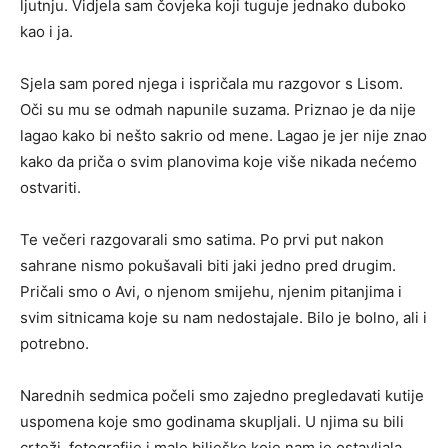
ljutnju. Vidjela sam čovjeka koji tuguje jednako duboko
kao i ja.
Sjela sam pored njega i ispričala mu razgovor s Lisom.
Oči su mu se odmah napunile suzama. Priznao je da nije
lagao kako bi nešto sakrio od mene. Lagao je jer nije znao
kako da priča o svim planovima koje više nikada nećemo
ostvariti.
Te večeri razgovarali smo satima. Po prvi put nakon
sahrane nismo pokušavali biti jaki jedno pred drugim.
Pričali smo o Avi, o njenom smijehu, njenim pitanjima i
svim sitnicama koje su nam nedostajale. Bilo je bolno, ali i
potrebno.
Narednih sedmica počeli smo zajedno pregledavati kutije
uspomena koje smo godinama skupljali. U njima su bili
crteži, fotografije i male bilješke koje nam je ostavljala.