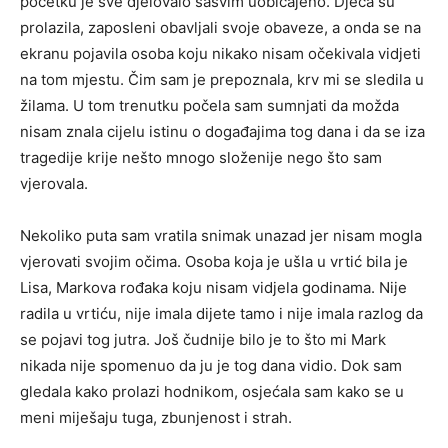
početku je sve djelovalo sasvim uobičajeno. Djeca su
prolazila, zaposleni obavljali svoje obaveze, a onda se na
ekranu pojavila osoba koju nikako nisam očekivala vidjeti
na tom mjestu. Čim sam je prepoznala, krv mi se sledila u
žilama. U tom trenutku počela sam sumnjati da možda
nisam znala cijelu istinu o događajima tog dana i da se iza
tragedije krije nešto mnogo složenije nego što sam
vjerovala.
Nekoliko puta sam vratila snimak unazad jer nisam mogla
vjerovati svojim očima. Osoba koja je ušla u vrtić bila je
Lisa, Markova rođaka koju nisam vidjela godinama. Nije
radila u vrtiću, nije imala dijete tamo i nije imala razlog da
se pojavi tog jutra. Još čudnije bilo je to što mi Mark
nikada nije spomenuo da ju je tog dana vidio. Dok sam
gledala kako prolazi hodnikom, osjećala sam kako se u
meni miješaju tuga, zbunjenost i strah.