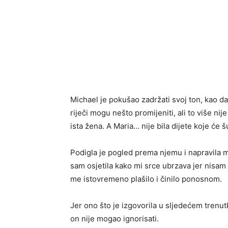
Michael je pokušao zadržati svoj ton, kao da
riječi mogu nešto promijeniti, ali to više nij
ista žena. A Maria… nije bila dijete koje će šu
Podigla je pogled prema njemu i napravila ma
sam osjetila kako mi srce ubrzava jer nisam zn
me istovremeno plašilo i činilo ponosnom.
Jer ono što je izgovorila u sljedećem trenutk
on nije mogao ignorisati.