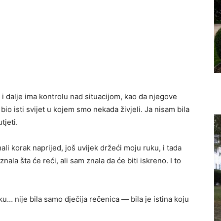
 i dalje ima kontrolu nad situacijom, kao da njegove
e bio isti svijet u kojem smo nekada živjeli. Ja nisam bila
tjeti.
li korak naprijed, još uvijek držeći moju ruku, i tada
ala šta će reći, ali sam znala da će biti iskreno. I to
u… nije bila samo dječija rečenica — bila je istina koju