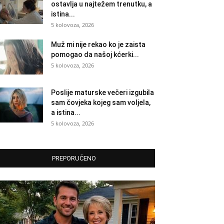
ostavlja u najtežem trenutku, a
istina...
5 kolovoza, 2026
Muž mi nije rekao ko je zaista
pomogao da našoj kćerki...
5 kolovoza, 2026
Poslije maturske večeri izgubila
sam čovjeka kojeg sam voljela,
a istina...
5 kolovoza, 2026
PREPORUČENO