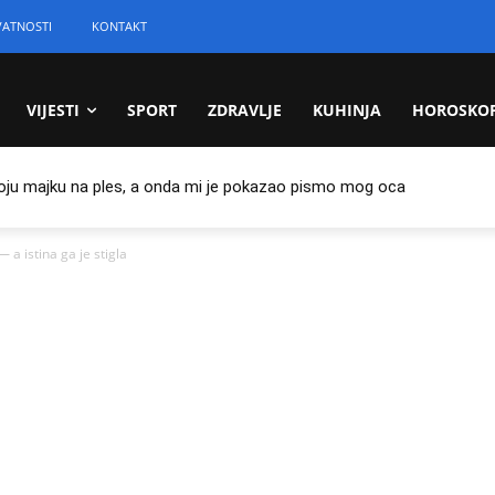
VATNOSTI
KONTAKT
VIJESTI
SPORT
ZDRAVLJE
KUHINJA
HOROSKO
oju majku na ples, a onda mi je pokazao pismo mog oca
 a istina ga je stigla