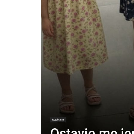
Svaštara
Ostavio me je