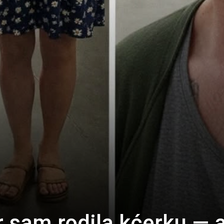
r sam rodila kćerku — 