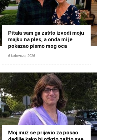
Pitala sam ga zašto izvodi moju
majku na ples, a onda mi je
pokazao pismo mog oca
6 kolovoza, 2026
Moj muž se prijavio za posao
dadilje kako bi otkrio zašto sve