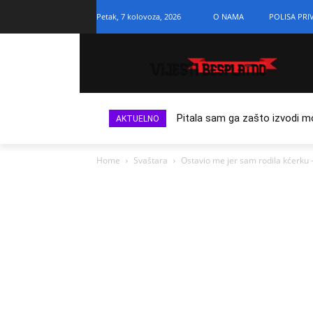
Petak, 7 kolovoza, 2026
O NAMA
POLISA PRI
Pitala sam ga zašto izvodi m
AKTUELNO
Home
Svaštara
Ostavio me jer sam rodila kćerku —