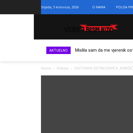
Srijeda, 5 kolovoza, 2026
O NAMA
POLISA PR
Mislila sam da me vjerenik os
AKTUELNO
Home
Politika
SASTANAK IZETBEGOVIĆA, KOMŠIĆA, 