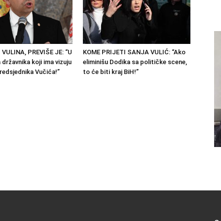
 VULINA, PREVIŠE JE: “U
KOME PRIJETI SANJA VULIĆ: “Ako
državnika koji ima vizuju
eliminišu Dodika sa političke scene,
predsjednika Vučića!”
to će biti kraj BiH!”