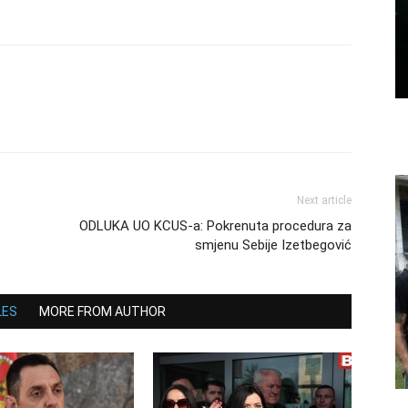
Next article
ODLUKA UO KCUS-a: Pokrenuta procedura za
smjenu Sebije Izetbegović
LES
MORE FROM AUTHOR