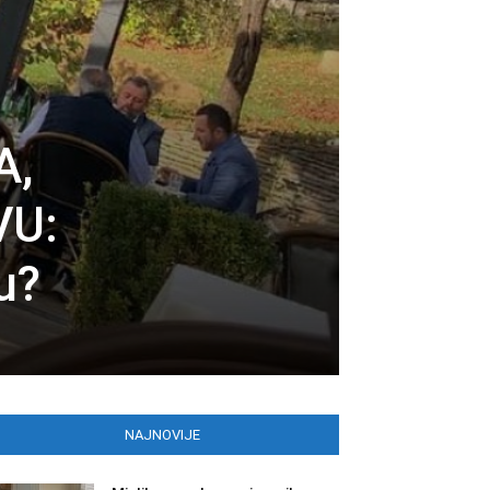
A,
VU:
u?
NAJNOVIJE