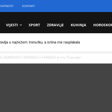
IVATNOSTI
KONTAKT
VIJESTI
SPORT
ZDRAVLJE
KUHINJA
HOROSKO
tavlja u najtežem trenutku, a istina me rasplakala
OGREŠEVIĆA I EFENDIĆA U SARAJEVU: Je li to “Četvroka”...