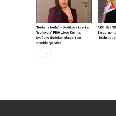
“Beda na bedu” – Dodikova kćerka
AKO JE I OD
“ispljuvala” FBiH zbog Kurtija:
Evropi nema 
Svečano dočekan ekspert za
i hrabrost 
istrebljenje Srba