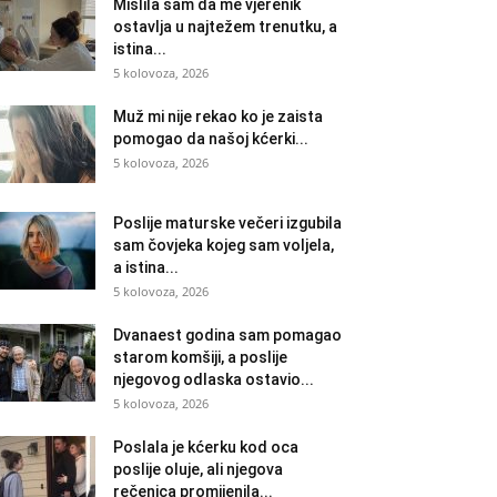
Mislila sam da me vjerenik
ostavlja u najtežem trenutku, a
istina...
5 kolovoza, 2026
Muž mi nije rekao ko je zaista
pomogao da našoj kćerki...
5 kolovoza, 2026
Poslije maturske večeri izgubila
sam čovjeka kojeg sam voljela,
a istina...
5 kolovoza, 2026
Dvanaest godina sam pomagao
starom komšiji, a poslije
njegovog odlaska ostavio...
5 kolovoza, 2026
Poslala je kćerku kod oca
poslije oluje, ali njegova
rečenica promijenila...