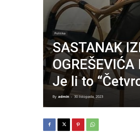
Politika
SASTANAK IZ
OGREŠEVIĆA 
Je li to “Čet
By
admin
-
30 listopada, 2023