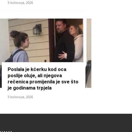
5 kolovoza, 2026
Poslala je kćerku kod oca
poslije oluje, ali njegova
rečenica promijenila je sve što
je godinama trpjela
5 kolovoza, 2026