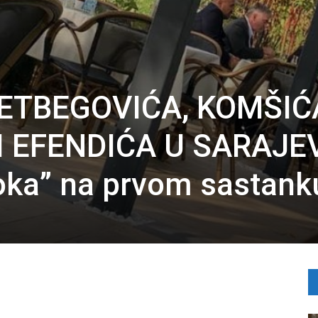
ETBEGOVIĆA, KOMŠIĆ
I EFENDIĆA U SARAJE
vroka” na prvom sastank