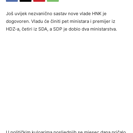
Još uvijek nezvanično sastav nove vlade HNK je
dogovoren. Vladu će činiti pet ministara i premijer iz
HDZ-a, četiri iz SDA, a SDP je dobio dva ministarstva.
U političkim kuloarima posljednjih se mjesec dana pričalo