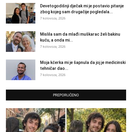
Devetogodišnji dječak mi je postavio pitanje
zbog kojeg sam drugačije pogledala...
7 kolovoza, 2026
Mislila sam da mlađi muškarac želi bakinu
kuću, a onda mi...
7 kolovoza, 2026
Moja kćerka mi je šapnula da joj je medicinski
tehničar dao...
7 kolovoza, 2026
PREPORUČENO