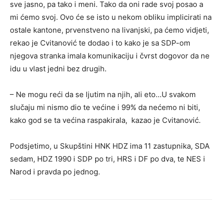
sve jasno, pa tako i meni. Tako da oni rade svoj posao a
mi ćemo svoj. Ovo će se isto u nekom obliku implicirati na
ostale kantone, prvenstveno na livanjski, pa ćemo vidjeti,
rekao je Cvitanović te dodao i to kako je sa SDP-om
njegova stranka imala komunikaciju i čvrst dogovor da ne
idu u vlast jedni bez drugih.
– Ne mogu reći da se ljutim na njih, ali eto…U svakom
slučaju mi nismo dio te većine i 99% da nećemo ni biti,
kako god se ta većina raspakirala, kazao je Cvitanović.
Podsjetimo, u Skupštini HNK HDZ ima 11 zastupnika, SDA
sedam, HDZ 1990 i SDP po tri, HRS i DF po dva, te NES i
Narod i pravda po jednog.