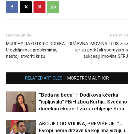
Previous article
Next article
MURPHY RAZOTKRIO DODIKA:
DRŽAVNA IMOVINA: U RS žale
U ozbiljnim je problemima,
jer su podržali sporazum o
nastoji stvoriti krizu
sukcesiji imovine SFRJ
RELATED ARTICLES
MORE FROM AUTHOR
“Beda na bedu” – Dodikova kćerka
“ispljuvala” FBiH zbog Kurtija: Svečano
dočekan ekspert za istrebljenje Srba
AKO JE I OD VULINA, PREVIŠE JE: “U
Evropi nema državnika koji ima vizuju i