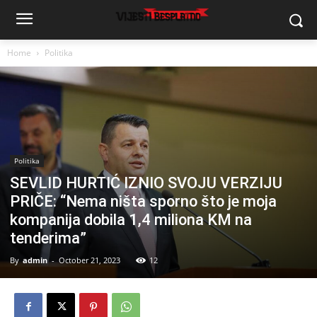
Home
Politika
Politika
SEVLID HURTIĆ IZNIO SVOJU VERZIJU
PRIČE: “Nema ništa sporno što je moja
kompanija dobila 1,4 miliona KM na
tenderima”
By
admin
-
October 21, 2023
12