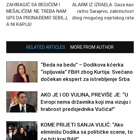
ZAHIRAGIĆ SA BEGIĆEM I
ALARM IZ IZRAELA: Gaza kao
MEŠALIĆEM: NE TREBA NAM
ratno Sarajevo, zabrinutost
GPS DA PRONAĐEMO SEBILJ,
zbog mogućeg svjetskog rata
A NI KAPIJU
RELATED ARTICLES
MORE FROM AUTHOR
“Beda na bedu” – Dodikova kćerka
“ispljuvala” FBiH zbog Kurtija: Svečano
dočekan ekspert za istrebljenje Srba
AKO JE I OD VULINA, PREVIŠE JE: “U
Evropi nema državnika koji ima vizuju i
hrabrost predsjednika Vučića!”
KOME PRIJETI SANJA VULIĆ: “Ako
eliminišu Dodika sa političke scene, to
će biti kraj BiH!”