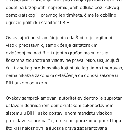
desetina brzopletih, nepromišljenih odluka bez ikakvog
demokratskog ili pravnog legitimiteta, čime je ozbiljno
ugrozio političku stabilnost BiH.
Ostavljajući po strani činjenicu da Šmit nije legitimni
visoki predstavnik, samokićenje diktatorskim
ovlašćenjima nad BiH i njenim građanima su drska i
šokantna zloupotreba vladavine prava. Niko, uključujući
čak i visokog predstavnika koji bi bio legitimno imenovan,
nema nikakva zakonska ovlašćenja da donosi zakone u
BiH pukom odlukom.
Ovakav samproklamovani autoritet evidentno je suprotan
ustavom definisanom demokratskom zakonodavnom
sistemu u BiH i usko postavljenom mandatu visokog
predstavnika prema Dejtonskom sporazumu, pored toga
što krši najosnovnija ljudska prava zagarantovana