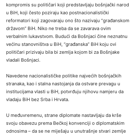
kompromis su političari koji predstavljaju bošnjački narod
u BiH, koji često poziraju kao postnacionalistički
reformatori koji zagovaraju ono što nazivaju “građanskom
državom” BiH. Niko ne treba da se zavarava ovim
verbalnim lukavstvom. Budući da Bošnjaci čine neznatnu
većinu stanovništva u BiH, “građanska” BiH koju ovi
političari prizivaju bila bi zemlja kojom bi za Bošnjake
vladali Bošnjaci.
Navedene nacionalističke politike najvećih bošnjačkih
stranaka, kao i stalna nastojanja da ostvare prevagu u
institucijama vlasti u BiH, potvrđuju njihovu namjeru da
vladaju BiH bez Srba i Hrvata.
U međuvremenu, strane diplomate nastavljaju da krše
svoju obavezu prema Bečkoj konvenciji o diplomatskim
odnosima – da se ne miješaju u unutrašnje stvari zemlje