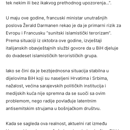
tek nekim ili bez ikakvog prethodnog upozorenja…”.
U maju ove godine, francuski ministar unutrašnjih
poslova Žerald Darmanen rekao je da je primarni rizik za
Evropu i Francusku “sunitski islamistički terorizam”.
Prema situaciji iz oktobra ove godine, izvještaji
italijanskih obavještajnih službi govore da u BiH djeluje
do dvadeset islamističkih terorističkih grupa.
Iako se čini da je bezbjednosna situacija stabilna u
dijelovima BiH koji su naseljeni Hrvatima i Srbima,
nažalost, većina sarajevskih političkih institucija i
medijskih kuća nije spremna da se suoči sa ovim
problemom, nego radije povlađuje latentnim
antisemitskim strujama u bošnjačkom društvu.
Kada se sagleda ova realnost, aktuelni rat između