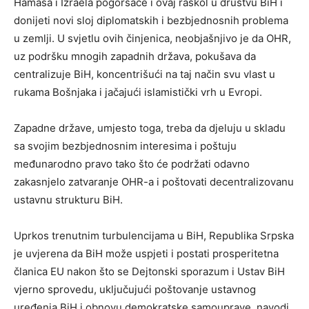
Hamasa i Izraela pogoršaće i ovaj raskol u društvu BiH i
donijeti novi sloj diplomatskih i bezbjednosnih problema
u zemlji. U svjetlu ovih činjenica, neobjašnjivo je da OHR,
uz podršku mnogih zapadnih država, pokušava da
centralizuje BiH, koncentrišući na taj način svu vlast u
rukama Bošnjaka i jačajući islamistički vrh u Evropi.
Zapadne države, umjesto toga, treba da djeluju u skladu
sa svojim bezbjednosnim interesima i poštuju
međunarodno pravo tako što će podržati odavno
zakasnjelo zatvaranje OHR-a i poštovati decentralizovanu
ustavnu strukturu BiH.
Uprkos trenutnim turbulencijama u BiH, Republika Srpska
je uvjerena da BiH može uspjeti i postati prosperitetna
članica EU nakon što se Dejtonski sporazum i Ustav BiH
vjerno sprovedu, uključujući poštovanje ustavnog
uređenja BiH i obnovu demokratske samouprave, navodi