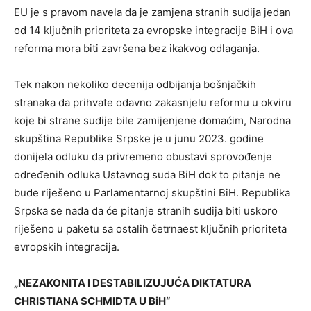
EU je s pravom navela da je zamjena stranih sudija jedan
od 14 ključnih prioriteta za evropske integracije BiH i ova
reforma mora biti završena bez ikakvog odlaganja.
Tek nakon nekoliko decenija odbijanja bošnjačkih
stranaka da prihvate odavno zakasnjelu reformu u okviru
koje bi strane sudije bile zamijenjene domaćim, Narodna
skupština Republike Srpske je u junu 2023. godine
donijela odluku da privremeno obustavi sprovođenje
određenih odluka Ustavnog suda BiH dok to pitanje ne
bude riješeno u Parlamentarnoj skupštini BiH. Republika
Srpska se nada da će pitanje stranih sudija biti uskoro
riješeno u paketu sa ostalih četrnaest ključnih prioriteta
evropskih integracija.
„NEZAKONITA I DESTABILIZUЈUĆA DIKTATURA
CHRISTIANA SCHMIDTA U BiH“