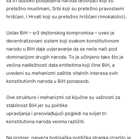
sa tri duboko podijeljena naroda (Bošnjaci koji su
pretežno muslimani, Srbi koji su pretežno pravoslavni
hrišćani, i Hrvati koji su pretežno hrišćani rimokatolici).
Ustav BiH – srž dejtonskog kompromisa – uveo je
decentralizovani sistem koji svakom konstitutivnom
narodu u BiH daje uvjeravanje da se neće naći pod
dominacijom drugih naroda. To je učinjeno tako što je
većina nadležnosti data entitetima koji čine BiH, a
uvedeni su mehanizmi zaštite vitalnih interesa svih
konstitutivnih naroda u BiH ponaosob.
Ove strukture i mehanizmi od ključne su važnosti za
stabilnost BiH jer su politike
upravljanja i preovlađujući pogledi na svijet tri
konstitutivna naroda veoma različiti.
Na primjer, najveća bošnjačka politička stranka izrazito je