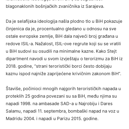
blagonaklonih bošnjačkih zvaničnika iz Sarajeva.
Da je selafijska ideologija našla plodno tlo u BiH pokazuje
činjenica da je, procentualno gledano u odnosu na sve
ostale evropske zemlje, BiH dala najveći broj građana u
redove ISIL-a. Nažalost, ISIL-ove regrute koji su se vratili
u BiH sudovi su osudili na minimalne kazne. Kako Stejt
dipartment navodi u svom izvještaju o terorizmu za BiH iz
2018. godine, “strani teroristički borci često dobijaju
kaznu ispod najniže zaprijećene krivičnim zakonom BiH”.
Štaviše, počinioci mnogih najgorih terorističkih napada u
proteklih 25 godina povezani su sa BiH, među njima su
napadi 1998. na ambasade SAD-a u Najrobiju i Dares
Salamu, napadi 11. septembra, bombaški napad na voz u
Madridu 2004. i napadi u Parizu 2015. godine.