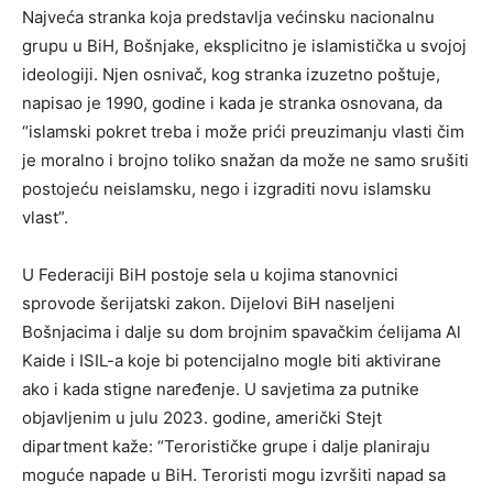
Najveća stranka koja predstavlja većinsku nacionalnu
grupu u BiH, Bošnjake, eksplicitno je islamistička u svojoj
ideologiji. Njen osnivač, kog stranka izuzetno poštuje,
napisao je 1990, godine i kada je stranka osnovana, da
“islamski pokret treba i može prići preuzimanju vlasti čim
je moralno i brojno toliko snažan da može ne samo srušiti
postojeću neislamsku, nego i izgraditi novu islamsku
vlast”.
U Federaciji BiH postoje sela u kojima stanovnici
sprovode šerijatski zakon. Dijelovi BiH naseljeni
Bošnjacima i dalje su dom brojnim spavačkim ćelijama Al
Kaide i ISIL-a koje bi potencijalno mogle biti aktivirane
ako i kada stigne naređenje. U savjetima za putnike
objavljenim u julu 2023. godine, američki Stejt
dipartment kaže: “Terorističke grupe i dalje planiraju
moguće napade u BiH. Teroristi mogu izvršiti napad sa