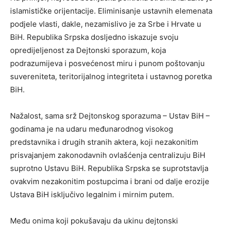
islamističke orijentacije. Eliminisanje ustavnih elemenata
podjele vlasti, dakle, nezamislivo je za Srbe i Hrvate u
BiH. Republika Srpska dosljedno iskazuje svoju
opredijeljenost za Dejtonski sporazum, koja
podrazumijeva i posvećenost miru i punom poštovanju
suvereniteta, teritorijalnog integriteta i ustavnog poretka
BiH.
Nažalost, sama srž Dejtonskog sporazuma – Ustav BiH –
godinama je na udaru međunarodnog visokog
predstavnika i drugih stranih aktera, koji nezakonitim
prisvajanjem zakonodavnih ovlašćenja centralizuju BiH
suprotno Ustavu BiH. Republika Srpska se suprotstavlja
ovakvim nezakonitim postupcima i brani od dalje erozije
Ustava BiH isključivo legalnim i mirnim putem.
Među onima koji pokušavaju da ukinu dejtonski