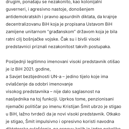
drugim, ponašaju se nezakonito, kao kolonijalni
guverneri, i agresivno nastoje, donošenjem
antidemokratskih i pravno apsurdnih diktata, da krajnje
decentralizovanu BiH koja je propisana Ustavom BiH
zamijene unitarnom “građanskom” državom koja je bila
ratni cilj bošnjačke vojske. Čak su i bivši visoki
predstavnici priznali nezakonitost takvih postupaka.
Posljednji legitimno imenovani visoki predstavnik otišao
je iz BiH 2021. godine,
a Savjet bezbjednosti UN-a – jedino tijelo koje ima
ovlašćenje da odobri imenovanje
visokog predstavnika – nije dalo saglasnost na
nasljednika na toj funkciji. Uprkos tome, penzionisani
njemački političar po imenu Kristijan Šmit ubrzo je stigao
u BiH, lažno tvrdeći da je novi visoki predstavnik. Otkako
je stigao, Šmit impulsivno i opresivno koristi navodna
diktatorska ovlašćenja, na osnovu kojih je izdao nekoliko