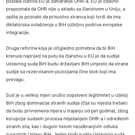
postala članica EU je zatvaranje OHR-a. EU je odavno
prepoznala da OHR nije u skladu sa članstvom u Uniju, a
opšte je poznato da prisustvo stranca koji tvrdi da ima
diktatorska ovlašćenja u BiH ozbiljno podriva evropske
integracije.
Druga reforma koja je očigledno potrebna da bi BiH
krenula naprijed na putu ka članstvu u EU je da sudije
Ustavnog suda BiH budu državljani BiH umjesto da strane
sudije sa rezervisanim pozicijama čine blok koji ima
prevagu.
Sud je u velikoj mjeri urušio sopstveni legitimitet u cijeloj
BiH zbog dominacije stranih sudija (čija su mjesta trebalo
da budu privremena mjera u trajanju od pet godina), zbog
korupcije sudskih procesa miješanjem OHR-a i određenih
stranih sila, kao i dugom listom neodbranjivih odluka
suprotnih Ustavu BiH. Јedan bivši sudija Ustavnog suda