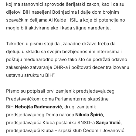
kojima stanovnici sprovode šerijatski zakon, kao i da su
dijelovi BiH naseljeni Bošnjacima i dalje dom brojnim
spavačkim ćelijama Al Kaide i ISIL-a koje bi potencijalno
mogle biti aktivirane ako i kada stigne naređenje.
Također, u pismu stoji da „zapadne države treba da
djeluju u skladu sa svojim bezbjednosnim interesima i
poštuju međunarodno pravo tako što će podržati odavno
zakasnjelo zatvaranje OHR-a i poštovati decentralizovanu
ustavnu strukturu BiH“.
Pismo su potpisali prvi zamjenik predsjedavajućeg
Predstavničkom doma Parlamentarne skupštine
BiH
Nebojša Radmanović
, drugi zamjenik
predsjedavajućeg Doma naroda
Nikola Špirić
,
predsjedavajuća Kluba poslanika SNSD-a
Sanja Vulić
,
predsjedavajući Kluba – srpski klub Čedomir Јovanović i