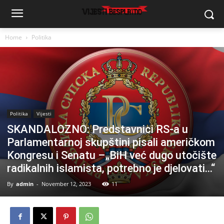
Home
Politika
Politika
Vijesti
SKANDALOZNO: Predstavnici RS-a u
Parlamentarnoj skupštini pisali američkom
Kongresu i Senatu –„BiH već dugo utočište
radikalnih islamista, potrebno je djelovati…“
By
admin
-
November 12, 2023
11