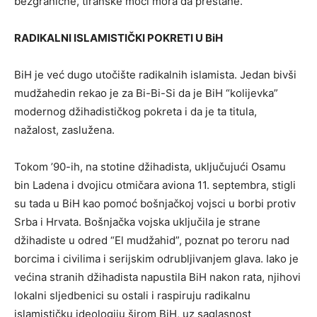
bezgranične, tiranske moći mora da prestane.
RADIKALNI ISLAMISTIČKI POKRETI U BiH
BiH je već dugo utočište radikalnih islamista. Јedan bivši
mudžahedin rekao je za Bi-Bi-Si da je BiH “kolijevka”
modernog džihadističkog pokreta i da je ta titula,
nažalost, zaslužena.
Tokom ’90-ih, na stotine džihadista, uključujući Osamu
bin Ladena i dvojicu otmičara aviona 11. septembra, stigli
su tada u BiH kao pomoć bošnjačkoj vojsci u borbi protiv
Srba i Hrvata. Bošnjačka vojska uključila je strane
džihadiste u odred “El mudžahid”, poznat po teroru nad
borcima i civilima i serijskim odrubljivanjem glava. Iako je
većina stranih džihadista napustila BiH nakon rata, njihovi
lokalni sljedbenici su ostali i raspiruju radikalnu
islamističku ideologiju širom BiH, uz saglasnost