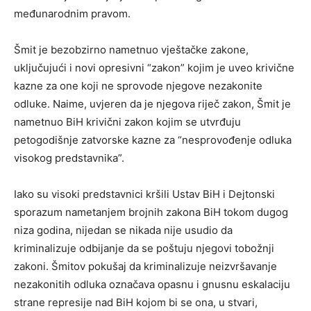
međunarodnim pravom.
Šmit je bezobzirno nametnuo vještačke zakone,
uključujući i novi opresivni “zakon” kojim je uveo krivične
kazne za one koji ne sprovode njegove nezakonite
odluke. Naime, uvjeren da je njegova riječ zakon, Šmit je
nametnuo BiH krivični zakon kojim se utvrđuju
petogodišnje zatvorske kazne za “nesprovođenje odluka
visokog predstavnika”.
Iako su visoki predstavnici kršili Ustav BiH i Dejtonski
sporazum nametanjem brojnih zakona BiH tokom dugog
niza godina, nijedan se nikada nije usudio da
kriminalizuje odbijanje da se poštuju njegovi tobožnji
zakoni. Šmitov pokušaj da kriminalizuje neizvršavanje
nezakonitih odluka označava opasnu i gnusnu eskalaciju
strane represije nad BiH kojom bi se ona, u stvari,