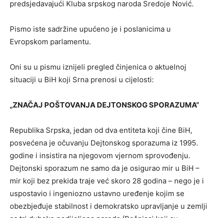
predsjedavajući Kluba srpskog naroda Sredoje Nović.
Pismo iste sadržine upućeno je i poslanicima u
Evropskom parlamentu.
Oni su u pismu iznijeli pregled činjenica o aktuelnoj
situaciji u BiH koji Srna prenosi u cijelosti:
„ZNAČAЈ POŠTOVANJA DEЈTONSKOG SPORAZUMA“
Republika Srpska, jedan od dva entiteta koji čine BiH,
posvećena je očuvanju Dejtonskog sporazuma iz 1995.
godine i insistira na njegovom vjernom sprovođenju.
Dejtonski sporazum ne samo da je osigurao mir u BiH –
mir koji bez prekida traje već skoro 28 godina – nego je i
uspostavio i ingeniozno ustavno uređenje kojim se
obezbjeđuje stabilnost i demokratsko upravljanje u zemlji