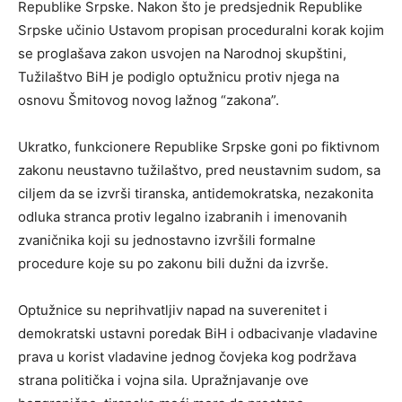
Republike Srpske. Nakon što je predsjednik Republike
Srpske učinio Ustavom propisan proceduralni korak kojim
se proglašava zakon usvojen na Narodnoj skupštini,
Tužilaštvo BiH je podiglo optužnicu protiv njega na
osnovu Šmitovog novog lažnog “zakona”.
Ukratko, funkcionere Republike Srpske goni po fiktivnom
zakonu neustavno tužilaštvo, pred neustavnim sudom, sa
ciljem da se izvrši tiranska, antidemokratska, nezakonita
odluka stranca protiv legalno izabranih i imenovanih
zvaničnika koji su jednostavno izvršili formalne
procedure koje su po zakonu bili dužni da izvrše.
Optužnice su neprihvatljiv napad na suverenitet i
demokratski ustavni poredak BiH i odbacivanje vladavine
prava u korist vladavine jednog čovjeka kog podržava
strana politička i vojna sila. Upražnjavanje ove