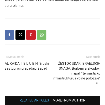
se u pismu.
Previous article
Next article
AL KAIDA I ISIL U BIH: Srpski
ŽESTOK UDAR IZRAELSKIH
zastupnici prepadaju Zapad
SNAGA: Borbeni zrakoplovi
napali “terorističku
infrastrukturu i vojne položaje”
u…
RELATED ARTICLES
MORE FROM AUTHOR