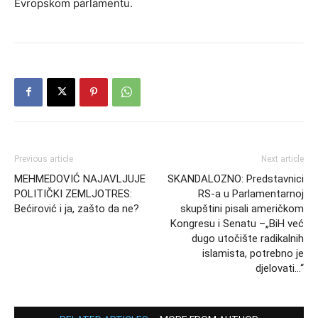
Evropskom parlamentu.
Previous article
Next article
MEHMEDOVIĆ NAJAVLJUJE
SKANDALOZNO: Predstavnici
POLITIČKI ZEMLJOTRES:
RS-a u Parlamentarnoj
Bećirović i ja, zašto da ne?
skupštini pisali američkom
Kongresu i Senatu –„BiH već
dugo utočište radikalnih
islamista, potrebno je
djelovati…“