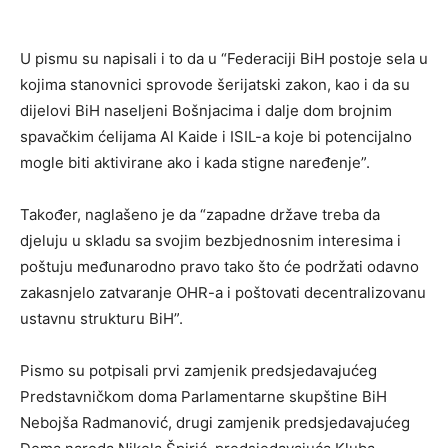
U pismu su napisali i to da u “Federaciji BiH postoje sela u
kojima stanovnici sprovode šerijatski zakon, kao i da su
dijelovi BiH naseljeni Bošnjacima i dalje dom brojnim
spavačkim ćelijama Al Kaide i ISIL-a koje bi potencijalno
mogle biti aktivirane ako i kada stigne naređenje”.
Također, naglašeno je da “zapadne države treba da
djeluju u skladu sa svojim bezbjednosnim interesima i
poštuju međunarodno pravo tako što će podržati odavno
zakasnjelo zatvaranje OHR-a i poštovati decentralizovanu
ustavnu strukturu BiH”.
Pismo su potpisali prvi zamjenik predsjedavajućeg
Predstavničkom doma Parlamentarne skupštine BiH
Nebojša Radmanović, drugi zamjenik predsjedavajućeg