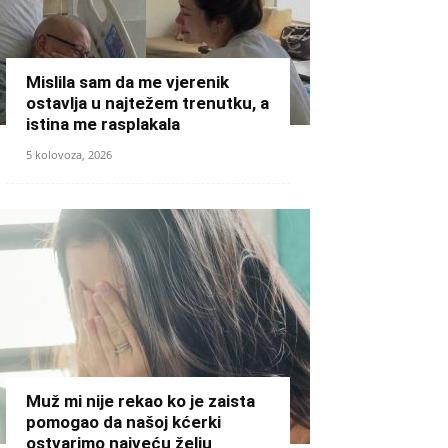
Mislila sam da me vjerenik
ostavlja u najtežem trenutku, a
istina me rasplakala
5 kolovoza, 2026
Muž mi nije rekao ko je zaista
pomogao da našoj kćerki
ostvarimo najveću želju