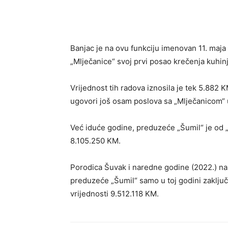
Banjac je na ovu funkciju imenovan 11. maja 
„Mlječanice“ svoj prvi posao krečenja kuhinj
Vrijednost tih radova iznosila je tek 5.882 
ugovori još osam poslova sa „Mlječanicom“
Već iduće godine, preduzeće „Šumil“ je od „
8.105.250 KM.
Porodica Šuvak i naredne godine (2022.) nas
preduzeće „Šumil“ samo u toj godini zaklju
vrijednosti 9.512.118 KM.