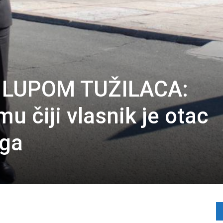
 LUPOM TUŽILACA:
mu čiji vlasnik je otac
uga