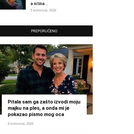
a istina...
5 kolovoza, 2026
PREPORUČENO
Pitala sam ga zašto izvodi moju
majku na ples, a onda mi je
pokazao pismo mog oca
6 kolovoza, 2026