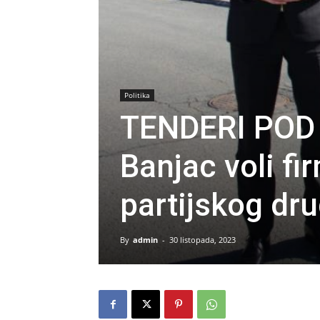
Politika
TENDERI POD
Banjac voli fir
partijskog dr
By
admin
-
30 listopada, 2023