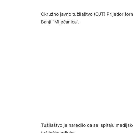
Okružno javno tužilaštvo (OJT) Prijedor for
Banji “Mlječanica”.
Tužilaštvo je naredilo da se ispitaju medijs
tužilačka odluka.