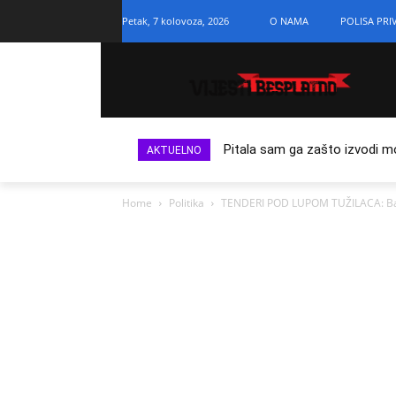
Petak, 7 kolovoza, 2026
O NAMA
POLISA PRI
Pitala sam ga zašto izvodi m
AKTUELNO
Home
Politika
TENDERI POD LUPOM TUŽILACA: Banjac 