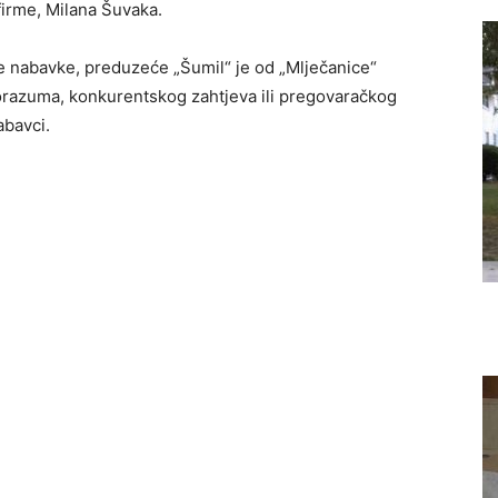
firme, Milana Šuvaka.
 nabavke, preduzeće „Šumil“ je od „Mlječanice“
orazuma, konkurentskog zahtjeva ili pregovaračkog
abavci.