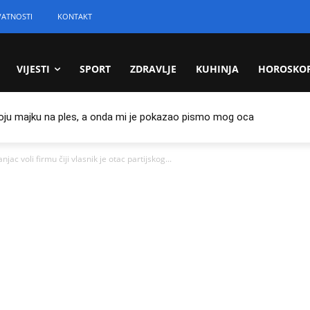
VATNOSTI
KONTAKT
VIJESTI
SPORT
ZDRAVLJE
KUHINJA
HOROSKO
oju majku na ples, a onda mi je pokazao pismo mog oca
voli firmu čiji vlasnik je otac partijskog...