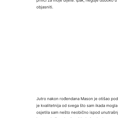
prilici za moje dijete. Ipak, negdje duboko
objasniti.
Jutro nakon rođendana Mason je otišao pod t
je kvalitetnija od svega što sam ikada mogla
osjetila sam nešto neobično ispod unutrašnje