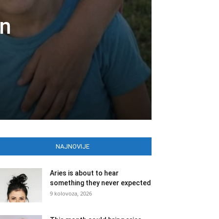
an
NAJNOVIJE
Aries is about to hear
something they never expected
9 kolovoza, 2026