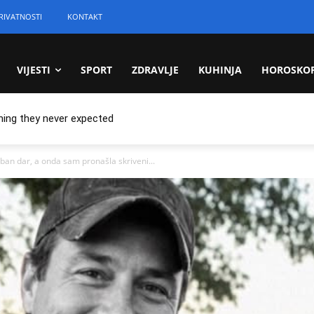
RIVATNOSTI
KONTAKT
VIJESTI
SPORT
ZDRAVLJE
KUHINJA
HOROSKO
hing they never expected
an dar, a onda sam pronašla skriveni...