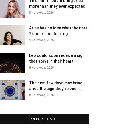
This month could bring aries
more than they ever expected
9 kolovoza, 2026
Aries has no idea what the next
24 hours could bring
9 kolovoza, 2026
Leo could soon receive a sign
that stays in their heart
8 kolovoza, 2026
The next few days may bring
aries the sign they’ve been...
8 kolovoza, 2026
PREPORUČENO