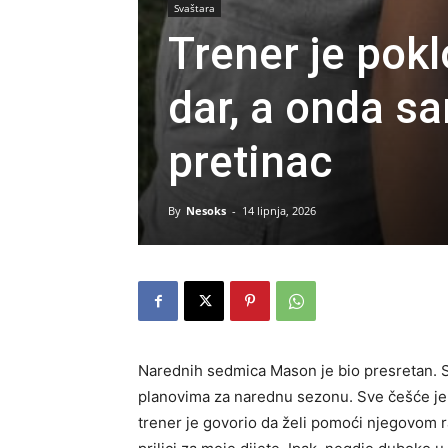
Svaštara
Trener je pok
dar, a onda s
pretinac
By
Nesoks
-
14 lipnja, 2026
Narednih sedmica Mason je bio presretan. St
planovima za narednu sezonu. Sve češće je 
trener je govorio da želi pomoći njegovom r