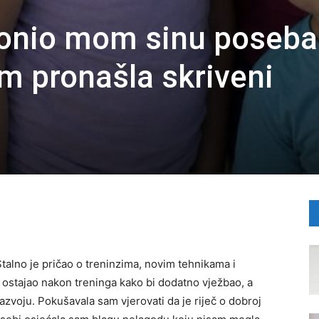
lonio mom sinu poseb
am pronašla skriveni
alno je pričao o treninzima, novim tehnikama i
ostajao nakon treninga kako bi dodatno vježbao, a
azvoju. Pokušavala sam vjerovati da je riječ o dobroj