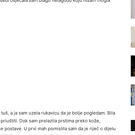
 u sebi osjećala sam blagu nelagodu koju nisam mogla
uš, a ja sam uzela rukavicu da je bolje pogledam. Bila
 priuštiti. Dok sam prelazila prstima preko kože,
 postave. U prvi mah pomislila sam da je riječ o dijelu