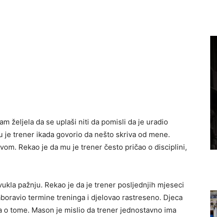
m željela da se uplaši niti da pomisli da je uradio
u je trener ikada govorio da nešto skriva od mene.
m. Rekao je da mu je trener često pričao o disciplini,
vukla pažnju. Rekao je da je trener posljednjih mjeseci
aboravio termine treninga i djelovao rastreseno. Djeca
la o tome. Mason je mislio da trener jednostavno ima