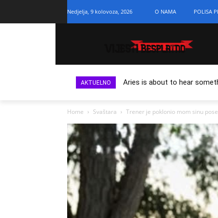
Nedjelja, 9 kolovoza, 2026
O NAMA
POLISA P
Aries is about to hear somet
AKTUELNO
Home
Svaštara
Trener je poklonio mom sinu poseb