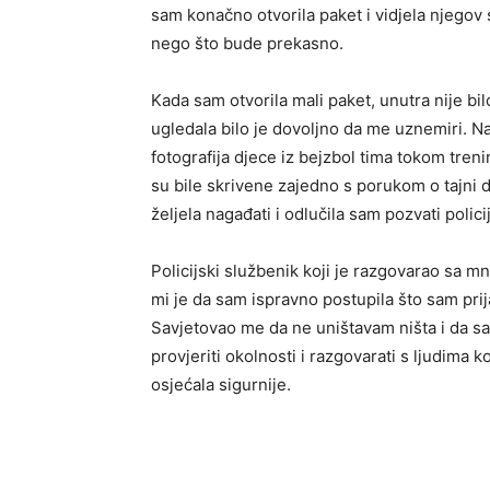
sam konačno otvorila paket i vidjela njegov
nego što bude prekasno.
Kada sam otvorila mali paket, unutra nije bi
ugledala bilo je dovoljno da me uznemiri. Na
fotografija djece iz bejzbol tima tokom treni
su bile skrivene zajedno s porukom o tajni 
željela nagađati i odlučila sam pozvati polici
Policijski službenik koji je razgovarao sa 
mi je da sam ispravno postupila što sam pri
Savjetovao me da ne uništavam ništa i da s
provjeriti okolnosti i razgovarati s ljudima k
osjećala sigurnije.