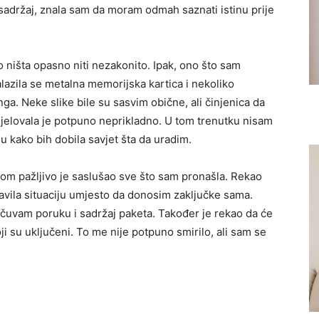
 sadržaj, znala sam da moram odmah saznati istinu prije
lo ništa opasno niti nezakonito. Ipak, ono što sam
lazila se metalna memorijska kartica i nekoliko
nga. Neke slike bile su sasvim obične, ali činjenica da
djelovala je potpuno neprikladno. U tom trenutku nisam
ju kako bih dobila savjet šta da uradim.
mnom pažljivo je saslušao sve što sam pronašla. Rekao
javila situaciju umjesto da donosim zaključke sama.
ačuvam poruku i sadržaj paketa. Također je rekao da će
oji su uključeni. To me nije potpuno smirilo, ali sam se