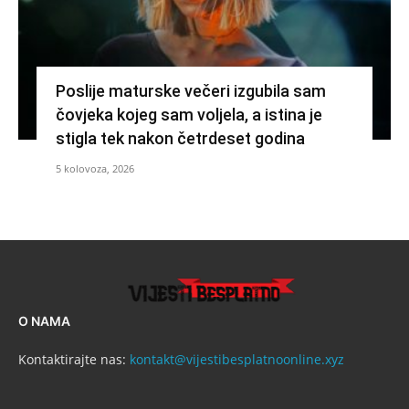
Poslije maturske večeri izgubila sam
čovjeka kojeg sam voljela, a istina je
stigla tek nakon četrdeset godina
5 kolovoza, 2026
O NAMA
Kontaktirajte nas:
kontakt@vijestibesplatnoonline.xyz