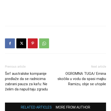
Previous article
Next article
Šef australske kompanije
OGROMNA TUGA/ Emina
predlaže da se radnicima
skočila u vodu da spasi majku
zabrani pauza za kafu: Ne
Ramizu, obje se utopile
želim da napuštaju zgradu
RELATED ARTICLES
MORE FROM AUTHOR