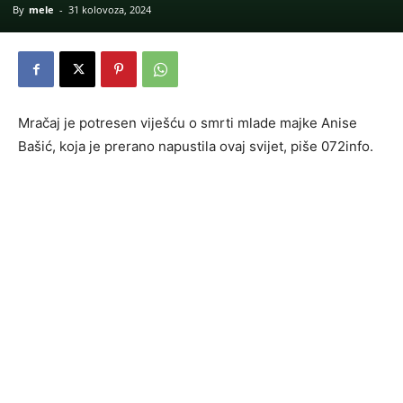
By
mele
-
31 kolovoza, 2024
Mračaj je potresen viješću o smrti mlade majke Anise
Bašić, koja je prerano napustila ovaj svijet, piše 072info.