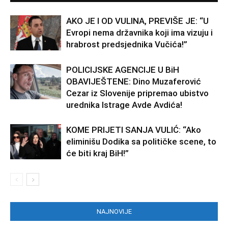
AKO JE I OD VULINA, PREVIŠE JE: “U
Evropi nema državnika koji ima vizuju i
hrabrost predsjednika Vučića!”
POLICIJSKE AGENCIJE U BiH
OBAVIJEŠTENE: Dino Muzaferović
Cezar iz Slovenije pripremao ubistvo
urednika Istrage Avde Avdića!
KOME PRIJETI SANJA VULIĆ: “Ako
eliminišu Dodika sa političke scene, to
će biti kraj BiH!”
NAJNOVIJE