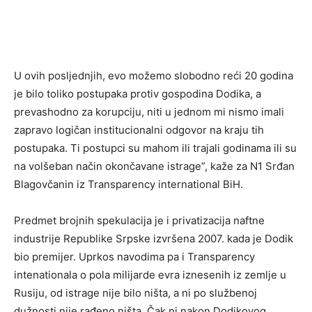
U ovih posljednjih, evo možemo slobodno reći 20 godina
je bilo toliko postupaka protiv gospodina Dodika, a
prevashodno za korupciju, niti u jednom mi nismo imali
zapravo logičan institucionalni odgovor na kraju tih
postupaka. Ti postupci su mahom ili trajali godinama ili su
na volšeban način okončavane istrage”, kaže za N1 Srđan
Blagovčanin iz Transparency international BiH.
Predmet brojnih spekulacija je i privatizacija naftne
industrije Republike Srpske izvršena 2007. kada je Dodik
bio premijer. Uprkos navodima pa i Transparency
intenationala o pola milijarde evra iznesenih iz zemlje u
Rusiju, od istrage nije bilo ništa, a ni po službenoj
dužnosti nije rađeno ništa. Čak ni nakon Dodikovog