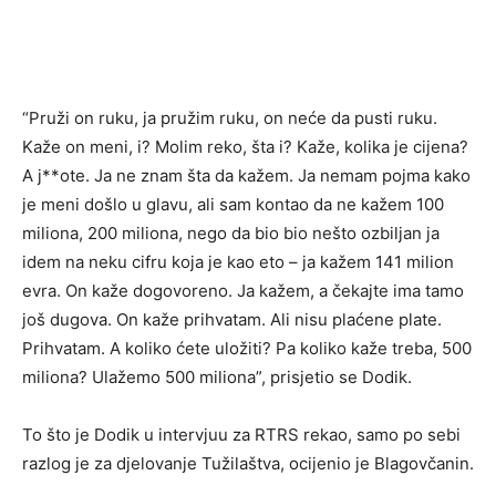
“Pruži on ruku, ja pružim ruku, on neće da pusti ruku.
Kaže on meni, i? Molim reko, šta i? Kaže, kolika je cijena?
A j**ote. Ja ne znam šta da kažem. Ja nemam pojma kako
je meni došlo u glavu, ali sam kontao da ne kažem 100
miliona, 200 miliona, nego da bio bio nešto ozbiljan ja
idem na neku cifru koja je kao eto – ja kažem 141 milion
evra. On kaže dogovoreno. Ja kažem, a čekajte ima tamo
još dugova. On kaže prihvatam. Ali nisu plaćene plate.
Prihvatam. A koliko ćete uložiti? Pa koliko kaže treba, 500
miliona? Ulažemo 500 miliona”, prisjetio se Dodik.
To što je Dodik u intervjuu za RTRS rekao, samo po sebi
razlog je za djelovanje Tužilaštva, ocijenio je Blagovčanin.