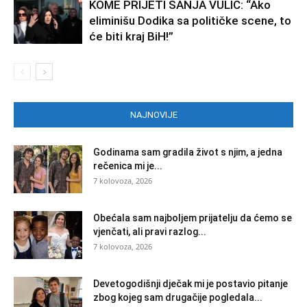
KOME PRIJETI SANJA VULIĆ: “Ako
eliminišu Dodika sa političke scene, to
će biti kraj BiH!”
NAJNOVIJE
Godinama sam gradila život s njim, a jedna
rečenica mi je...
7 kolovoza, 2026
Obećala sam najboljem prijatelju da ćemo se
vjenčati, ali pravi razlog...
7 kolovoza, 2026
Devetogodišnji dječak mi je postavio pitanje
zbog kojeg sam drugačije pogledala...