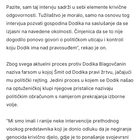
Pazite, sam taj intervju sadrži u sebi elemente krivične
odgovornosti. Tužilaštvo je moralo, samo na osnovu tog
intervjua pozvati gospodina Dodika na saslušanje da se
izjasni na navedene okolnosti. Činjenica da se to nije
dogodilo ponovo govori o političkom uticaju i kontroli
koju Dodik ima nad pravosuđem”, rekao je on.
Zbog svega aktuelni proces protiv Dodika Blagovčanin
naziva farsom u kojoj Šmit od Dodika pravi žrtvu, jačajući
mu politički rejting. Jedini proces u kojem se Dodik našao
na optuženičkoj klupi njegove pristalice nazivaju
političkim obračunom s namjerom prekrajanja izborne
volje.
“Mi smo imali i ranije neke intervencije prethodnog
visokog predstavnika koji je donio odluku da je negiranje
genocida krivično djelo, gdje je to ponašanje svojevrsni