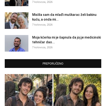
7 kolovoza, 2026
Mislila sam da mlađi muškarac želi bakinu
kuću, a onda mi...
7 kolovoza, 2026
Moja kćerka mi je šapnula da joj je medicinski
tehničar dao...
7 kolovoza, 2026
PREPORUČENO