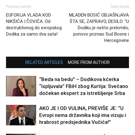
Previous article
Next article
EUFORIJA VLADA KOD
MLADEN BOSIĆ OBJAŠNJAVA
NIKŠIĆA I ČOVIĆA: Od
ŠTA SE, ZAPRAVO, DESILO: “U
destruktivnog do evropskog
Dodiku je nešto prelomilo,
Dodika za samo dva sata!
ponovo priznao Sud Bosne i
Hercegovine
RELATED ARTICLES
MORE FROM AUTHOR
“Beda na bedu” – Dodikova kćerka
“ispljuvala” FBiH zbog Kurtija: Svečano
dočekan ekspert za istrebljenje Srba
AKO JE I OD VULINA, PREVIŠE JE: “U
Evropi nema državnika koji ima vizuju i
hrabrost predsjednika Vučića!”