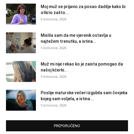
Moj muž se prijavio za posao dadilje kako bi
otkrio zašto...
6 kolovoza, 2026
Mislila sam da me vjerenik ostavlja u
najtežem trenutku, a istina...
5 kolovoza, 2026
Muž mi nije rekao ko je zaista pomogao da
našoj kćerki...
5 kolovoza, 2026
Poslije maturske večeri izgubila sam čovjeka
kojeg sam voljela, a istina...
5 kolovoza, 2026
PREPORUČENO