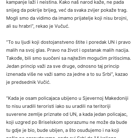
kampanje laži i neistina. Kako naš narod kaže, ne pada
snijeg da pokrije brijeg, već da svaka zvijer pokaže trag.
Mogli smo da vidimo da imamo prijatelje koji nisu brojni,
ali su hrabri”, rekao je Vučuć.
“To su ljudi koji dostojanstveno štite i poredak UN i pravo
malih na svoj glas. Pravo na život i opstanak malih nacija.
Takođe, bili smo suočeni sa najtežim mogućim pritiscima.
Jedan princip važi za sve druge, odnosno taj princip
iznenada više ne važi samo za jedne a to su Srbi”, kazao
je predsednik Vučić.
“Kada je osam policajaca ubijeno u Sjevernoj Makedoniji
to nisu uradili teroristi iako su uradili na teritoriji
suverene zemlje priznate od UN, a kada jedan policajac,
koji uzgred po Briselskom sporazumu ne može da bude
tu gdje je bio, bude ubijen, a što osuđujemo i na koji