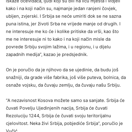
iskaze očevidaca, ljudi koji su bili na licu mjesta i vidjeli
kako i na koji način su, najmanje jedan ranjeni čovjek,
ubijen, zvjerski. I Srbija se neće umiriti dok se ne sazna
puna istina, jer životi Srba ne vrijede manje od drugih. I
ne interesuje me ko će i kolike pritiske da vrši, kao što
me ne interesuje ni to kako i na koji način misle da
povrede Srbiju svojim lažima, i u regionu, i u dijelu
zapadnih medija”, kazao je predsjednik.
On je poručio da je njihovo da se ujedinie, da budu još
snažniji, da grade više fabrika, još više puteva, bolnica, da
osnaže vojsku, da čuvaju zemlju, da čuvaju našu Srbiju.
“A nezavisnost Kosova možete samo sa sanjate. Srbija će
čuvati Povelju Ujedinjenih nacija, Srbija će čuvati
Rezoluciju 1244, Srbija će čuvati svoju teritorijalnu
cjelovitost. Neka živi Srbija, pobjediće Srbija”, poručio je
Vučić.