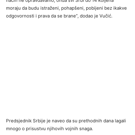
način ne opravdavamo, onda svi Srbi do 14 koljena
moraju da budu istraženi, pohapšeni, pobijeni bez ikakve
odgovornosti i prava da se brane”, dodao je Vučić.
Predsjednik Srbije je naveo da su prethodnih dana lagali
mnogo o prisustvu njihovih vojnih snaga.