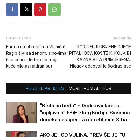
Previous article
Next article
Farma na obroncima Vlašića!
RODITELJI UBIJENE DJECE
Ragib živi sa ženom, sinovima i
PITALI OCA KOSTE K. KOJA BI
6 unučadi: Jedino do moje
KAZNA BILA PRIMJERENA:
kuće nije asfaltiran put
Njegov odgovor je šokirao sve
RELATED ARTICLES
MORE FROM AUTHOR
“Beda na bedu” – Dodikova kćerka
“ispljuvala” FBiH zbog Kurtija: Svečano
dočekan ekspert za istrebljenje Srba
AKO JE I OD VULINA, PREVIŠE JE: “U