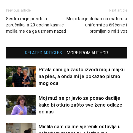
Previous article
Next article
Sestra mi je preotela
Moj otac je došao na maturu u
zaručnika, a 20 godina kasnije
uniformi za čišćenje i
molila me da ga uzmem nazad
promijenio mi život
RELATED ARTICLES
MORE FROM AUTHOR
Pitala sam ga zašto izvodi moju majku
na ples, a onda mi je pokazao pismo
mog oca
Moj muž se prijavio za posao dadilje
kako bi otkrio zašto sve žene odlaze
od nas
Mislila sam da me vjerenik ostavlja u