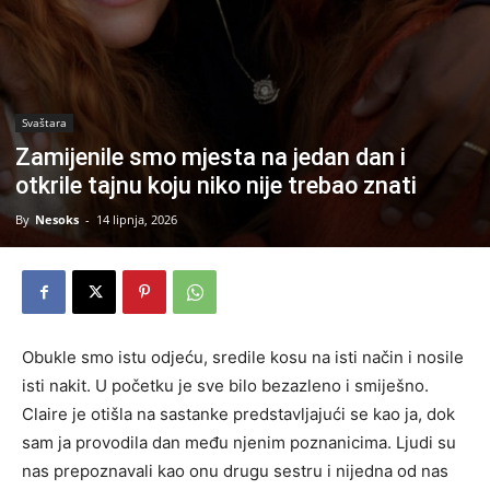
Svaštara
Zamijenile smo mjesta na jedan dan i
otkrile tajnu koju niko nije trebao znati
By
Nesoks
-
14 lipnja, 2026
Obukle smo istu odjeću, sredile kosu na isti način i nosile
isti nakit. U početku je sve bilo bezazleno i smiješno.
Claire je otišla na sastanke predstavljajući se kao ja, dok
sam ja provodila dan među njenim poznanicima. Ljudi su
nas prepoznavali kao onu drugu sestru i nijedna od nas