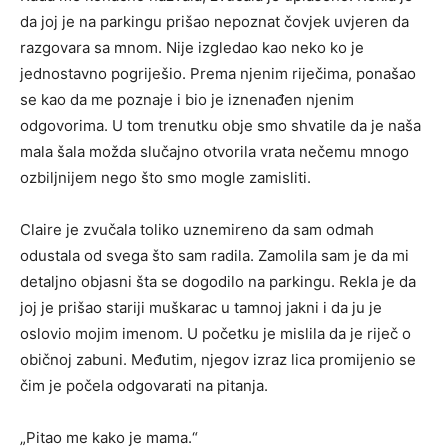
da joj je na parkingu prišao nepoznat čovjek uvjeren da
razgovara sa mnom. Nije izgledao kao neko ko je
jednostavno pogriješio. Prema njenim riječima, ponašao
se kao da me poznaje i bio je iznenađen njenim
odgovorima. U tom trenutku obje smo shvatile da je naša
mala šala možda slučajno otvorila vrata nečemu mnogo
ozbiljnijem nego što smo mogle zamisliti.
Claire je zvučala toliko uznemireno da sam odmah
odustala od svega što sam radila. Zamolila sam je da mi
detaljno objasni šta se dogodilo na parkingu. Rekla je da
joj je prišao stariji muškarac u tamnoj jakni i da ju je
oslovio mojim imenom. U početku je mislila da je riječ o
običnoj zabuni. Međutim, njegov izraz lica promijenio se
čim je počela odgovarati na pitanja.
„Pitao me kako je mama.“