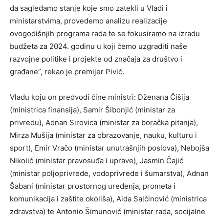
da sagledamo stanje koje smo zatekli u Vladi i
ministarstvima, provedemo analizu realizacije
ovogodišnjih programa rada te se fokusiramo na izradu
budžeta za 2024. godinu u koji ćemo uzgraditi naše
razvojne politike i projekte od značaja za društvo i
građane”, rekao je premijer Pivić.
Vladu koju on predvodi čine ministri: Dženana Čišija
(ministrica finansija), Samir Šibonjić (ministar za
privredu), Adnan Sirovica (ministar za boračka pitanja),
Mirza Mušija (ministar za obrazovanje, nauku, kulturu i
sport), Emir Vračo (ministar unutrašnjih poslova), Nebojša
Nikolić (ministar pravosuđa i uprave), Jasmin Čajić
(ministar poljoprivrede, vodoprivrede i šumarstva), Adnan
Šabani (ministar prostornog uređenja, prometa i
komunikacija i zaštite okoliša), Aida Salčinović (ministrica
zdravstva) te Antonio Šimunović (ministar rada, socijalne