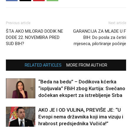
Previous article
Next article
ŠTA AKO MILORAD DODIK NE
GARANCIJA ZA MLADE U F
DOĐE 22. NOVEMBRA PRED
BIH: Do posla za četiri
SUD BIH?
mjeseca, pilotiranje počinje
RELATED ARTICLES
MORE FROM AUTHOR
“Beda na bedu” – Dodikova kćerka
“ispljuvala” FBiH zbog Kurtija: Svečano
dočekan ekspert za istrebljenje Srba
AKO JE I OD VULINA, PREVIŠE JE: “U
Evropi nema državnika koji ima vizuju i
hrabrost predsjednika Vučića!”