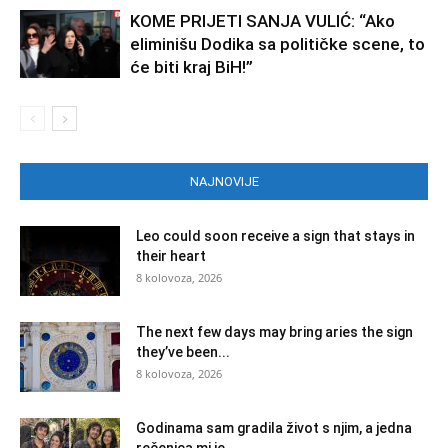
KOME PRIJETI SANJA VULIĆ: “Ako
eliminišu Dodika sa političke scene, to
će biti kraj BiH!”
NAJNOVIJE
Leo could soon receive a sign that stays in
their heart
8 kolovoza, 2026
The next few days may bring aries the sign
they’ve been...
8 kolovoza, 2026
Godinama sam gradila život s njim, a jedna
rečenica mi je...