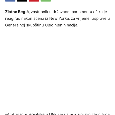
Zlatan Begić
, zastupnik u državnom parlamentu oštro je
reagirao nakon scena iz New Yorka, za vrijeme rasprave u
Generalnoj skupštinu Ujedinjenih nacija.
-Ambasador Hrvatske u UN-u je ustaša, upravo zbog toga