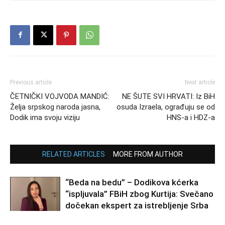
Previous article
Next article
ČETNIČKI VOJVODA MANDIĆ:
NE ŠUTE SVI HRVATI: Iz BiH
Želja srpskog naroda jasna,
osuda Izraela, ograđuju se od
Dodik ima svoju viziju
HNS-a i HDZ-a
RELATED ARTICLES
MORE FROM AUTHOR
“Beda na bedu” – Dodikova kćerka
“ispljuvala” FBiH zbog Kurtija: Svečano
dočekan ekspert za istrebljenje Srba