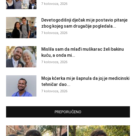
7 kolovoza, 2026
Devetogodišnji dječak mi je postavio pitanje
zbog kojeg sam drugačije pogledala...
7 kolovoza, 2026
Mislila sam da mlađi muškarac želi bakinu
kuću, a onda mi...
7 kolovoza, 2026
Moja kćerka mi je šapnula da joj je medicinski
tehničar dao...
7 kolovoza, 2026
PREPORUČENO