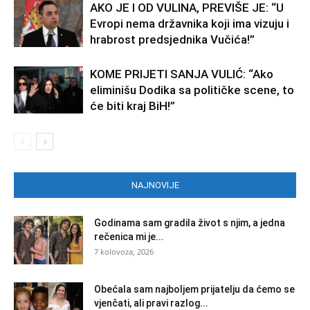
AKO JE I OD VULINA, PREVIŠE JE: “U
Evropi nema državnika koji ima vizuju i
hrabrost predsjednika Vučića!”
KOME PRIJETI SANJA VULIĆ: “Ako
eliminišu Dodika sa političke scene, to
će biti kraj BiH!”
NAJNOVIJE
Godinama sam gradila život s njim, a jedna
rečenica mi je...
7 kolovoza, 2026
Obećala sam najboljem prijatelju da ćemo se
vjenčati, ali pravi razlog...