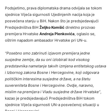
Podsjetimo, prava diplomatska drama odvijala se tokom
sjednice Vijeća sigurnosti Ujedinjenih nacija koja je
posvećena stanju u BiH. Nakon što je predsjedavajući
Predsjedništva BiH
Željko Komšić
direktno prozvao
premijera Hrvatske
Andreja Plenkovića
, oglasio se,
oštrim napadom ambasador Hrvatske pri UN-u.
“Posebno smo zabrinuti izjavom premijera jedne
susjedne zemlje, da su oni izlobirali kod visokog
predstavnika nametanje takvih izmjena entitetskog ustava
i Izbornog zakona Bosne i Hercegovine, koji odgovara
političkim interesima susjedne države, a na štetu
suvereniteta Bosne i Hercegovine. Ovdje, naravno,
mislim na premijera i Vladu susjedne države Hrvatske”
,
kazao je predsjedavajući Predsjedništva BiH tokom
sjednice Vijeća sigurnosti UN-a posvećenoj situaciji u