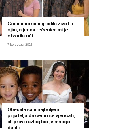
Godinama sam gradila život s
njim, a jedna rečenica mi je
otvorila oči
7 kolovoza, 2026
Obećala sam najboljem
prijatelju da ćemo se vjenčati,
ali pravi razlog bio je mnogo
dublji