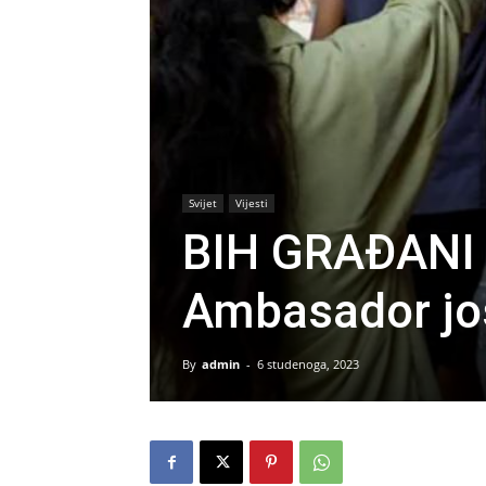
Svijet
Vijesti
BIH GRAĐANI 
Ambasador još
By
admin
-
6 studenoga, 2023