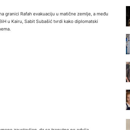
 na granici Rafah evakuaciju u matične zemlje, a među
iH u Kairu, Sabit Subašić tvrdi kako diplomatski
 nema.
remeno zaustavljen, da se trenutno ne odvija