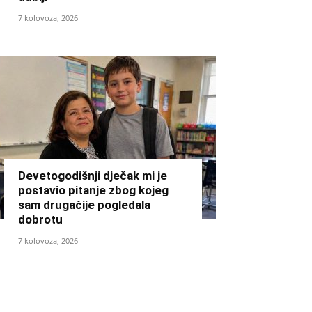
7 kolovoza, 2026
Devetogodišnji dječak mi je
postavio pitanje zbog kojeg
sam drugačije pogledala
dobrotu
7 kolovoza, 2026