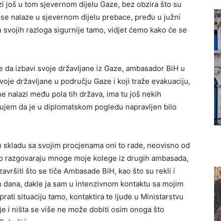
i još u tom sjevernom dijelu Gaze, bez obzira što su
oji se nalaze u sjevernom dijelu prebace, pređu u južni
kih svojih razloga sigurnije tamo, vidjet ćemo kako će se
e da izbavi svoje državljane iz Gaze, ambasador BiH u
oje državljane u području Gaze i koji traže evakuaciju,
ne nalazi među pola tih država, ima tu još nekih
rujem da je u diplomatskom pogledu napravljen bilo
 u skladu sa svojim procjenama oni to rade, neovisno od
što razgovaraju mnoge moje kolege iz drugih ambasada,
avršiti što se tiče Ambasade BiH, kao što su rekli i
 dana, dakle ja sam u intenzivnom kontaktu sa mojim
ti situaciju tamo, kontaktira te ljude u Ministarstvu
je i ništa se više ne može dobiti osim onoga što