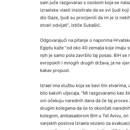
sam juče razgovarao s osobom koja se nalaz
izraelske vlasti insistirale da se svi ljudi k
dio Gaze, ljudi su procijenili da im je iz ne
stvari odvijati”, ističe Subašić.
Odgovarajući na pitanje o naporima Hrvatsk
Egiptu kaže “od oko 40 zemalja koje imaju sv
njih je samo pola završilo taj posao. BiH se 
evropskih i mnogih drugih država, ja ne vje
kakav propust.
Izrael ima službu koja se bavi tim stvarima,
bilo kakvih utjecaja. “Mi razgovaramo kao 
oni očekuju narednih dana da će taj proces z
drugim kolegama da će to okončati narednih
kolegom, ambasadorom BiH u Tel Avivu, on pra
vanjskih poslova Izraela vezano za evakuaci