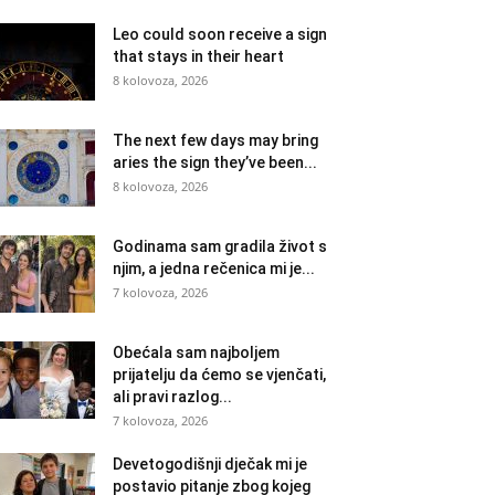
Leo could soon receive a sign
that stays in their heart
8 kolovoza, 2026
The next few days may bring
aries the sign they’ve been...
8 kolovoza, 2026
Godinama sam gradila život s
njim, a jedna rečenica mi je...
7 kolovoza, 2026
Obećala sam najboljem
prijatelju da ćemo se vjenčati,
ali pravi razlog...
7 kolovoza, 2026
Devetogodišnji dječak mi je
postavio pitanje zbog kojeg