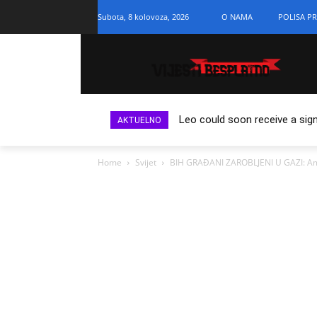
Subota, 8 kolovoza, 2026
O NAMA
POLISA PR
Leo could soon receive a sign
AKTUELNO
Home
Svijet
BIH GRAĐANI ZAROBLJENI U GAZI: Amb