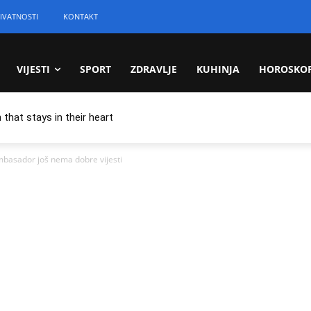
IVATNOSTI
KONTAKT
VIJESTI
SPORT
ZDRAVLJE
KUHINJA
HOROSKO
 that stays in their heart
asador još nema dobre vijesti