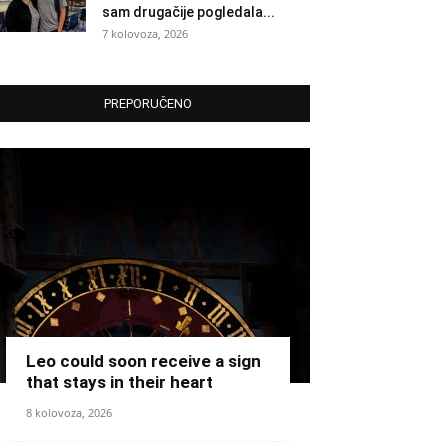
sam drugačije pogledala...
7 kolovoza, 2026
PREPORUČENO
Leo could soon receive a sign
that stays in their heart
8 kolovoza, 2026