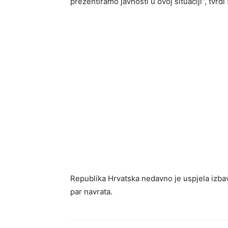
prezentiramo javnosti u ovoj situaciji”, tvrdi
Republika Hrvatska nedavno je uspjela izbavi
par navrata.