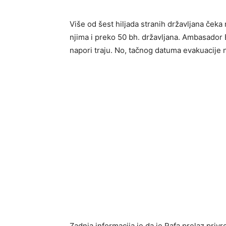
Više od šest hiljada stranih državljana čeka
njima i preko 50 bh. državljana. Ambasador B
napori traju. No, tačnog datuma evakuacije
Zadnja informacija je da je Rafa prelaz priv