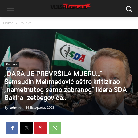
Home
Politika
Politika
„DARA JE PREVRŠILA MJERU…“:
Šemsudin Mehmedović oštro kritizirao
„nametnutog samoizabranog“ lidera SDA
Bakira Izetbegovića…
By
admin
-
16 listopada, 2023