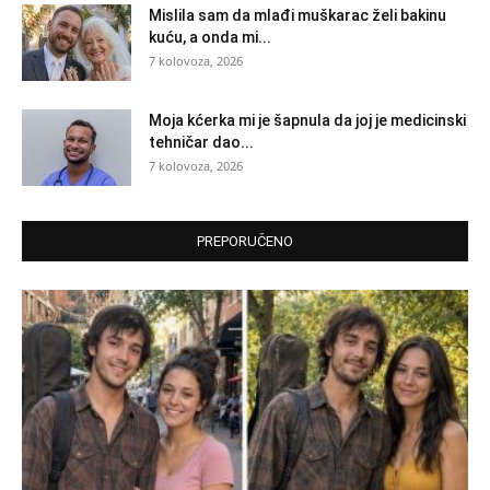
Mislila sam da mlađi muškarac želi bakinu
kuću, a onda mi...
7 kolovoza, 2026
Moja kćerka mi je šapnula da joj je medicinski
tehničar dao...
7 kolovoza, 2026
PREPORUČENO