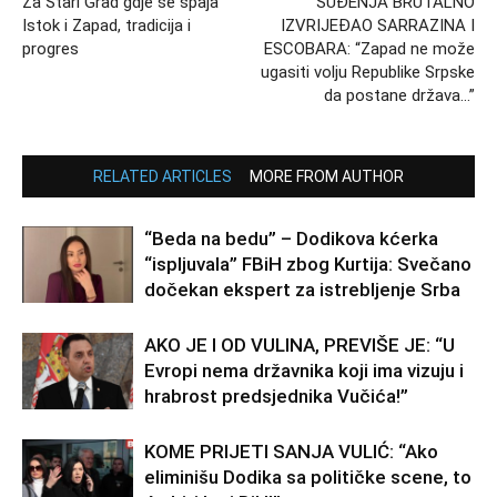
Za Stari Grad gdje se spaja
SUĐENJA BRUTALNO
Istok i Zapad, tradicija i
IZVRIJEĐAO SARRAZINA I
progres
ESCOBARA: “Zapad ne može
ugasiti volju Republike Srpske
da postane država…”
RELATED ARTICLES
MORE FROM AUTHOR
“Beda na bedu” – Dodikova kćerka
“ispljuvala” FBiH zbog Kurtija: Svečano
dočekan ekspert za istrebljenje Srba
AKO JE I OD VULINA, PREVIŠE JE: “U
Evropi nema državnika koji ima vizuju i
hrabrost predsjednika Vučića!”
KOME PRIJETI SANJA VULIĆ: “Ako
eliminišu Dodika sa političke scene, to