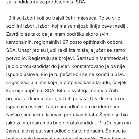
za kandidaturu za predsjednika SDA..
-Bili su izbori koji su trajali četiri mjeseca. To su vrlo
ozbiljni izbori. Izbori kojima se najozbiljnije bave mediji.
Završilo se tako da ja imam podršku skoro svih
kantonalnih, regionalnih i 97 posto opštinskih odbora
SDA. Unaprijed su ljudi rekli šta misle, a jučer se samo
potvrdilo. Registruju se brojevi. Šemsudin Mehmedović
je bio protukandidat do jučer. Konstantovano je da nije
ispunio uslove. Bio je tu pečat koji se ne koristi u SDA.
Organizacija u ime koje je potpisao kanditarudu, čovjek
koji nije uopšte u SDA. Bilo je svalega, nenadležnih
organa, ali kandidature, lažnih pečata. Utvrdili su da ne
ispunjava uslove. Tada sam odlučio da ne idem sam.
Našao sam način da imam protukandidata. Šemso je bio
jako zainteresiran da bude protukandidat. Pružio sam mu
šansu, a ovaj put sam odlučio da to ne radim. Šemso je
počeo sovju kampanju na pogrešan način. Zbog toga je