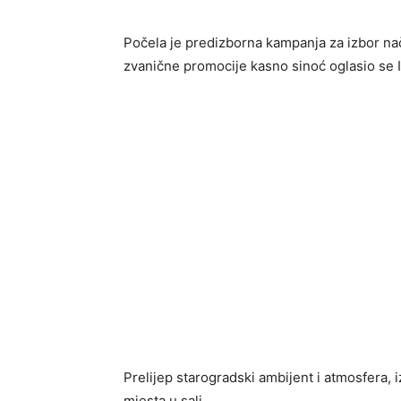
Počela je predizborna kampanja za izbor na
zvanične promocije kasno sinoć oglasio se 
Prelijep starogradski ambijent i atmosfera, iz
mjesta u sali.