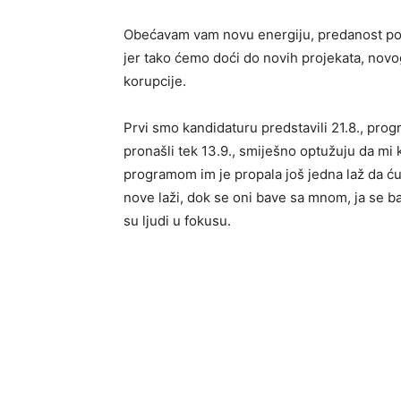
Obećavam vam novu energiju, predanost posl
jer tako ćemo doći do novih projekata, no
korupcije.
Prvi smo kandidaturu predstavili 21.8., prog
pronašli tek 13.9., smiješno optužuju da mi
programom im je propala još jedna laž da ću 
nove laži, dok se oni bave sa mnom, ja se b
su ljudi u fokusu.