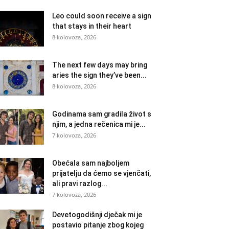
Leo could soon receive a sign
that stays in their heart
8 kolovoza, 2026
The next few days may bring
aries the sign they’ve been...
8 kolovoza, 2026
Godinama sam gradila život s
njim, a jedna rečenica mi je...
7 kolovoza, 2026
Obećala sam najboljem
prijatelju da ćemo se vjenčati,
ali pravi razlog...
7 kolovoza, 2026
Devetogodišnji dječak mi je
postavio pitanje zbog kojeg