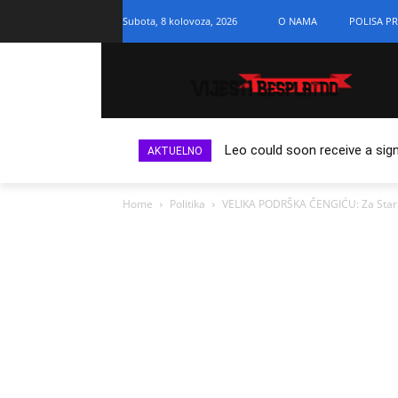
Subota, 8 kolovoza, 2026
O NAMA
POLISA PR
Leo could soon receive a sign
AKTUELNO
Home
Politika
VELIKA PODRŠKA ČENGIĆU: Za Stari G