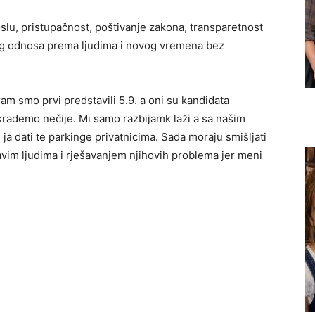
u, pristupačnost, poštivanje zakona, transparetnost
vog odnosa prema ljudima i novog vremena bez
ram smo prvi predstavili 5.9. a oni su kandidata
 krademo nečije. Mi samo razbijamk laži a sa našim
ja dati te parkinge privatnicima. Sada moraju smišljati
avim ljudima i rješavanjem njihovih problema jer meni