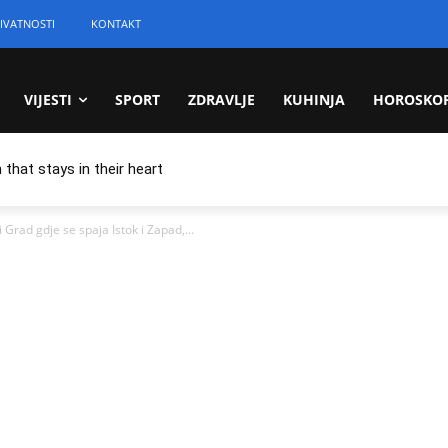
IVATNOSTI
KONTAKT
VIJESTI
SPORT
ZDRAVLJE
KUHINJA
HOROSKO
 that stays in their heart
rad gdje se spaja Istok i Zapad,...