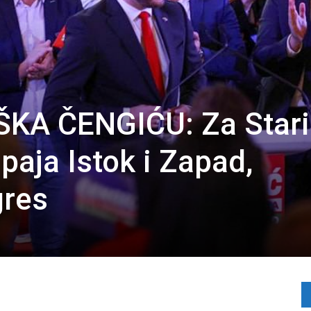
KA ČENGIĆU: Za Stari
paja Istok i Zapad,
gres