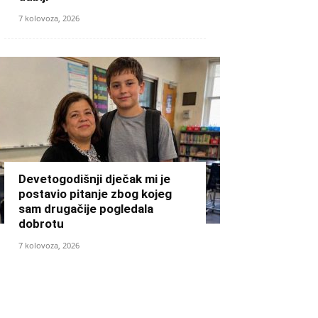
7 kolovoza, 2026
Devetogodišnji dječak mi je
postavio pitanje zbog kojeg
sam drugačije pogledala
dobrotu
7 kolovoza, 2026