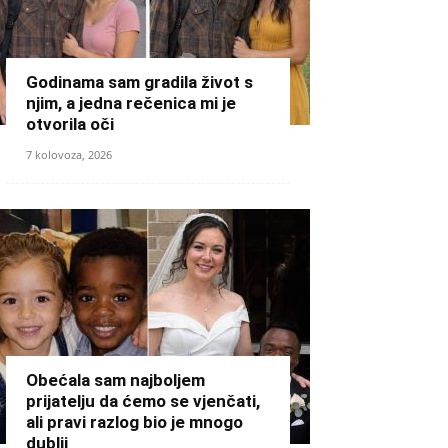
Godinama sam gradila život s
njim, a jedna rečenica mi je
otvorila oči
7 kolovoza, 2026
Obećala sam najboljem
prijatelju da ćemo se vjenčati,
ali pravi razlog bio je mnogo
dublji