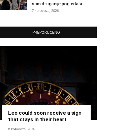
sam drugačije pogledala...
7 kolovoza, 2026
PREPORUČENO
Leo could soon receive a sign
that stays in their heart
8 kolovoza, 2026