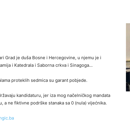
ri Grad je duša Bosne i Hercegovine, u njemu je i
džamija i Katedrala i Saborna crkva i Sinagoga…
alama proteklih sedmica su garant pobjede.
održavaju kandidaturu, jer iza mog načelničkog mandata
, a ne fiktivne podrške stanaka sa 0 (nula) vijećnika.
ngic.ba