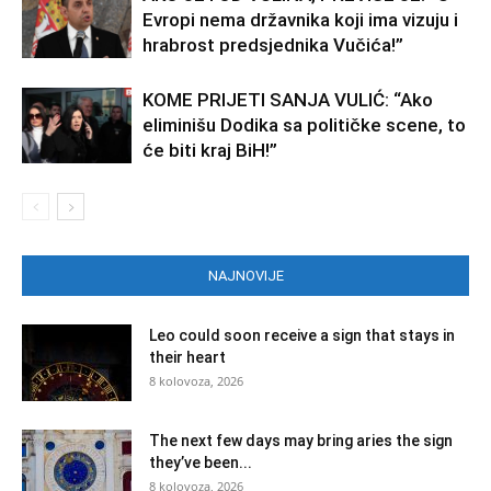
Evropi nema državnika koji ima vizuju i
hrabrost predsjednika Vučića!”
KOME PRIJETI SANJA VULIĆ: “Ako
eliminišu Dodika sa političke scene, to
će biti kraj BiH!”
NAJNOVIJE
Leo could soon receive a sign that stays in
their heart
8 kolovoza, 2026
The next few days may bring aries the sign
they’ve been...
8 kolovoza, 2026