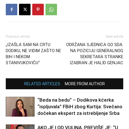
Previous article
Next article
„IZAŠLA SAM NA CRTU
ODRŽANA SJEDNICA GO SDA:
DODIKU, NE VIDIM ZAŠTO NE
NA POZICIJU GENERALNOG
BIH I NEKOM
SEKRETARA STRANKE
STANIVUKOVIĆU“
IZABRAN JE HALID GENJAC
RELATED ARTICLES
MORE FROM AUTHOR
“Beda na bedu” – Dodikova kćerka
“ispljuvala” FBiH zbog Kurtija: Svečano
dočekan ekspert za istrebljenje Srba
AKO JE I OD VULINA, PREVIŠE JE: “U