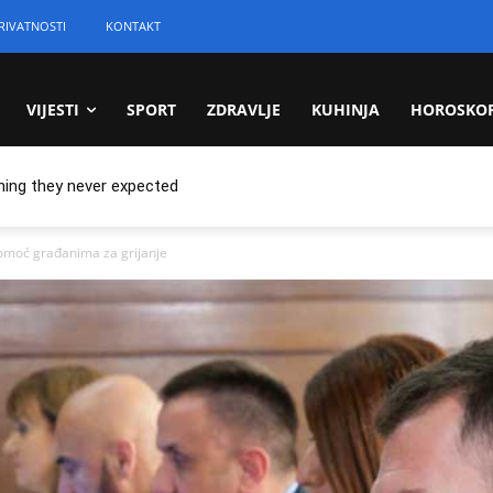
RIVATNOSTI
KONTAKT
VIJESTI
SPORT
ZDRAVLJE
KUHINJA
HOROSKO
hing they never expected
omoć građanima za grijanje