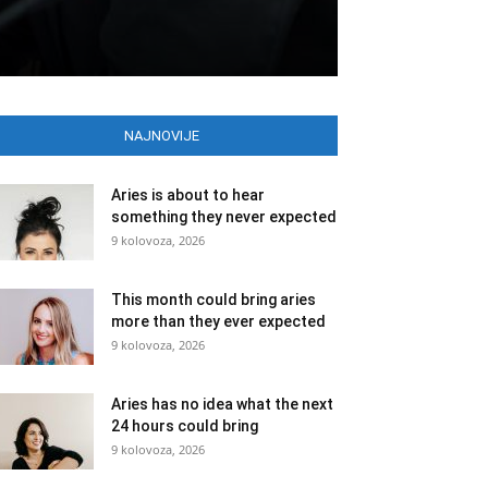
NAJNOVIJE
Aries is about to hear
something they never expected
9 kolovoza, 2026
This month could bring aries
more than they ever expected
9 kolovoza, 2026
Aries has no idea what the next
24 hours could bring
9 kolovoza, 2026