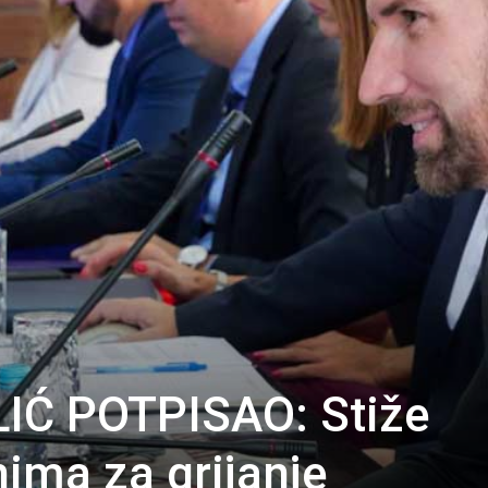
IĆ POTPISAO: Stiže
ma za grijanje