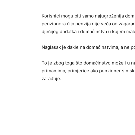
Korisnici mogu biti samo najugroženija domać
penzionera čija penzija nije veća od zagara
dječijeg dodatka i domaćinstva u kojem malo
Naglasak je dakle na domaćinstvima, a ne poj
To je zbog toga što domaćinstvo može i u n
primanjima, primjerice ako penzioner s nis
zarađuje.