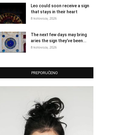
Leo could soon receive a sign
that stays in their heart
8 kolovoza, 2026
The next few days may bring
aries the sign they’ve been...
8 kolovoza, 2026
PREPORUČENO