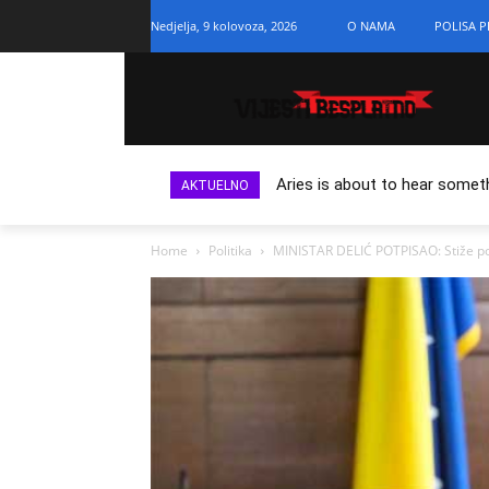
Nedjelja, 9 kolovoza, 2026
O NAMA
POLISA P
Aries is about to hear somet
AKTUELNO
Home
Politika
MINISTAR DELIĆ POTPISAO: Stiže p