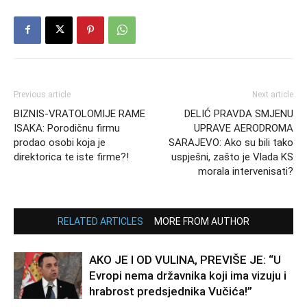
Previous article
Next article
BIZNIS-VRATOLOMIJE RAME
DELIĆ PRAVDA SMJENU
ISAKA: Porodičnu firmu
UPRAVE AERODROMA
prodao osobi koja je
SARAJEVO: Ako su bili tako
direktorica te iste firme?!
uspješni, zašto je Vlada KS
morala intervenisati?
RELATED ARTICLES
MORE FROM AUTHOR
AKO JE I OD VULINA, PREVIŠE JE: “U
Evropi nema državnika koji ima vizuju i
hrabrost predsjednika Vučića!”