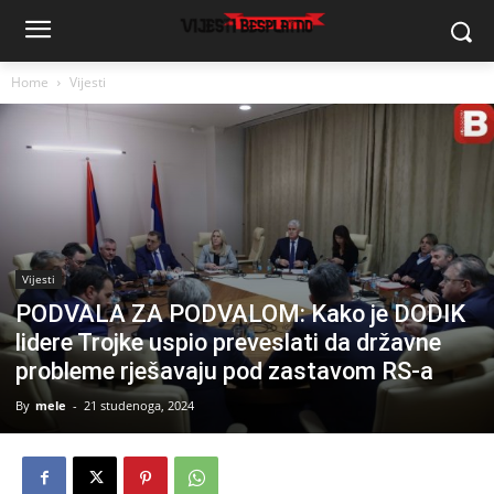
Home
Vijesti
Vijesti
PODVALA ZA PODVALOM: Kako je DODIK
lidere Trojke uspio preveslati da državne
probleme rješavaju pod zastavom RS-a
By
mele
-
21 studenoga, 2024