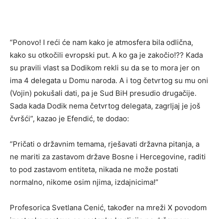
“Ponovo! I reći će nam kako je atmosfera bila odlična,
kako su otkočili evropski put. A ko ga je zakočio!?? Kada
su pravili vlast sa Dodikom rekli su da se to mora jer on
ima 4 delegata u Domu naroda. A i tog četvrtog su mu oni
(Vojin) pokušali dati, pa je Sud BiH presudio drugačije.
Sada kada Dodik nema četvrtog delegata, zagrljaj je još
čvršći”, kazao je Efendić, te dodao:
“Pričati o državnim temama, rješavati državna pitanja, a
ne mariti za zastavom države Bosne i Hercegovine, raditi
to pod zastavom entiteta, nikada ne može postati
normalno, nikome osim njima, izdajnicima!”
Profesorica Svetlana Cenić, također na mreži X povodom