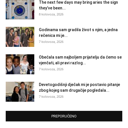
The next few days may bring aries the sign
they’ve been...
8 kolovoza, 2026
Godinama sam gradila život s njim, a jedna
rečenica mi je...
7 kolovoza, 2026
Obećala sam najboljem prijatelju da ćemo se
vjenčati, ali pravi razlog...
7 kolovoza, 2026
Devetogodišnji dječak mi je postavio pitanje
zbog kojeg sam drugačije pogledala...
7 kolovoza, 2026
PREPORUČENO