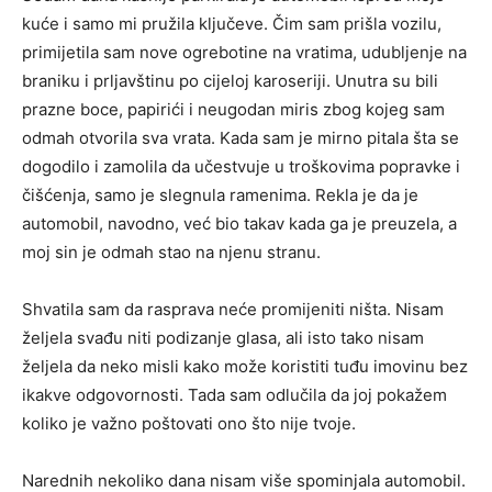
kuće i samo mi pružila ključeve. Čim sam prišla vozilu,
primijetila sam nove ogrebotine na vratima, udubljenje na
braniku i prljavštinu po cijeloj karoseriji. Unutra su bili
prazne boce, papirići i neugodan miris zbog kojeg sam
odmah otvorila sva vrata. Kada sam je mirno pitala šta se
dogodilo i zamolila da učestvuje u troškovima popravke i
čišćenja, samo je slegnula ramenima. Rekla je da je
automobil, navodno, već bio takav kada ga je preuzela, a
moj sin je odmah stao na njenu stranu.
Shvatila sam da rasprava neće promijeniti ništa. Nisam
željela svađu niti podizanje glasa, ali isto tako nisam
željela da neko misli kako može koristiti tuđu imovinu bez
ikakve odgovornosti. Tada sam odlučila da joj pokažem
koliko je važno poštovati ono što nije tvoje.
Narednih nekoliko dana nisam više spominjala automobil.