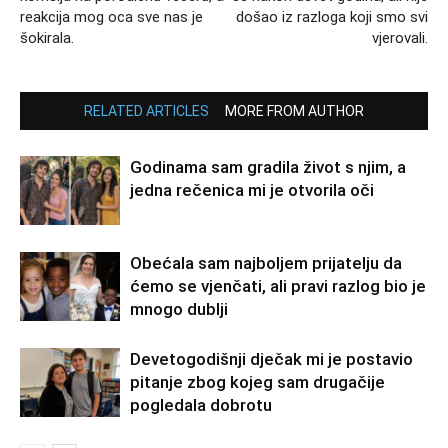
reakcija mog oca sve nas je
došao iz razloga koji smo svi
šokirala.
vjerovali.
RELATED ARTICLES
MORE FROM AUTHOR
Godinama sam gradila život s njim, a
jedna rečenica mi je otvorila oči
Obećala sam najboljem prijatelju da
ćemo se vjenčati, ali pravi razlog bio je
mnogo dublji
Devetogodišnji dječak mi je postavio
pitanje zbog kojeg sam drugačije
pogledala dobrotu