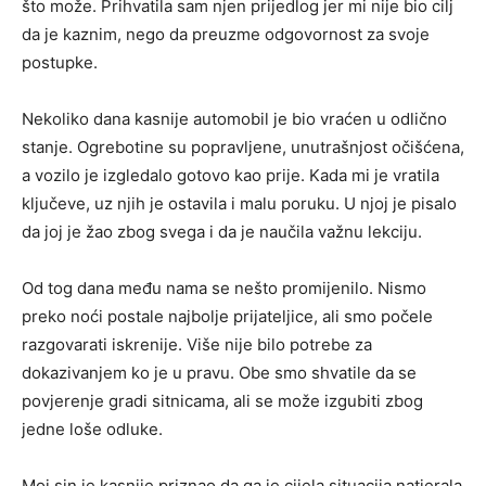
što može. Prihvatila sam njen prijedlog jer mi nije bio cilj
da je kaznim, nego da preuzme odgovornost za svoje
postupke.
Nekoliko dana kasnije automobil je bio vraćen u odlično
stanje. Ogrebotine su popravljene, unutrašnjost očišćena,
a vozilo je izgledalo gotovo kao prije. Kada mi je vratila
ključeve, uz njih je ostavila i malu poruku. U njoj je pisalo
da joj je žao zbog svega i da je naučila važnu lekciju.
Od tog dana među nama se nešto promijenilo. Nismo
preko noći postale najbolje prijateljice, ali smo počele
razgovarati iskrenije. Više nije bilo potrebe za
dokazivanjem ko je u pravu. Obe smo shvatile da se
povjerenje gradi sitnicama, ali se može izgubiti zbog
jedne loše odluke.
Moj sin je kasnije priznao da ga je cijela situacija natjerala