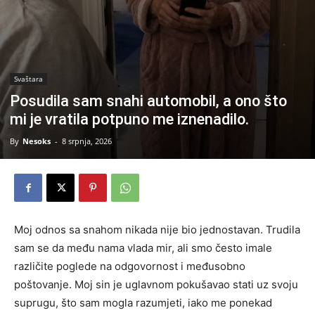
Svaštara
Posudila sam snahi automobil, a ono što
mi je vratila potpuno me iznenadilo.
By
Nesoks
-
8 srpnja, 2026
Moj odnos sa snahom nikada nije bio jednostavan. Trudila
sam se da među nama vlada mir, ali smo često imale
različite poglede na odgovornost i međusobno
poštovanje. Moj sin je uglavnom pokušavao stati uz svoju
suprugu, što sam mogla razumjeti, iako me ponekad