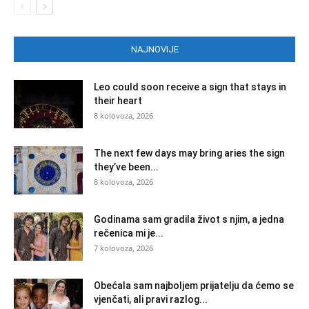
NAJNOVIJE
Leo could soon receive a sign that stays in
their heart
8 kolovoza, 2026
The next few days may bring aries the sign
they’ve been...
8 kolovoza, 2026
Godinama sam gradila život s njim, a jedna
rečenica mi je...
7 kolovoza, 2026
Obećala sam najboljem prijatelju da ćemo se
vjenčati, ali pravi razlog...