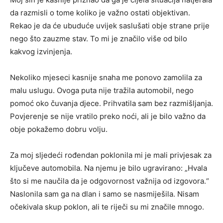
da razmisli o tome koliko je važno ostati objektivan.
Rekao je da će ubuduće uvijek saslušati obje strane prije
nego što zauzme stav. To mi je značilo više od bilo
kakvog izvinjenja.
Nekoliko mjeseci kasnije snaha me ponovo zamolila za
malu uslugu. Ovoga puta nije tražila automobil, nego
pomoć oko čuvanja djece. Prihvatila sam bez razmišljanja.
Povjerenje se nije vratilo preko noći, ali je bilo važno da
obje pokažemo dobru volju.
Za moj sljedeći rođendan poklonila mi je mali privjesak za
ključeve automobila. Na njemu je bilo ugravirano: „Hvala
što si me naučila da je odgovornost važnija od izgovora.“
Naslonila sam ga na dlan i samo se nasmiješila. Nisam
očekivala skup poklon, ali te riječi su mi značile mnogo.