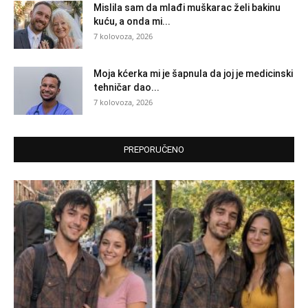
Mislila sam da mlađi muškarac želi bakinu
kuću, a onda mi...
7 kolovoza, 2026
Moja kćerka mi je šapnula da joj je medicinski
tehničar dao...
7 kolovoza, 2026
PREPORUČENO