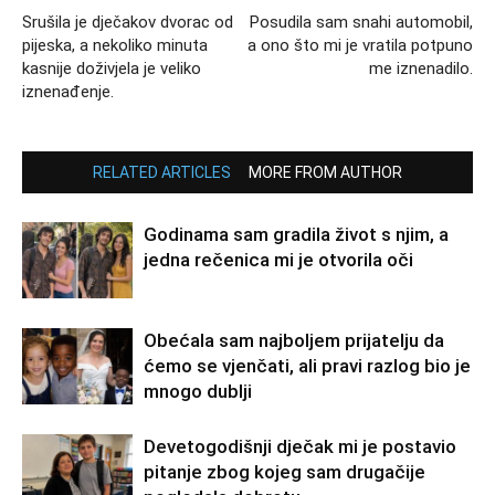
Srušila je dječakov dvorac od
Posudila sam snahi automobil,
pijeska, a nekoliko minuta
a ono što mi je vratila potpuno
kasnije doživjela je veliko
me iznenadilo.
iznenađenje.
RELATED ARTICLES
MORE FROM AUTHOR
Godinama sam gradila život s njim, a
jedna rečenica mi je otvorila oči
Obećala sam najboljem prijatelju da
ćemo se vjenčati, ali pravi razlog bio je
mnogo dublji
Devetogodišnji dječak mi je postavio
pitanje zbog kojeg sam drugačije