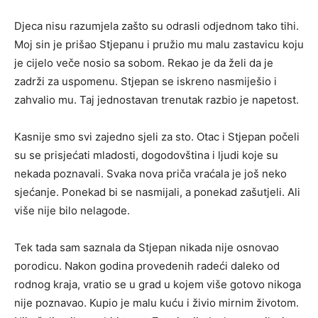
Djeca nisu razumjela zašto su odrasli odjednom tako tihi.
Moj sin je prišao Stjepanu i pružio mu malu zastavicu koju
je cijelo veče nosio sa sobom. Rekao je da želi da je
zadrži za uspomenu. Stjepan se iskreno nasmiješio i
zahvalio mu. Taj jednostavan trenutak razbio je napetost.
Kasnije smo svi zajedno sjeli za sto. Otac i Stjepan počeli
su se prisjećati mladosti, dogodovština i ljudi koje su
nekada poznavali. Svaka nova priča vraćala je još neko
sjećanje. Ponekad bi se nasmijali, a ponekad zašutjeli. Ali
više nije bilo nelagode.
Tek tada sam saznala da Stjepan nikada nije osnovao
porodicu. Nakon godina provedenih radeći daleko od
rodnog kraja, vratio se u grad u kojem više gotovo nikoga
nije poznavao. Kupio je malu kuću i živio mirnim životom.