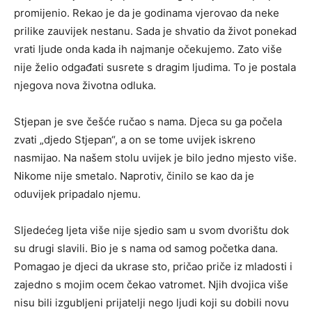
promijenio. Rekao je da je godinama vjerovao da neke
prilike zauvijek nestanu. Sada je shvatio da život ponekad
vrati ljude onda kada ih najmanje očekujemo. Zato više
nije želio odgađati susrete s dragim ljudima. To je postala
njegova nova životna odluka.
Stjepan je sve češće ručao s nama. Djeca su ga počela
zvati „djedo Stjepan“, a on se tome uvijek iskreno
nasmijao. Na našem stolu uvijek je bilo jedno mjesto više.
Nikome nije smetalo. Naprotiv, činilo se kao da je
oduvijek pripadalo njemu.
Sljedećeg ljeta više nije sjedio sam u svom dvorištu dok
su drugi slavili. Bio je s nama od samog početka dana.
Pomagao je djeci da ukrase sto, pričao priče iz mladosti i
zajedno s mojim ocem čekao vatromet. Njih dvojica više
nisu bili izgubljeni prijatelji nego ljudi koji su dobili novu