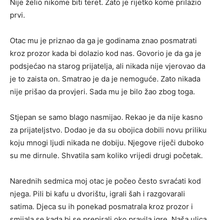
Nije želio nikome biti teret. Zato je rijetko kome prilazio
prvi.
Otac mu je priznao da ga je godinama znao posmatrati
kroz prozor kada bi dolazio kod nas. Govorio je da ga je
podsjećao na starog prijatelja, ali nikada nije vjerovao da
je to zaista on. Smatrao je da je nemoguće. Zato nikada
nije prišao da provjeri. Sada mu je bilo žao zbog toga.
Stjepan se samo blago nasmijao. Rekao je da nije kasno
za prijateljstvo. Dodao je da su obojica dobili novu priliku
koju mnogi ljudi nikada ne dobiju. Njegove riječi duboko
su me dirnule. Shvatila sam koliko vrijedi drugi početak.
Narednih sedmica moj otac je počeo često svraćati kod
njega. Pili bi kafu u dvorištu, igrali šah i razgovarali
satima. Djeca su ih ponekad posmatrala kroz prozor i
smijala se kada bi se prepirali oko pravila igre. Naša ulica