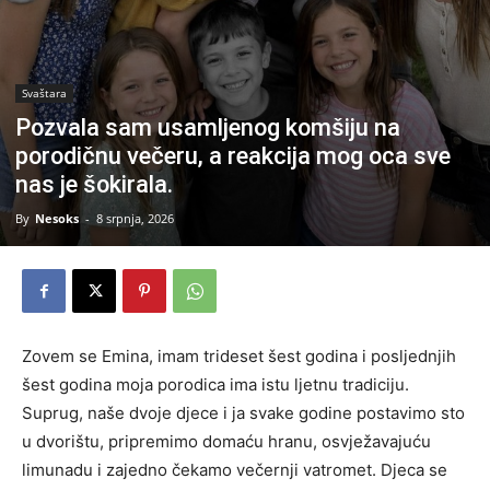
Svaštara
Pozvala sam usamljenog komšiju na
porodičnu večeru, a reakcija mog oca sve
nas je šokirala.
By
Nesoks
-
8 srpnja, 2026
Zovem se Emina, imam trideset šest godina i posljednjih
šest godina moja porodica ima istu ljetnu tradiciju.
Suprug, naše dvoje djece i ja svake godine postavimo sto
u dvorištu, pripremimo domaću hranu, osvježavajuću
limunadu i zajedno čekamo večernji vatromet. Djeca se