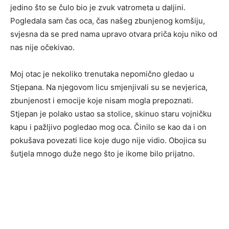
jedino što se čulo bio je zvuk vatrometa u daljini.
Pogledala sam čas oca, čas našeg zbunjenog komšiju,
svjesna da se pred nama upravo otvara priča koju niko od
nas nije očekivao.
Moj otac je nekoliko trenutaka nepomično gledao u
Stjepana. Na njegovom licu smjenjivali su se nevjerica,
zbunjenost i emocije koje nisam mogla prepoznati.
Stjepan je polako ustao sa stolice, skinuo staru vojničku
kapu i pažljivo pogledao mog oca. Činilo se kao da i on
pokušava povezati lice koje dugo nije vidio. Obojica su
šutjela mnogo duže nego što je ikome bilo prijatno.