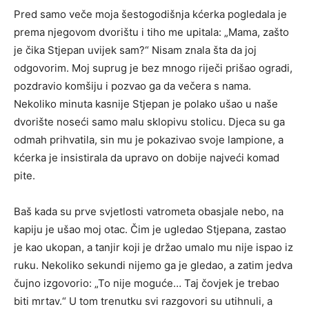
Pred samo veče moja šestogodišnja kćerka pogledala je
prema njegovom dvorištu i tiho me upitala: „Mama, zašto
je čika Stjepan uvijek sam?“ Nisam znala šta da joj
odgovorim. Moj suprug je bez mnogo riječi prišao ogradi,
pozdravio komšiju i pozvao ga da večera s nama.
Nekoliko minuta kasnije Stjepan je polako ušao u naše
dvorište noseći samo malu sklopivu stolicu. Djeca su ga
odmah prihvatila, sin mu je pokazivao svoje lampione, a
kćerka je insistirala da upravo on dobije najveći komad
pite.
Baš kada su prve svjetlosti vatrometa obasjale nebo, na
kapiju je ušao moj otac. Čim je ugledao Stjepana, zastao
je kao ukopan, a tanjir koji je držao umalo mu nije ispao iz
ruku. Nekoliko sekundi nijemo ga je gledao, a zatim jedva
čujno izgovorio: „To nije moguće… Taj čovjek je trebao
biti mrtav.“ U tom trenutku svi razgovori su utihnuli, a